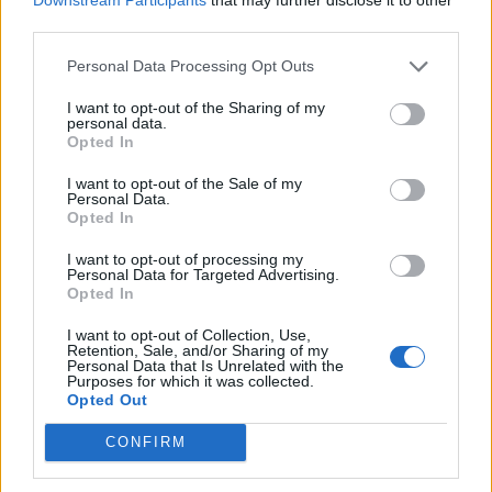
Pedig szóltam… – Miért nem hiszünk a
third parties.
nőknek, amikor segítséget kérnek?
Personal Data Processing Opt Outs
I want to opt-out of the Sharing of my
A legidegesítőbb kifejezések laza
personal data.
gyűjteménye
Opted In
I want to opt-out of the Sale of my
Personal Data.
Elyna Robbs: Adéle és az örökölt árnyak
Opted In
13. rész
I want to opt-out of processing my
Personal Data for Targeted Advertising.
Opted In
Woody Allen megosztó zsenialitása
I want to opt-out of Collection, Use,
Retention, Sale, and/or Sharing of my
Personal Data that Is Unrelated with the
Purposes for which it was collected.
Opted Out
A világ legismertebb ruhái
CONFIRM