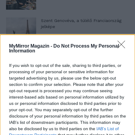
Szent Genovéva, a túlélő Franciaország
jelképe
MyMirror Magazin -
Do Not Process My Personal
Minka 12. rész
Information
If you wish to opt-out of the sale, sharing to third parties, or
processing of your personal or sensitive information for
targeted advertising by us, please use the below opt-out
Minka 11. rész
section to confirm your selection. Please note that after your
opt-out request is processed you may continue seeing
interest-based ads based on personal information utilized by
us or personal information disclosed to third parties prior to
T. szereti a fiatal lányokat 14. rész
your opt-out. You may separately opt-out of the further
disclosure of your personal information by third parties on the
IAB’s list of downstream participants. This information may
also be disclosed by us to third parties on the
IAB’s List of
Downstream Participants
that may further disclose it to other