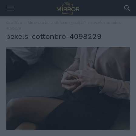
Kezdőlap
Mit tesz a buta nő, ha megcsalják?
pexels-cottonbro-
4098229
pexels-cottonbro-4098229