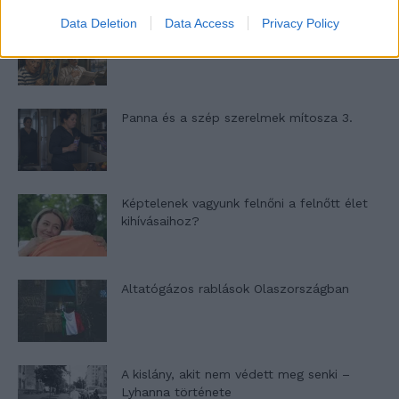
Data Deletion
Data Access
Privacy Policy
Nyár, nevetés, anekdoták
Panna és a szép szerelmek mítosza 3.
Képtelenek vagyunk felnőni a felnőtt élet
kihívásaihoz?
Altatógázos rablások Olaszországban
A kislány, akit nem védett meg senki –
Lyhanna története