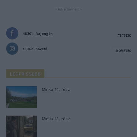
- Advertisement -
46,301
Rajongók
TETSZIK
13,262
Követő
KÖVETÉS
LEGFRISSEBB
Minka 14. rész
Minka 13. rész