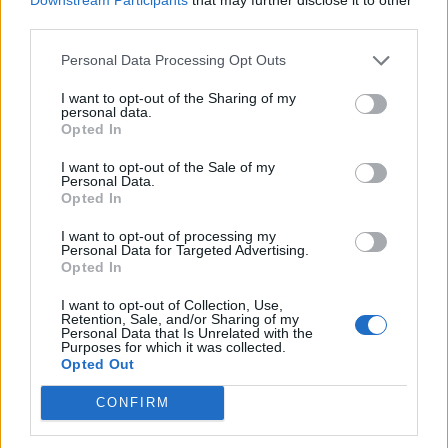
Pedig szóltam… – Miért nem hiszünk a
third parties.
nőknek, amikor segítséget kérnek?
Personal Data Processing Opt Outs
I want to opt-out of the Sharing of my
A legidegesítőbb kifejezések laza
personal data.
gyűjteménye
Opted In
I want to opt-out of the Sale of my
Personal Data.
Elyna Robbs: Adéle és az örökölt árnyak
Opted In
13. rész
I want to opt-out of processing my
Personal Data for Targeted Advertising.
Opted In
Woody Allen megosztó zsenialitása
I want to opt-out of Collection, Use,
Retention, Sale, and/or Sharing of my
Personal Data that Is Unrelated with the
Purposes for which it was collected.
Opted Out
A világ legismertebb ruhái
CONFIRM