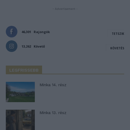
- Advertisement -
46,301
Rajongók
TETSZIK
13,262
Követő
KÖVETÉS
LEGFRISSEBB
Minka 14. rész
Minka 13. rész