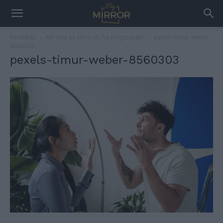
Kezdőlap
Mit tesz az okos nő, ha megcsalják?
pexels-timur-weber-
8560303
pexels-timur-weber-8560303