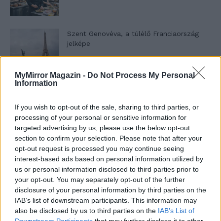
Szent Genovéva, a túlélő Franciaország
jelképe
MyMirror Magazin -
Do Not Process My Personal
Minka 12. rész
Information
If you wish to opt-out of the sale, sharing to third parties, or
processing of your personal or sensitive information for
targeted advertising by us, please use the below opt-out
Minka 11. rész
section to confirm your selection. Please note that after your
opt-out request is processed you may continue seeing
interest-based ads based on personal information utilized by
us or personal information disclosed to third parties prior to
T. szereti a fiatal lányokat 14. rész
your opt-out. You may separately opt-out of the further
disclosure of your personal information by third parties on the
IAB’s list of downstream participants. This information may
also be disclosed by us to third parties on the
IAB’s List of
Downstream Participants
that may further disclose it to other