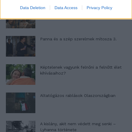
Data Deletion
Data Access
Privacy Policy
Nyár, nevetés, anekdoták
Panna és a szép szerelmek mítosza 3.
Képtelenek vagyunk felnőni a felnőtt élet
kihívásaihoz?
Altatógázos rablások Olaszországban
A kislány, akit nem védett meg senki –
Lyhanna története