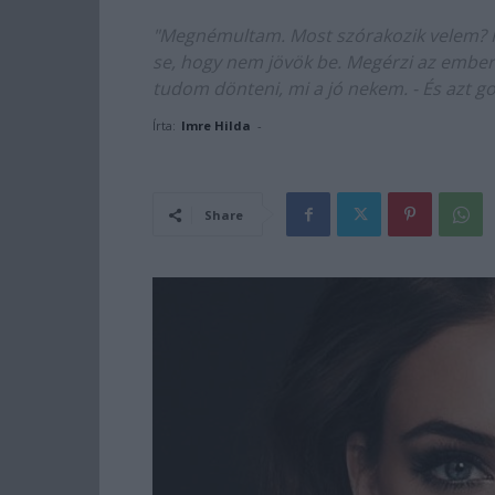
"Megnémultam. Most szórakozik velem? Mi
se, hogy nem jövök be. Megérzi az ember 
tudom dönteni, mi a jó nekem. - És azt g
Írta:
Imre Hilda
-
Share