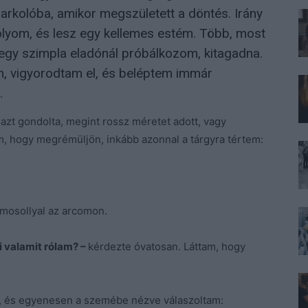
rkolóba, amikor megszületett a döntés. Irány
olyom, és lesz egy kellemes estém. Több, most
egy szimpla eladónál próbálkozom, kitagadna.
, vigyorodtam el, és beléptem immár
.
a azt gondolta, megint rossz méretet adott, vagy
 hogy megrémüljön, inkább azonnal a tárgyra tértem:
mosollyal az arcomon.
 valamit rólam? –
kérdezte óvatosan. Láttam, hogy
 és egyenesen a szemébe nézve válaszoltam: