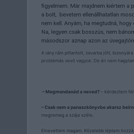
figyelmem. Már majdnem kiértem a pa
a bolt, bevetem ellenállhatatlan mos
nem kell. Anyám, ha megtudná, hogy 
Na, legyen csak bosszús, nem bánom
másodszor aznap azon az üvegajtón
A lány rám pillantott, zavarba jött, bizonyár
problémás vevő vagyok. De én nem hagytam,
– Megmondanád a neved?
– kérdeztem fél
– Csak nem a panaszkönyvbe akarsz beírni
megremeg a szája széle.
Elnevettem magam. Közelebb léptem hozzá,