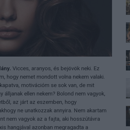
lány.
Vicces, aranyos, és bejövök neki. Ez
am, hogy nemet mondott volna nekem valaki.
 kapatva, motivációm se sok van, de mit
 álljanak ellen nekem? Bolond nem vagyok,
etből, az járt az eszemben, hogy
sakhogy ne unatkozzak annyira. Nem akartam
nt nem vagyok az a fajta, aki hosszútávra
zexis hangjával azonban megragadta a