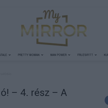
ATALE
PRETTY WOMAN
MAN POWER
FRUZSIFITT
KU
MyMirror
 csalódás
! – 4. rész – A
Magazin