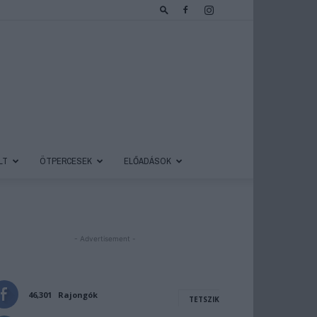
LT
ÖTPERCESEK
ELŐADÁSOK
- Advertisement -
46,301
Rajongók
TETSZIK