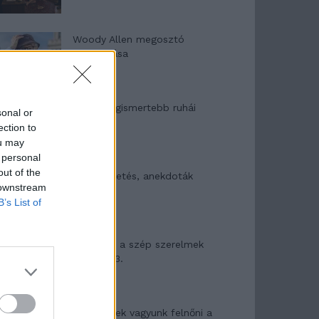
Woody Allen megosztó
zsenialitása
A világ legismertebb ruhái
sonal or
ection to
ou may
 personal
out of the
Nyár, nevetés, anekdoták
 downstream
B’s List of
Panna és a szép szerelmek
mítosza 3.
Képtelenek vagyunk felnőni a