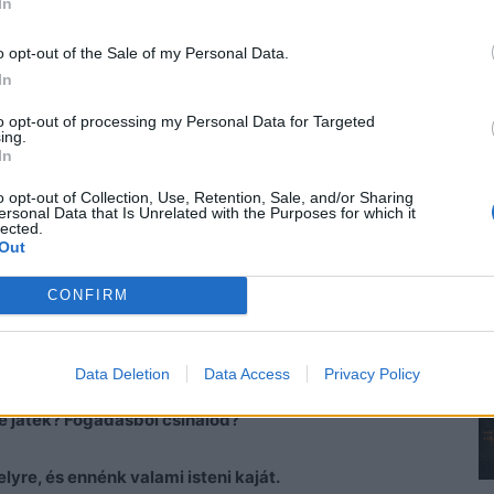
In
o opt-out of the Sale of my Personal Data.
In
to opt-out of processing my Personal Data for Targeted
ing.
In
o opt-out of Collection, Use, Retention, Sale, and/or Sharing
ersonal Data that Is Unrelated with the Purposes for which it
lected.
Out
CONFIRM
Data Deletion
Data Access
Privacy Policy
e játék? Fogadásból csinálod?
lyre, és ennénk valami isteni kaját.