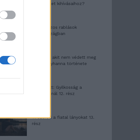
felnőtt élet kihívásaihoz?
Altatógázos rablások
Olaszországban
A kislány, akit nem védett meg
senki – Lyhanna története
T. Barnett: Gyilkosság a
Garda-tónál 12. rész
T. szereti a fiatal lányokat 13.
rész