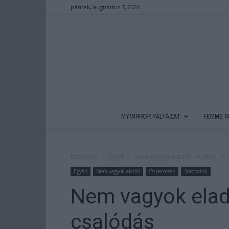
péntek, augusztus 7, 2026
MYMIRROR PÁLYÁZAT
FEMME F
Kezdőlap
Egyéb
Nem vagyok eladó! – 4. rész – A
Egyéb
Nem vagyok eladó!
Ötpercesek
Sorozatok
Nem vagyok eladó
csalódás