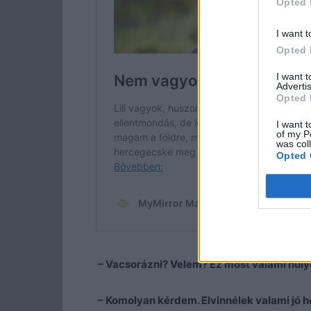
Opted 
I want t
Opted 
I want 
Advertis
Opted 
I want t
of my P
was col
Opted 
– Vacsorázni? Velem? Ez most valami hüly
– Komolyan kérdem. Elvinnélek valami jó he