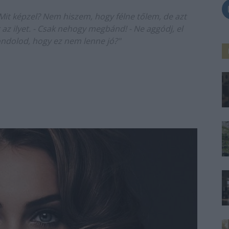
t képzel? Nem hiszem, hogy félne tőlem, de azt
az ilyet. - Csak nehogy megbánd! - Ne aggódj, el
ondolod, hogy ez nem lenne jó?"