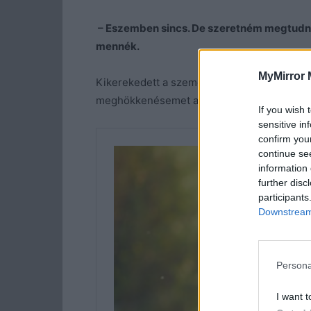
– Eszemben sincs. De szeretném megtudni 
mennék.
MyMirror 
Kikerekedett a szeme, és elkomorodott az 
meghökkenésemet alig tudtam palástolni.
If you wish 
sensitive in
confirm you
continue se
information 
further disc
participants
Downstream 
Persona
I want t