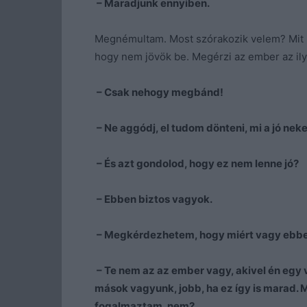
– Maradjunk ennyiben.
Megnémultam. Most szórakozik velem? Mit k
hogy nem jövök be. Megérzi az ember az ily
– Csak nehogy megbánd!
– Ne aggódj, el tudom dönteni, mi a jó nek
– És azt gondolod, hogy ez nem lenne jó?
– Ebben biztos vagyok.
– Megkérdezhetem, hogy miért vagy ebben
– Te nem az az ember vagy, akivel én egy v
mások vagyunk, jobb, ha ez így is marad.
fogalmaztam, nem?