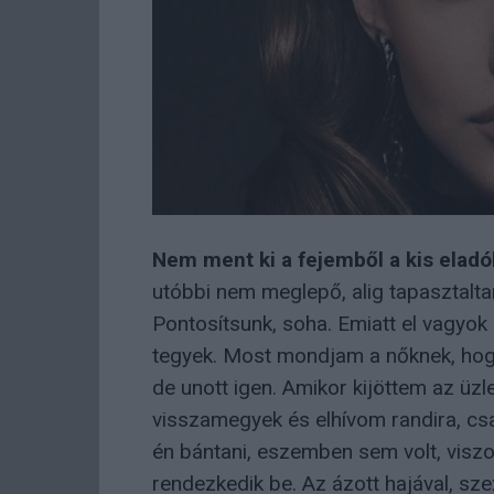
Nem ment ki a fejemből a kis eladó
utóbbi nem meglepő, alig tapasztalt
Pontosítsunk, soha. Emiatt el vagyok
tegyek. Most mondjam a nőknek, hogy
de unott igen. Amikor kijöttem az üzl
visszamegyek és elhívom randira, c
én bántani, eszemben sem volt, viszo
rendezkedik be. Az ázott hajával, s