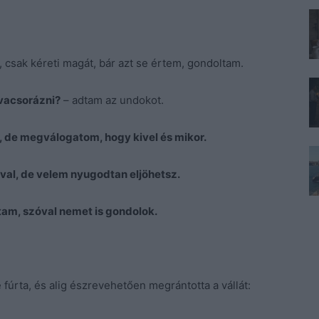
, csak kéreti magát, bár azt se értem, gondoltam.
vacsorázni?
– adtam az undokot.
 de megválogatom, hogy kivel és mikor.
val, de velem nyugodtan eljöhetsz.
tam, szóval nemet is gondolok.
 fúrta, és alig észrevehetően megrántotta a vállát: