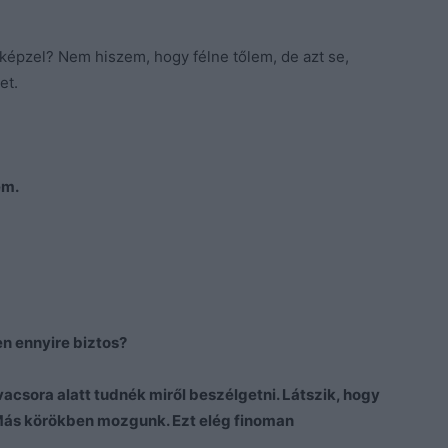
épzel? Nem hiszem, hogy félne tőlem, de azt se,
et.
em.
 ennyire biztos?
acsora alatt tudnék miről beszélgetni. Látszik, hogy
 Más körökben mozgunk. Ezt elég finoman