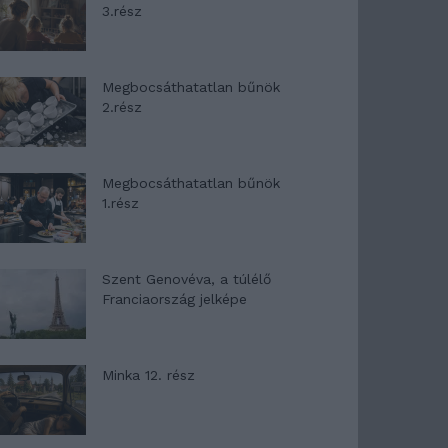
3.rész
Megbocsáthatatlan bűnök
2.rész
Megbocsáthatatlan bűnök
1.rész
Szent Genovéva, a túlélő
Franciaország jelképe
Minka 12. rész