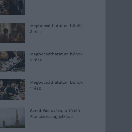
Megbocsáthatatlan bűnök
3.rész
Megbocsáthatatlan bűnök
2.rész
Megbocsáthatatlan bűnök
1.rész
Szent Genovéva, a túlélő
Franciaország jelképe