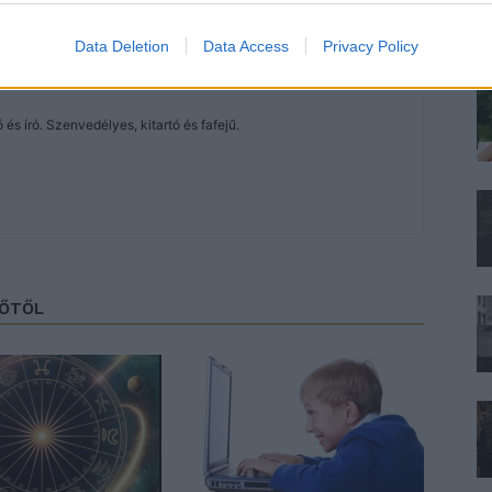
Data Deletion
Data Access
Privacy Policy
és író. Szenvedélyes, kitartó és fafejű.
ZŐTŐL