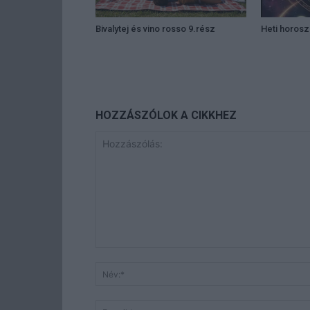
Bivalytej és vino rosso 9.rész
Heti horos
HOZZÁSZÓLOK A CIKKHEZ