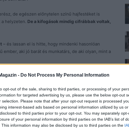
erész, de egészen előnytelen színű hajfestéket is
t a helyzeten.
De a kifogások mindig cifrábbak voltak,
t
– és lassan el is hitte, hogy mindenki hasonlóan
 ember, aki jó barát és munkatárs, de aki olyan, mint a
 finom közeledése
– merő udvariasságnak tartotta az
 és a reggeli kedves kávé-meghívásokat. A férfi
Magazin -
Do Not Process My Personal Information
t egyértelműre cserélte: a mosolya és a bókjai
to opt-out of the sale, sharing to third parties, or processing of your per
formation for targeted advertising by us, please use the below opt-out s
r selection. Please note that after your opt-out request is processed y
volt tőle,
hogy először ki is kérte magának a
eing interest-based ads based on personal information utilized by us or
 tudjon gondolni, csak arra a vágyteli barna
disclosed to third parties prior to your opt-out. You may separately opt-
rzett…
losure of your personal information by third parties on the IAB’s list of
. This information may also be disclosed by us to third parties on the
IA