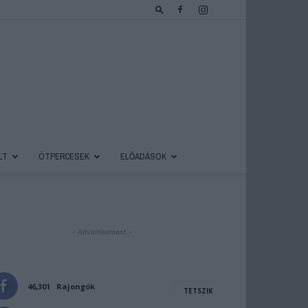
LT
ÖTPERCESEK
ELŐADÁSOK
- Advertisement -
46,301
Rajongók
TETSZIK