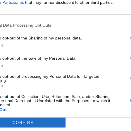
Participants
that may further disclose it to other third parties.
ra tervezte – a gyerekeket a nagyikra bízva, egy kis
lt, bár a torka egyre inkább szorult a rá váró
cosra sikerült.
Ne aggódjon, nincs senkije, csak
l Data Processing Opt Outs
 nem beteg ő… A szokásos blabla.
ottak egyről a kettőre.
o opt-out of the Sharing of my personal data.
In
 hete vett, és kiengedve hagyta a haját. A magassarkút
– és remegő kézzel bezárta az ajtót. A liftben
o opt-out of the Sale of my Personal Data.
földszinten? 20 perc múlva bent vagyok…”
In
to opt-out of processing my Personal Data for Targeted
ing.
In
o opt-out of Collection, Use, Retention, Sale, and/or Sharing
ersonal Data that Is Unrelated with the Purposes for which it
lected.
Out
CONFIRM