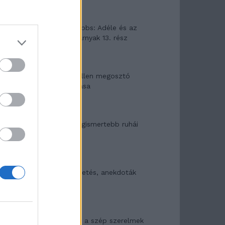
Elyna Robbs: Adéle és az
örökölt árnyak 13. rész
Woody Allen megosztó
zsenialitása
A világ legismertebb ruhái
Nyár, nevetés, anekdoták
Panna és a szép szerelmek