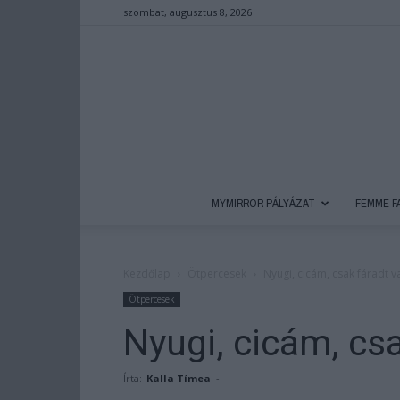
szombat, augusztus 8, 2026
MYMIRROR PÁLYÁZAT
FEMME F
Kezdőlap
Ötpercesek
Nyugi, cicám, csak fáradt 
Ötpercesek
Nyugi, cicám, cs
Írta:
Kalla Tímea
-