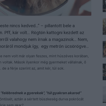
ste nincs kedved…” – pillantott bele a
. Pff, kár volt… Rögtön kattogni kezdett az
, erről valahogy nem írnak a magazinok… Nem,
omoráról mondjuk így, egy metrón ücsörögve…
ze nem volt már olyan feszes, mint húszéves korában,
 voltak. Mások ilyenkor még gyermeket vállalnak, ő
e a férje szerint az, amit kér, túl sok.
, “felébrednek a gyerekek”, “túl gyakran akarod”
öntösét, aztán a sértett büszkeség durva pokrócát
férje sem akar?