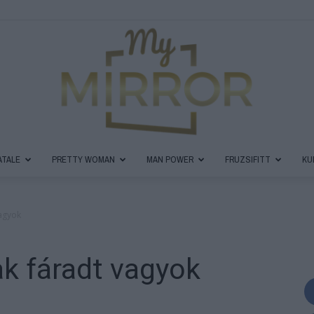
ATALE
PRETTY WOMAN
MAN POWER
FRUZSIFITT
KU
MyMirror
vagyok
ak fáradt vagyok
Magazin