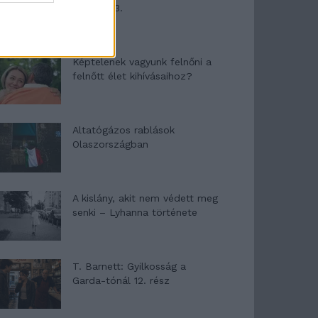
mítosza 3.
Képtelenek vagyunk felnőni a
felnőtt élet kihívásaihoz?
Altatógázos rablások
Olaszországban
A kislány, akit nem védett meg
senki – Lyhanna története
T. Barnett: Gyilkosság a
Garda-tónál 12. rész