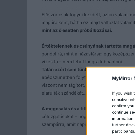
Először csak fogyni kezdett, aztán valami m
magára kent, hátha ez majd változtat valami
mint az ő esetlen próbálkozásai.
Értéktelennek és csúnyának tartotta magá
gondol rá, mint a házastársa: egy középszerű
vizes fa – nem lehet lángra lobbantani.
Talán ezért sem tűnt fel neki az új kolléga
ebédszünetben folytatott beszélgetéseiket,
MyMirror 
viszont nem tágított, és az óvatos hangneme
elárulták szándékát…
If you wish 
sensitive in
confirm you
A megcsalás és a titkolózás annyira idegen 
continue se
célozgatásokat – hogy aztán otthon másra se
information 
szempárra, amit napi nyolc órán át magán é
further disc
participants