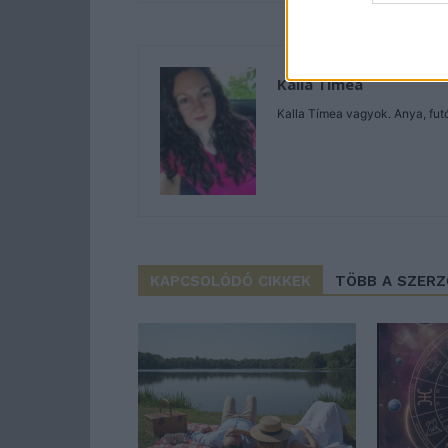
Kalla Tímea
Kalla Tímea vagyok. Anya, futó 
KAPCSOLÓDÓ CIKKEK
TÖBB A SZER