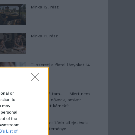
Minka 12. rész
Minka 11. rész
T. szereti a fiatal lányokat 14.
rész
sonal or
Pedig szóltam… – Miért nem
ection to
hiszünk a nőknek, amikor
ou may
segítséget kérnek?
 personal
out of the
A legidegesítőbb kifejezések
 downstream
laza gyűjteménye
B’s List of