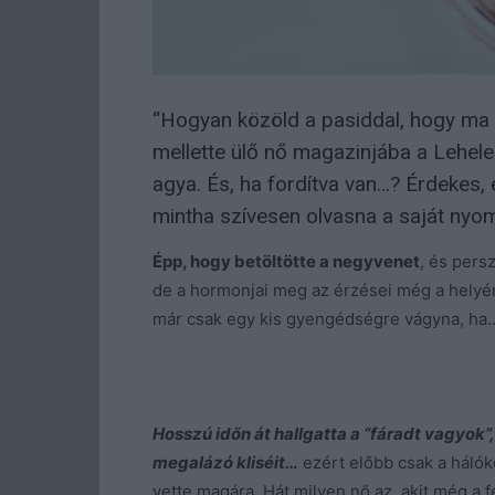
“Hogyan közöld a pasiddal, hogy ma e
mellette ülő nő magazinjába a Lehelen
agya. És, ha fordítva van…? Érdekes
mintha szívesen olvasna a saját ny
Épp, hogy betöltötte a negyvenet
, és pers
de a hormonjai meg az érzései még a helyén
már csak egy kis gyengédségre vágyna, ha… d
Hosszú időn át hallgatta a “fáradt vagyok”
megalázó kliséit…
ezért előbb csak a hálók
vette magára. Hát milyen nő az, akit még a 