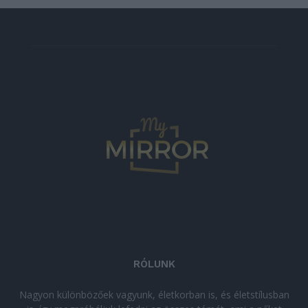
RÓLUNK
Nagyon különbözőek vagyunk, életkorban is, és életstílusban