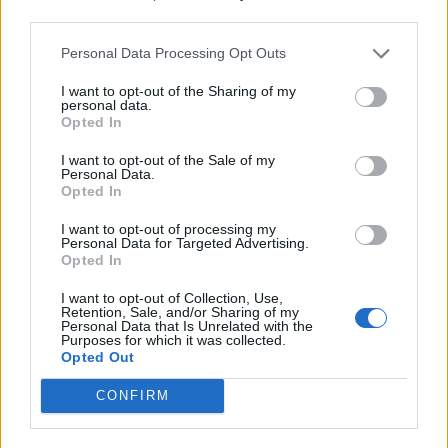
nőknek, amikor segítséget kérnek?
third parties.
Personal Data Processing Opt Outs
A legidegesítőbb kifejezések laza
I want to opt-out of the Sharing of my
personal data.
gyűjteménye
Opted In
I want to opt-out of the Sale of my
Personal Data.
Elyna Robbs: Adéle és az örökölt árnyak
Opted In
13. rész
I want to opt-out of processing my
Personal Data for Targeted Advertising.
Opted In
Woody Allen megosztó zsenialitása
I want to opt-out of Collection, Use,
Retention, Sale, and/or Sharing of my
Personal Data that Is Unrelated with the
Purposes for which it was collected.
Opted Out
A világ legismertebb ruhái
CONFIRM