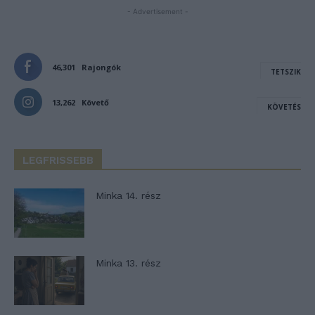
- Advertisement -
46,301
Rajongók
TETSZIK
13,262
Követő
KÖVETÉS
LEGFRISSEBB
Minka 14. rész
Minka 13. rész