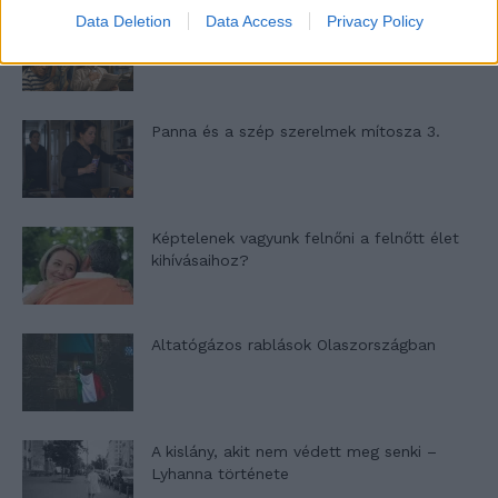
Data Deletion
Data Access
Privacy Policy
Nyár, nevetés, anekdoták
Panna és a szép szerelmek mítosza 3.
Képtelenek vagyunk felnőni a felnőtt élet
kihívásaihoz?
Altatógázos rablások Olaszországban
A kislány, akit nem védett meg senki –
Lyhanna története