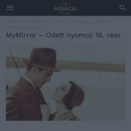
Kezdőlap
Odett nyomoz – 16. rész – A boldogság
MyMirror -
Odett nyomoz 16. rész
MyMirror – Odett nyomoz 16. rész