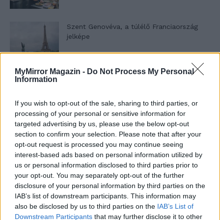
Szent Genovéva, a túlélő Franciaország
jelképe
MyMirror Magazin -
Do Not Process My Personal
Minka 12. rész
Information
If you wish to opt-out of the sale, sharing to third parties, or
processing of your personal or sensitive information for
Minka 11. rész
targeted advertising by us, please use the below opt-out
section to confirm your selection. Please note that after your
opt-out request is processed you may continue seeing
interest-based ads based on personal information utilized by
us or personal information disclosed to third parties prior to
T. szereti a fiatal lányokat 14. rész
your opt-out. You may separately opt-out of the further
disclosure of your personal information by third parties on the
IAB’s list of downstream participants. This information may
also be disclosed by us to third parties on the
IAB’s List of
Pedig szóltam… – Miért nem hiszünk a
Downstream Participants
that may further disclose it to other