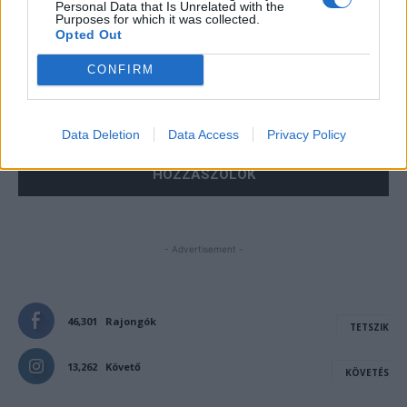
Personal Data that Is Unrelated with the
Purposes for which it was collected.
Opted Out
Save my name, email, and website in this browser for the
CONFIRM
next time I comment.
Notify me of follow-up comments by email.
Data Deletion
Data Access
Privacy Policy
Notify me of new posts by email.
- Advertisement -
46,301
Rajongók
TETSZIK
13,262
Követő
KÖVETÉS