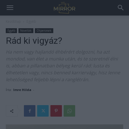
Kezdőlap
Egyéb
Egyéb
Novellák
Ötpercesek
Rád ki vigyáz?
Ha nem vagy hajlandó éhbérért dolgozni, ha azt
mondod, van élet a munka után, és te szeretnél élni
is, abban a pillanatban bélyeg kerül rád: lusta és
élhetetlen vagy, nincs benned karriervágy, hisz lenne
lehetőséged feljebb lépni a ranglétrán.
Írta:
Imre Hilda
-