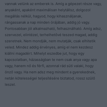
vannak velünk az emberek is. Amíg a gépezet része vagy,
anyaként, apaként maximálisan helytállsz, dolgozol
megállás nélkül, hagyod, hogy kihasználjanak,
rángassanak a nap minden órájában, addig jó vagy.
Pontosabban jól alkalmazható, felhasználható. Amíg adsz,
szervezel, elintézel, terhelhetővé teszed magad, addig
szeretnek. Nem mondják, nem mutatják, csak elhitetik
veled. Mindez addig érvényes, amíg el nem kezdesz
kiállni magadért. Mihelyt eszedbe jut, hogy egy
kapcsolatban, házasságban te nem csak anya vagy apa
vagy, hanem nő és férfi, azonnal rád süti valaki, hogy
önző vagy. Ha nem adsz meg mindent a gyerekednek,
netán kötelességei teljesítésére biztatod, rossz szülő
leszel.