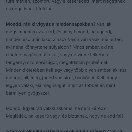
türelmetlen, szomorú vagy elkeseredett, mert kiégettnek
és negatívnak titulálnak.
Mondd, rád ki vigyáz a mindennapokban?
Van, aki
megsimogatja az arcod, és annyit mond, ne aggódj,
minden eső után kisüt a nap? Vajon van valaki melletted,
aki néha könnyítene súlyaidon? Nincs ember, aki ne
cipelne magában titkokat, vagy ne vinne lelkében
tengernyi szomorúságot, megoldatlan problémát.
Mindenki életében kell egy vagy több olyan ember, aki azt
mondja, állj meg, jogod van sírni, bánkódni. Kell, hogy
legyen valaki, aki meghallgat, mert az többet ér, mint
bármilyen gyógyszer.
Mondd, figyel rád valaki akkor is, ha nem kéred?
Meglátják, ha keserű vagy, és biztatnak, hogy ne add fel?
A fagyok elmúltával fel tud-e olvadni a szíved?
Mondd,