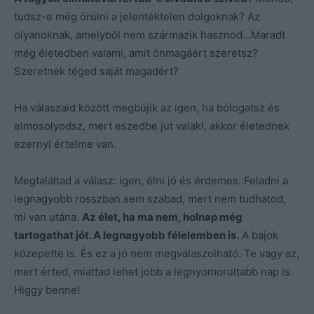
tudsz-e még örülni a jelentéktelen dolgoknak? Az
olyanoknak, amelyből nem származik hasznod…Maradt
még életedben valami, amit önmagáért szeretsz?
Szeretnek téged saját magadért?
Ha válaszaid között megbújik az igen, ha bólogatsz és
elmosolyodsz, mert eszedbe jut valaki, akkor életednek
ezernyi értelme van.
Megtaláltad a válasz: igen, élni jó és érdemes. Feladni a
legnagyobb rosszban sem szabad, mert nem tudhatod,
mi van utána.
Az élet, ha ma nem, holnap még
tartogathat jót. A legnagyobb félelemben is.
A bajok
közepette is. És ez a jó nem megválaszolható. Te vagy az,
mert érted, miattad lehet jobb a legnyomorultabb nap is.
Higgy benne!