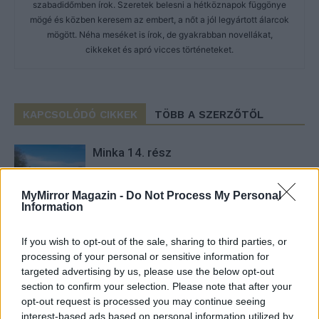
szabadidőmben írok. Szeretek belesni a hétköznapok függönye
mögé és közben keresem az embert, a nőt a jól legyártott álarcok
mögött. Néha meséket is írok, de gyakrabban novellákat,
cikkeket és apró vicces történeteket.
KAPCSOLÓDÓ CIKKEK
TÖBB A SZERZŐTŐL
Minka 14. rész
MyMirror Magazin -
Do Not Process My Personal
Information
Minka 13. rész
If you wish to opt-out of the sale, sharing to third parties, or
processing of your personal or sensitive information for
targeted advertising by us, please use the below opt-out
section to confirm your selection. Please note that after your
Halál a Tresco-szigeten – A Josh
opt-out request is processed you may continue seeing
Clayton-ügy
interest-based ads based on personal information utilized by