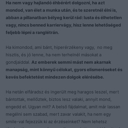
Ha nem vagy hajlandó éhbérért dolgozni, ha azt
mondod, van élet a munka után, és te szeretnél élni is,
abban a pillanatban bélyeg kerül rád: lusta és élhetetlen
vagy, nincs benned karriervágy, hisz lenne lehetőséged
feljebb lépni a ranglétrán.
Ha kimondod, ami bánt, hiperérzékeny vagy, no meg
hisztis, és jó lenne, ha nem terhelnél másokat a
gondjaiddal.
Az emberek semmi mást nem akarnak
manapság, mint könnyű célokat, gyors elismeréseket és
kevés befektetést mindezen dolgok elérésébe.
Ha netán elfáradsz és ingerült meg haragos leszel, mert
bántottak, mellőztek, biztos lesz valaki, annyit mond,
engedd el. Ugyan mit? A belső fájdalmat, amit már lassan
megélni sem szabad, mert zavar valakit, ha nem egy
smile-val fejezzük ki az érzéseinket? Nem lehetsz