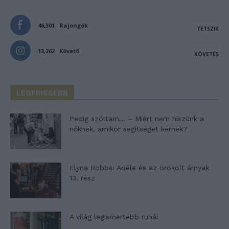
46,301
Rajongók
TETSZIK
13,262
Követő
KÖVETÉS
LEGFRISSEBB
Pedig szóltam… – Miért nem hiszünk a
nőknek, amikor segítséget kérnek?
Elyna Robbs: Adéle és az örökölt árnyak
13. rész
A világ legismertebb ruhái