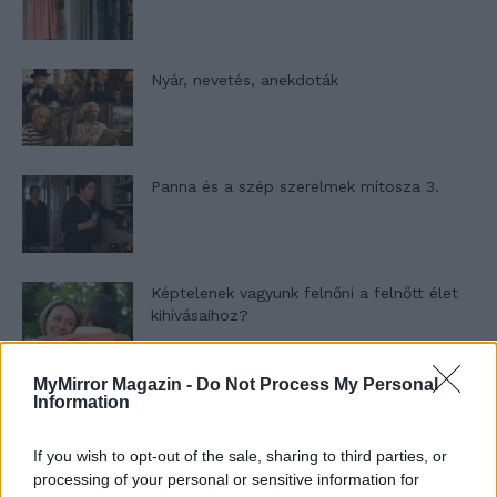
Nyár, nevetés, anekdoták
Panna és a szép szerelmek mítosza 3.
Képtelenek vagyunk felnőni a felnőtt élet
kihívásaihoz?
MyMirror Magazin -
Do Not Process My Personal
Altatógázos rablások Olaszországban
Information
If you wish to opt-out of the sale, sharing to third parties, or
processing of your personal or sensitive information for