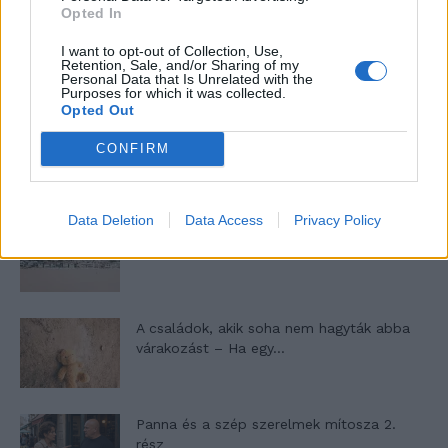
Opted In
Máltai kaland 7.
I want to opt-out of Collection, Use,
Retention, Sale, and/or Sharing of my
Personal Data that Is Unrelated with the
Purposes for which it was collected.
Opted Out
10 tanács, ha jobban akarod érezni magad
CONFIRM
a hétköznapokban
Data Deletion
Data Access
Privacy Policy
Egy ház, amely a tengerre és a fényre
nyílik – Villa...
A családok, akik soha nem hagyták abba
várakozást – Ha egy...
Panna és a szép szerelmek mítosza 2.
rész