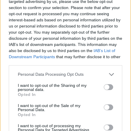
targeted advertising by us, please use the below opt-out
A kislány, akit nem védett meg senki –
section to confirm your selection. Please note that after your
Lyhanna története
opt-out request is processed you may continue seeing
interest-based ads based on personal information utilized by
us or personal information disclosed to third parties prior to
T. Barnett: Gyilkosság a Garda-tónál 12.
your opt-out. You may separately opt-out of the further
rész
disclosure of your personal information by third parties on the
IAB’s list of downstream participants. This information may
also be disclosed by us to third parties on the
IAB’s List of
Downstream Participants
that may further disclose it to other
T. szereti a fiatal lányokat 13. rész
third parties.
Personal Data Processing Opt Outs
I want to opt-out of the Sharing of my
Minka 10. rész
personal data.
Opted In
I want to opt-out of the Sale of my
Personal Data.
Opted In
Minka 9. rész
I want to opt-out of processing my
Personal Data for Targeted Advertising.