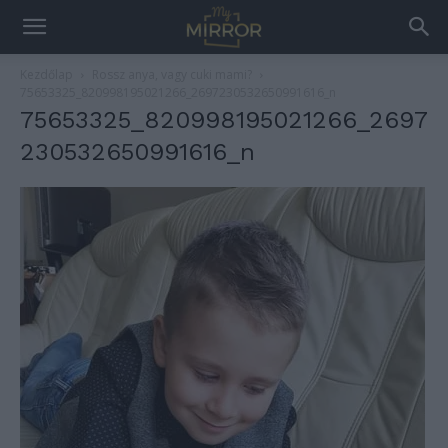
Kezdőlap
Rossz anya, vagy cuki mami?
75653325_820998195021266_2697230532650991616_n
75653325_820998195021266_2697
230532650991616_n