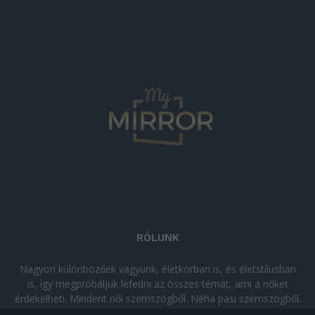
RÓLUNK
Nagyon különbözőek vagyunk, életkorban is, és életstílusban
is, így megpróbáljuk lefedni az összes témát, ami a nőket
érdekelheti. Mindent női szemszögből. Néha pasi szemszögből.
Néha komolyan, néha szórakozva. Olvass minket, ha egy kis