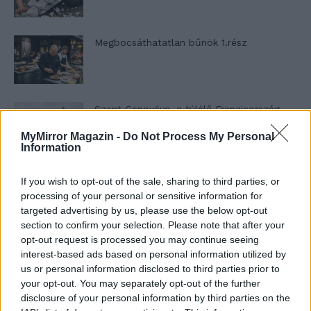
Megbocsáthatatlan bűnök 1.rész
Szent Genovéva, a túlélő Franciaország
jelképe
MyMirror Magazin -
Do Not Process My Personal
Information
Minka 12. rész
If you wish to opt-out of the sale, sharing to third parties, or
processing of your personal or sensitive information for
targeted advertising by us, please use the below opt-out
section to confirm your selection. Please note that after your
opt-out request is processed you may continue seeing
Minka 11. rész
interest-based ads based on personal information utilized by
us or personal information disclosed to third parties prior to
your opt-out. You may separately opt-out of the further
disclosure of your personal information by third parties on the
T. szereti a fiatal lányokat 14. rész