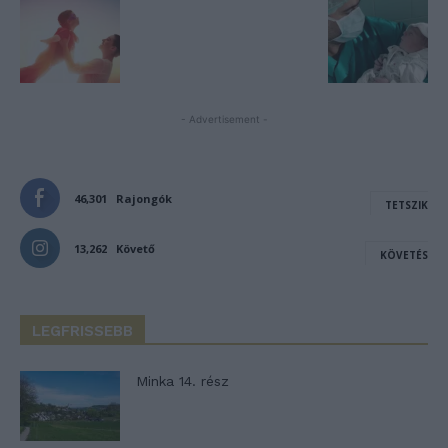
- Advertisement -
46,301
Rajongók
TETSZIK
13,262
Követő
KÖVETÉS
LEGFRISSEBB
Minka 14. rész