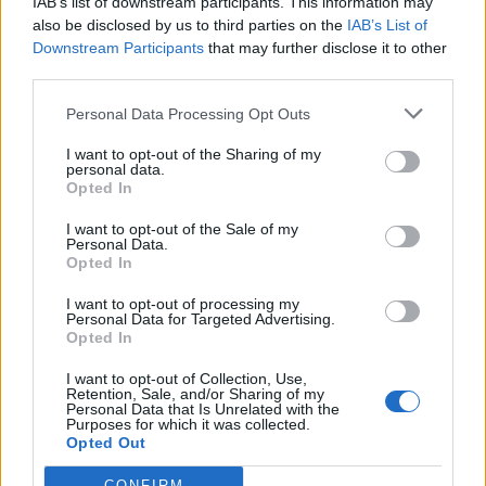
IAB’s list of downstream participants. This information may
also be disclosed by us to third parties on the
IAB’s List of
Downstream Participants
that may further disclose it to other
third parties.
Pedig szóltam… – Miért nem hiszünk a
Personal Data Processing Opt Outs
nőknek, amikor segítséget kérnek?
I want to opt-out of the Sharing of my
personal data.
Opted In
A legidegesítőbb kifejezések laza
gyűjteménye
I want to opt-out of the Sale of my
Personal Data.
Opted In
I want to opt-out of processing my
Elyna Robbs: Adéle és az örökölt árnyak
Personal Data for Targeted Advertising.
13. rész
Opted In
I want to opt-out of Collection, Use,
Retention, Sale, and/or Sharing of my
Personal Data that Is Unrelated with the
Woody Allen megosztó zsenialitása
Purposes for which it was collected.
Opted Out
CONFIRM