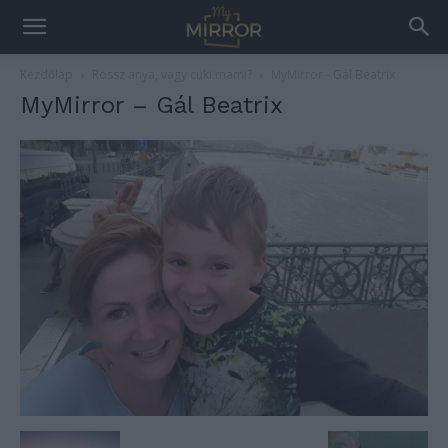
Kezdőlap
Rossz anya, vagy cuki mami?
MyMirror - Gál Beatrix
MyMirror – Gál Beatrix