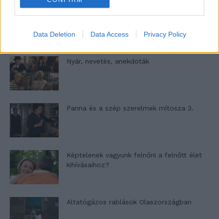
A világ legismertebb ruhái
Data Deletion
Data Access
Privacy Policy
Nyár, nevetés, anekdoták
Panna és a szép szerelmek mítosza 3.
Képtelenek vagyunk felnőni a felnőtt élet
kihívásaihoz?
Altatógázos rablások Olaszországban