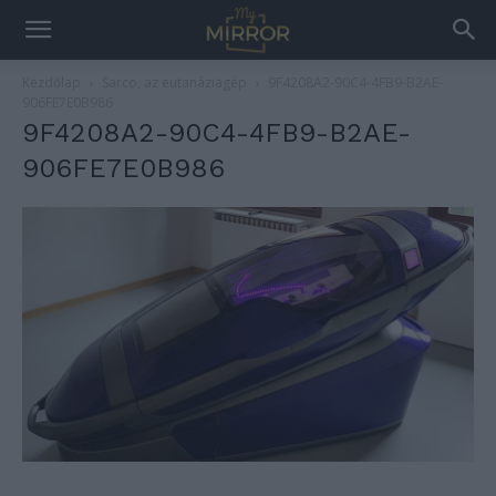
Kezdőlap
Sarco, az eutanáziagép
9F4208A2-90C4-4FB9-B2AE-
906FE7E0B986
9F4208A2-90C4-4FB9-B2AE-
906FE7E0B986