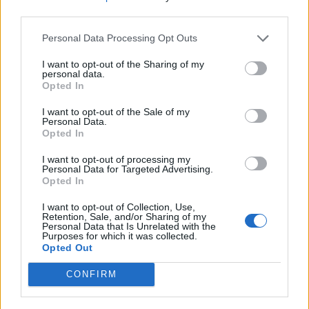
nőknek, amikor segítséget kérnek?
third parties.
Personal Data Processing Opt Outs
A legidegesítőbb kifejezések laza
I want to opt-out of the Sharing of my
personal data.
gyűjteménye
Opted In
I want to opt-out of the Sale of my
Personal Data.
Elyna Robbs: Adéle és az örökölt árnyak
Opted In
13. rész
I want to opt-out of processing my
Personal Data for Targeted Advertising.
Opted In
Woody Allen megosztó zsenialitása
I want to opt-out of Collection, Use,
Retention, Sale, and/or Sharing of my
Personal Data that Is Unrelated with the
Purposes for which it was collected.
Opted Out
A világ legismertebb ruhái
CONFIRM