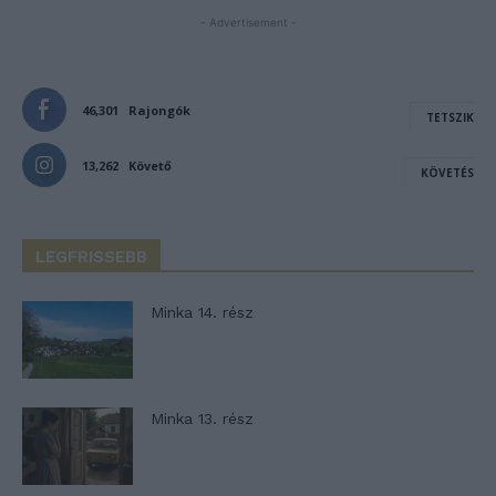
- Advertisement -
46,301
Rajongók
TETSZIK
13,262
Követő
KÖVETÉS
LEGFRISSEBB
Minka 14. rész
Minka 13. rész