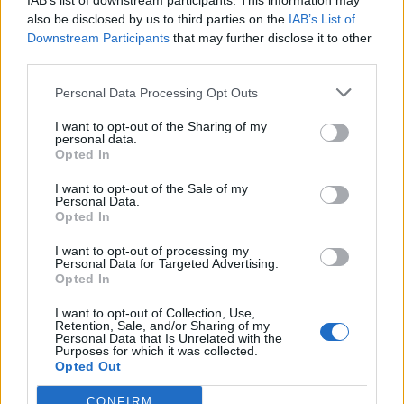
IAB’s list of downstream participants. This information may
also be disclosed by us to third parties on the
IAB’s List of
Downstream Participants
that may further disclose it to other
third parties.
Pedig szóltam… – Miért nem hiszünk a
Personal Data Processing Opt Outs
nőknek, amikor segítséget kérnek?
I want to opt-out of the Sharing of my
personal data.
Opted In
A legidegesítőbb kifejezések laza
gyűjteménye
I want to opt-out of the Sale of my
Personal Data.
Opted In
I want to opt-out of processing my
Elyna Robbs: Adéle és az örökölt árnyak
Personal Data for Targeted Advertising.
13. rész
Opted In
I want to opt-out of Collection, Use,
Retention, Sale, and/or Sharing of my
Personal Data that Is Unrelated with the
Woody Allen megosztó zsenialitása
Purposes for which it was collected.
Opted Out
CONFIRM