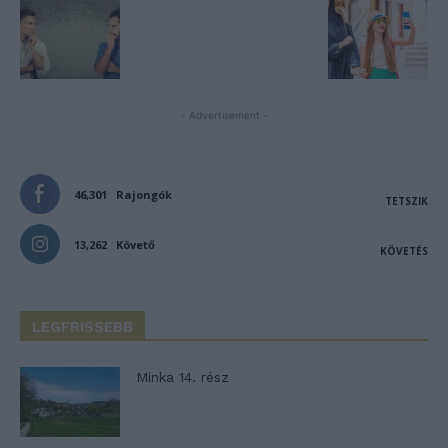
- Advertisement -
46,301
Rajongók
TETSZIK
13,262
Követő
KÖVETÉS
LEGFRISSEBB
Minka 14. rész