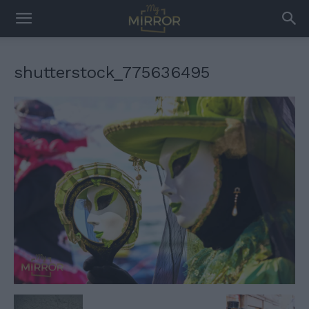
shutterstock_775636495