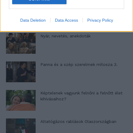
A világ legismertebb ruhái
Data Deletion
Data Access
Privacy Policy
Nyár, nevetés, anekdoták
Panna és a szép szerelmek mítosza 3.
Képtelenek vagyunk felnőni a felnőtt élet
kihívásaihoz?
Altatógázos rablások Olaszországban