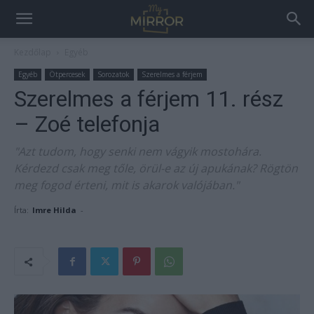
Kezdőlap
Egyéb
Egyéb
Ötpercesek
Sorozatok
Szerelmes a férjem
Szerelmes a férjem 11. rész
– Zoé telefonja
"Azt tudom, hogy senki nem vágyik mostohára.
Kérdezd csak meg tőle, örül-e az új apukának? Rögtön
meg fogod érteni, mit is akarok valójában."
Írta:
Imre Hilda
-