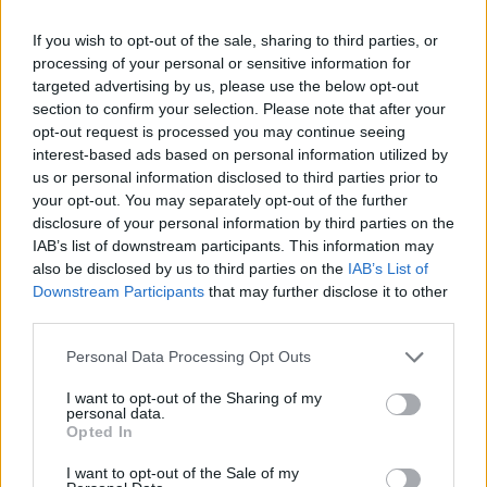
If you wish to opt-out of the sale, sharing to third parties, or
Elégedetten néztem szét, és csak akkor tűnt fel, hogy jó
processing of your personal or sensitive information for
páran rám bámulnak az elhaladók közül. Kicsit hangosabb
targeted advertising by us, please use the below opt-out
lehettem a kelleténél. Ez van. Ha nem harcol anya,
section to confirm your selection. Please note that after your
harcolok én. Fanni gyáva kukac. Megalkuvó,
opt-out request is processed you may continue seeing
interest-based ads based on personal information utilized by
köpönyegforgató.
us or personal information disclosed to third parties prior to
your opt-out. You may separately opt-out of the further
disclosure of your personal information by third parties on the
IAB’s list of downstream participants. This information may
also be disclosed by us to third parties on the
IAB’s List of
Downstream Participants
that may further disclose it to other
third parties.
Personal Data Processing Opt Outs
I want to opt-out of the Sharing of my
personal data.
Opted In
I want to opt-out of the Sale of my