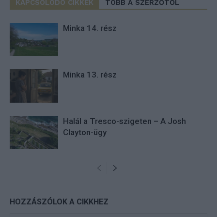
KAPCSOLÓDÓ CIKKEK
TÖBB A SZERZŐTŐL
Minka 14. rész
Minka 13. rész
Halál a Tresco-szigeten – A Josh
Clayton-ügy
HOZZÁSZÓLOK A CIKKHEZ