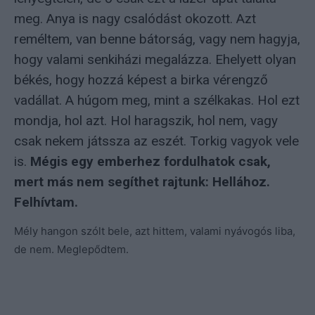
meg. Anya is nagy csalódást okozott. Azt
reméltem, van benne bátorság, vagy nem hagyja,
hogy valami senkiházi megalázza. Ehelyett olyan
békés, hogy hozzá képest a birka vérengző
vadállat. A húgom meg, mint a szélkakas. Hol ezt
mondja, hol azt. Hol haragszik, hol nem, vagy
csak nekem játssza az eszét. Torkig vagyok vele
is.
Mégis egy emberhez fordulhatok csak,
mert más nem segíthet rajtunk: Hellához.
Felhívtam.
Mély hangon szólt bele, azt hittem, valami nyávogós liba,
de nem. Meglepődtem.