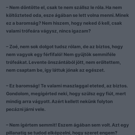
– Nem döntötte el, csak te nem szállsz le róla. Ha nem
költözteted oda, esze ágában se lett volna menni. Minek
ez a baromság? Nem hiszem, hogy neked ő kell, csak
valami trófeára vágysz, nincs igazam?
– Zoé, nem sok dolgot tudsz rólam, de az biztos, hogy
nem vagyok egy férfifaló! Nem gyűjtök semmiféle
trófeákat. Levente önszántából jött, nem erőltettem,
nem csaptam be, így láttuk jónak az egészet.
– Ez baromság! Te valami maszlaggal eteted, az biztos.
Gondolom, megígérted neki, hogy szülsz egy fiút, mert
mindig arra vágyott. Azért kellett nekünk folyton
pecázni járni vele.
– Nem ígértem semmit! Eszem ágában sem volt. Azt egy
pillanatig se tudod elképzelni, hogy szeret engem?