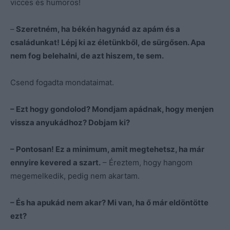
vicces és humoros!
–
Szeretném, ha békén hagynád az apám és a
családunkat! Lépj ki az életünkből, de sürgősen. Apa
nem fog belehalni, de azt hiszem, te sem.
Csend fogadta mondataimat.
– Ezt hogy gondolod? Mondjam apádnak, hogy menjen
vissza anyukádhoz? Dobjam ki?
– Pontosan! Ez a minimum, amit megtehetsz, ha már
ennyire kevered a szart.
– Éreztem, hogy hangom
megemelkedik, pedig nem akartam.
– És ha apukád nem akar? Mi van, ha ő már eldöntötte
ezt?