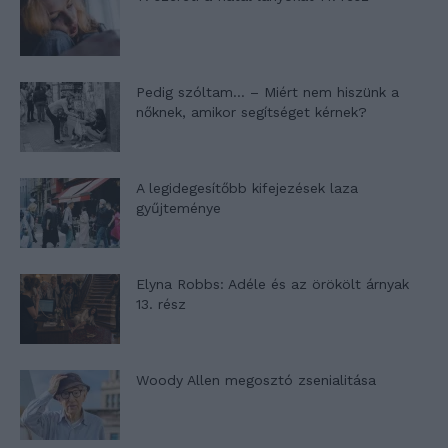
Pedig szóltam… – Miért nem hiszünk a
nőknek, amikor segítséget kérnek?
A legidegesítőbb kifejezések laza
gyűjteménye
Elyna Robbs: Adéle és az örökölt árnyak
13. rész
Woody Allen megosztó zsenialitása