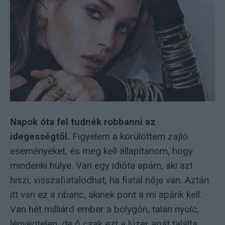
Napok óta fel tudnék robbanni az
idegességtől.
Figyelem a körülöttem zajló
eseményeket, és meg kell állapítanom, hogy
mindenki hülye. Van egy idióta apám, aki azt
hiszi, visszafiatalodhat, ha fiatal nője van. Aztán
itt van ez a ribanc, akinek pont a mi apánk kell.
Van hét milliárd ember a bolygón, talán nyolc,
lényegtelen, de ő csak ezt a lúzer apát találta