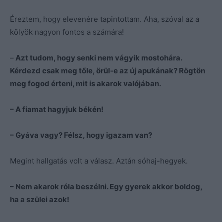
Éreztem, hogy elevenére tapintottam. Aha, szóval az a
kölyök nagyon fontos a számára!
–
Azt tudom, hogy senki nem vágyik mostohára.
Kérdezd csak meg tőle, örül-e az új apukának? Rögtön
meg fogod érteni, mit is akarok valójában.
– A fiamat hagyjuk békén!
– Gyáva vagy? Félsz, hogy igazam van?
Megint hallgatás volt a válasz. Aztán sóhaj-hegyek.
– Nem akarok róla beszélni. Egy gyerek akkor boldog,
ha a szülei azok!