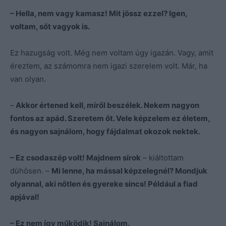
– Hella, nem vagy kamasz! Mit jössz ezzel? Igen,
voltam, sőt vagyok is.
Ez hazugság volt. Még nem voltam úgy igazán. Vagy, amit
éreztem, az számomra nem igazi szerelem volt. Már, ha
van olyan.
–
Akkor értened kell, miről beszélek. Nekem nagyon
fontos az apád. Szeretem őt. Vele képzelem ez életem,
és nagyon sajnálom, hogy fájdalmat okozok nektek.
– Ez csodaszép volt! Majdnem sírok
– kiáltottam
dühösen. –
Mi lenne, ha mással képzelegnél? Mondjuk
olyannal, aki nőtlen és gyereke sincs! Például a fiad
apjával!
– Ez nem így működik! Sajnálom.