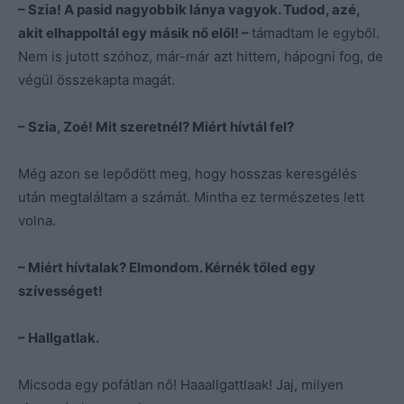
– Szia! A pasid nagyobbik lánya vagyok. Tudod, azé,
akit elhappoltál egy másik nő elől! –
támadtam le egyből.
Nem is jutott szóhoz, már-már azt hittem, hápogni fog, de
végül összekapta magát.
– Szia, Zoé! Mit szeretnél? Miért hívtál fel?
Még azon se lepődött meg, hogy hosszas keresgélés
után megtaláltam a számát. Mintha ez természetes lett
volna.
– Miért hívtalak? Elmondom. Kérnék tőled egy
szívességet!
– Hallgatlak.
Micsoda egy pofátlan nő! Haaallgattlaak! Jaj, milyen