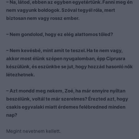
– Na, látod, ebben az egyben egyetértünk. Fanni meg én
nem vagyunk boldogok. Szóval tegyél róla, mert
biztosan nem vagy rossz ember.
– Nem gondolod, hogy ez elég alattomos tőled?
– Nem kevésbé, mint amit te teszel. Ha te nem vagy,
akkor most élünk szépen nyugalomban, épp Ciprusra
készülünk, és eszünkbe se jut, hogy hozzád hasonló nők
létezhetnek.
– Azt mondd meg nekem, Zoé, ha már ennyire nyíltan
beszélünk, voltál te már szerelmes? Érezted azt, hogy
csakis egyvalaki miatt érdemes felébredned minden
nap?
Megint nevetnem kellett.