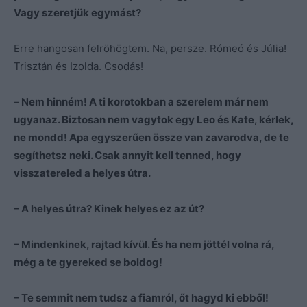
Vagy szeretjük egymást?
Erre hangosan felröhögtem. Na, persze. Rómeó és Júlia!
Trisztán és Izolda. Csodás!
–
Nem hinném! A ti korotokban a szerelem már nem
ugyanaz. Biztosan nem vagytok egy Leo és Kate, kérlek,
ne mondd! Apa egyszerűen össze van zavarodva, de te
segíthetsz neki. Csak annyit kell tenned, hogy
visszatereled a helyes útra.
– A helyes útra? Kinek helyes ez az út?
– Mindenkinek, rajtad kívül. És ha nem jöttél volna rá,
még a te gyereked se boldog!
– Te semmit nem tudsz a fiamról, őt hagyd ki ebből!