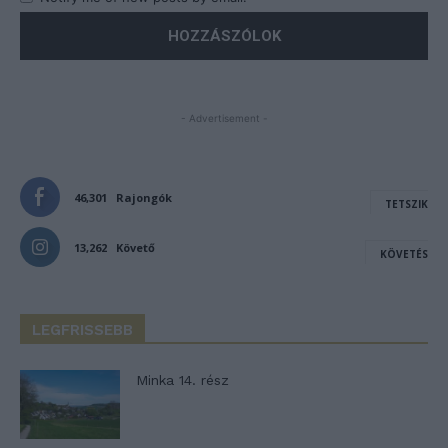
- Advertisement -
46,301
Rajongók
TETSZIK
13,262
Követő
KÖVETÉS
LEGFRISSEBB
Minka 14. rész