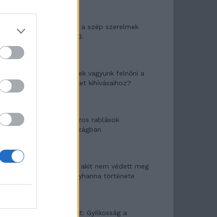
Panna és a szép szerelmek
mítosza 3.
Képtelenek vagyunk felnőni a
felnőtt élet kihívásaihoz?
Altatógázos rablások
Olaszországban
A kislány, akit nem védett meg
senki – Lyhanna története
T. Barnett: Gyilkosság a