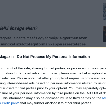
elki épsége ellen?
nyagolás, a bántalmazás egy formája:
a gyermek azon
gy mindkét szülőtől egyformán kapjon szeretetet és
Magazin -
Do Not Process My Personal Information
enni ilyen esetekben?
to opt-out of the sale, sharing to third parties, or processing of your per
ját malmára hajtsa a vizet”, azaz
úgy állítsa be a másik
formation for targeted advertising by us, please use the below opt-out s
r selection. Please note that after your opt-out request is processed y
ellenben vele, aki mindent megtesz az utód testi-lelki
eing interest-based ads based on personal information utilized by us or
disclosed to third parties prior to your opt-out. You may separately opt-
losure of your personal information by third parties on the IAB’s list of
. This information may also be disclosed by us to third parties on the
IA
Participants
that may further disclose it to other third parties.