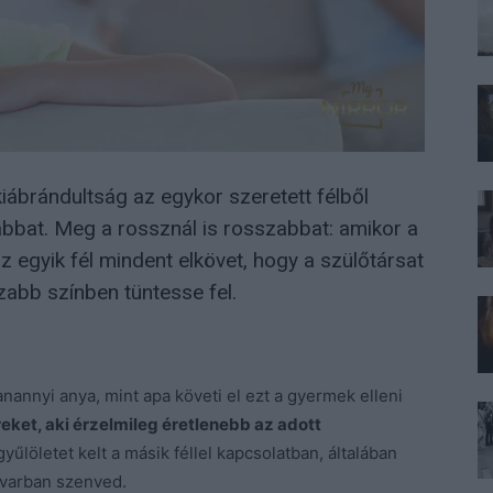
kiábrándultság az egykor szeretett félből
bbat. Meg a rossznál is rosszabbat: amikor a
az egyik fél mindent elkövet, hogy a szülőtársat
zabb színben tüntesse fel.
nannyi anya, mint apa követi el ezt a gyermek elleni
ereket, aki érzelmileg éretlenebb az adott
 gyűlöletet kelt a másik féllel kapcsolatban, általában
avarban szenved.