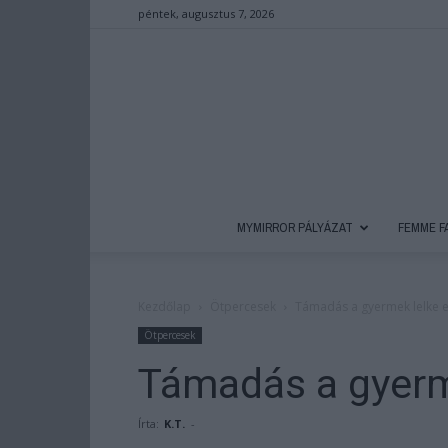
péntek, augusztus 7, 2026
MYMIRROR PÁLYÁZAT
FEMME F
Kezdőlap
Ötpercesek
Támadás a gyermek lelke e
Ötpercesek
Támadás a gyerme
Írta:
K.T.
-