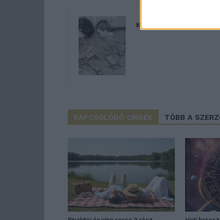
K.T.
KAPCSOLÓDÓ CIKKEK
TÖBB A SZER
Bivalytej és vino rosso 9.rész
Heti horos