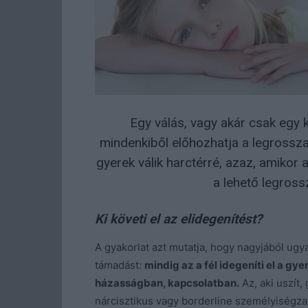
Egy válás, vagy akár csak egy 
mindenkiből előhozhatja a legrossza
gyerek válik harctérré, azaz, amikor 
a lehető legross
Ki követi el az elidegenítést?
A gyakorlat azt mutatja, hogy nagyjából ugya
támadást:
mindig az a fél idegeníti el a gy
házasságban, kapcsolatban.
Az, aki uszít,
nárcisztikus vagy borderline személyiségz