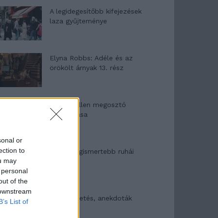
A legidegesítőbb kifejezések
laza gyűjteménye
Elyna Robbs: Adéle és az
örökölt árnyak 13. rész
Woody Allen megosztó
zsenialitása
sonal or
ection to
A világ legismertebb ruhái
ou may
 personal
out of the
 downstream
Nyár, nevetés, anekdoták
B’s List of