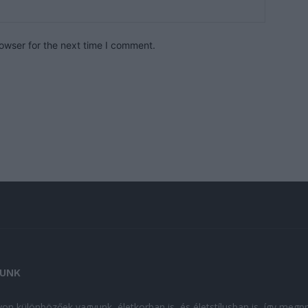
owser for the next time I comment.
UNK
on különbözőek vagyunk, életkorban is, és életstílusban is, így megp