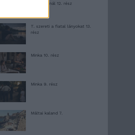
Garda-tónál 12. rész
T. szereti a fiatal lányokat 13.
rész
Minka 10. rész
Minka 9. rész
Máltai kaland 7.