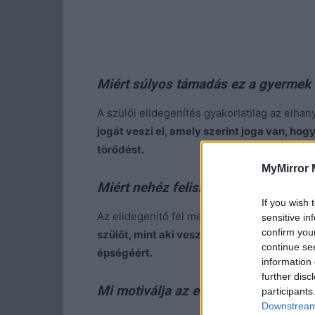
Miért súlyos támadás ez a gyermek l
A szülői elidegenítés gyakorlatilag az elha
jogát veszi el, amely szerint joga van, ho
törődést.
MyMirror 
Miért nehéz felismerni, igazságot t
If you wish 
Az elidegenítő fél mestere annak, hogy a “sa
sensitive in
confirm you
szülőt, mint aki veszélyezteti a gyereket, 
continue se
épségéért.
information 
further disc
Mi motiválja az elidegenítő felet?
participants
Downstream 