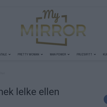
ATALE
PRETTY WOMAN
MAN POWER
FRUZSIFITT
KU
MyMirror
llen
k lelke ellen
Magazin