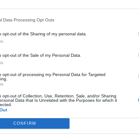
csalódottság vagy harag – főleg, ha a másik fél
t az exe ellen hangolja. Sokan pénzt remélnek az
, a másik fél talán majd kompenzálja a külön töltött
l Data Processing Opt Outs
ség is állhat a háttérben: az elidegenítő fél teljesen
o opt-out of the Sharing of my personal data.
In
mes utánaolvasni a jelenségnek, akcióba lendülni, akár
o opt-out of the Sale of my Personal Data.
r segítségét kérve.
In
to opt-out of processing my Personal Data for Targeted
ing.
s
In
o opt-out of Collection, Use, Retention, Sale, and/or Sharing
ersonal Data that Is Unrelated with the Purposes for which it
lected.
Out
CONFIRM