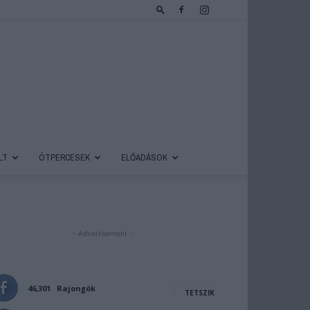
LT
ÖTPERCESEK
ELŐADÁSOK
- Advertisement -
46,301
Rajongók
TETSZIK