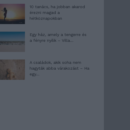
10 tanács, ha jobban akarod
érezni magad a
hétköznapokban
Egy ház, amely a tengerre és
a fényre nyílik – Villa...
A családok, akik soha nem
hagyták abba várakozást – Ha
egy...