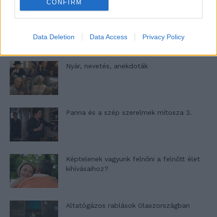
CONFIRM
A világ legismertebb ruhái
Data Deletion
Data Access
Privacy Policy
Nyár, nevetés, anekdoták
Panna és a szép szerelmek mítosza 3.
Képtelenek vagyunk felnőni a felnőtt élet
kihívásaihoz?
Altatógázos rablások Olaszországban