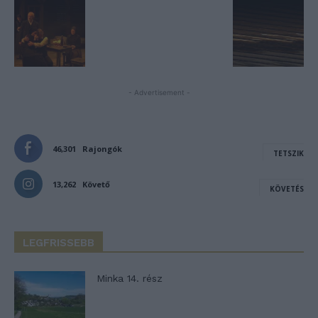
- Advertisement -
46,301
Rajongók
TETSZIK
13,262
Követő
KÖVETÉS
LEGFRISSEBB
Minka 14. rész