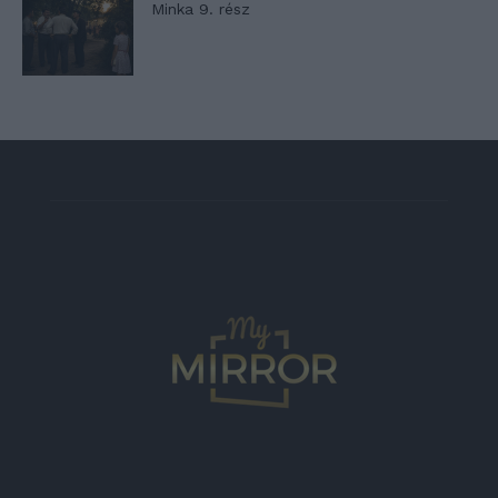
Minka 9. rész