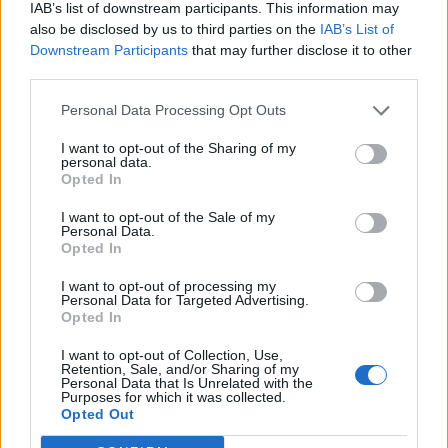
IAB’s list of downstream participants. This information may
T. szereti a fiatal lányokat 14. rész
also be disclosed by us to third parties on the
IAB’s List of
Downstream Participants
that may further disclose it to other
third parties.
Pedig szóltam… – Miért nem hiszünk a
Personal Data Processing Opt Outs
nőknek, amikor segítséget kérnek?
I want to opt-out of the Sharing of my
personal data.
Opted In
A legidegesítőbb kifejezések laza
I want to opt-out of the Sale of my
gyűjteménye
Personal Data.
Opted In
I want to opt-out of processing my
Elyna Robbs: Adéle és az örökölt árnyak
Personal Data for Targeted Advertising.
13. rész
Opted In
I want to opt-out of Collection, Use,
Retention, Sale, and/or Sharing of my
Personal Data that Is Unrelated with the
Woody Allen megosztó zsenialitása
Purposes for which it was collected.
Opted Out