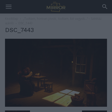
Kezdőlap
„Tudtam, honnan jövök, tudtam, kié vagyok…” – Színház
ajánló
DSC_7443
DSC_7443