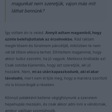
magunkat nem szeretjük, vajon más mit
láthat bennünk?
Így voltam én is veled.
Annyit adtam magamból, hogy
szinte belefojtottalak az érzelmekbe.
Rád raktam
megértésem és türelmem páncélját, miközben te nem
vártál tőlem ekkora terhet. Elhitettem magammal, hogy
akkor tudsz szeretni, ha jó vagyok. Mekkora önáltatás ez!
Csak ostoba kijelentés, hogy azt szeretjük, aki jó
hozzánk. Nem,
mi az után kapaszkodunk, aki el akar
távolodni,
mert nem értjük meg, hogy a marokra szorított
víz is kicsordogál a réseken.
Könnyű patakként kellene végigfolynunk a szerelem
hepehupás mezején, és csak akkor adni inni a vándornak,
amikor valóban szomjúhozik.