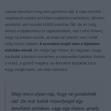
Lassan tanultam meg nem gondolni rád. A napi ezerből
végtelenül sokára lett kilencszázkilencvenkilenc. Minden
gondolat, ami hozzád kötött pokolian fájt, de én még
ehhez a fájdalomhoz is ragaszkodtam, mert attól féltem,
hogy ha jobban leszek, az majd azt jelenti, nem voltál
elég fontos nekem.
A szerelem erejét nem a fájdalom
mértéke növeli
, én mégis így hittem, és hagytam, hogy
barázdát szántson szívemen a szenvedés faekéje. Kellett
a rossz, a gyötrő magány, az átsiratott éjszakák sora,
hogy megértsem, van élet nélküled.
Még nincs olyan nap, hogy ne gondolnék
rád. De már tudok mosolyogni egy
bevillanó emléken, vagy egy illaton, amely