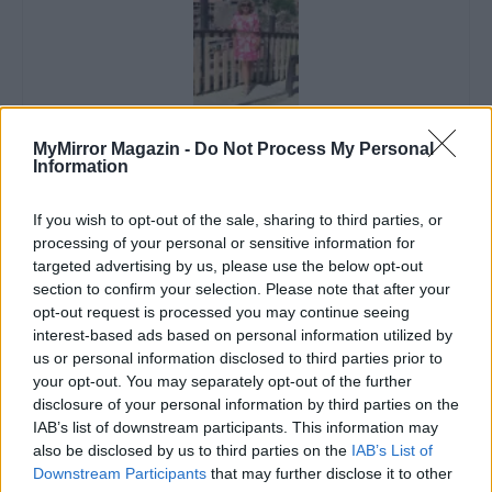
Imre Hilda
MyMirror Magazin -
Do Not Process My Personal
Information
Oktatás és nevelés területén dolgozom, de minden
szabadidőmben írok. Szeretek belesni a hétköznapok függönye
mögé és közben keresem az embert, a nőt a jól legyártott álarcok
If you wish to opt-out of the sale, sharing to third parties, or
mögött. Néha meséket is írok, de gyakrabban novellákat,
processing of your personal or sensitive information for
cikkeket és apró vicces történeteket.
targeted advertising by us, please use the below opt-out
section to confirm your selection. Please note that after your
opt-out request is processed you may continue seeing
interest-based ads based on personal information utilized by
us or personal information disclosed to third parties prior to
KAPCSOLÓDÓ CIKKEK
TÖBB A SZERZŐTŐL
your opt-out. You may separately opt-out of the further
disclosure of your personal information by third parties on the
Bivalytej és vino rosso 9.rész
IAB’s list of downstream participants. This information may
also be disclosed by us to third parties on the
IAB’s List of
Downstream Participants
that may further disclose it to other