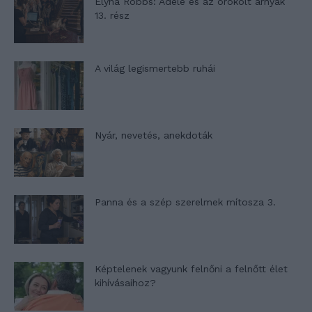
Elyna Robbs: Adéle és az örökölt árnyak
13. rész
A világ legismertebb ruhái
Nyár, nevetés, anekdoták
Panna és a szép szerelmek mítosza 3.
Képtelenek vagyunk felnőni a felnőtt élet
kihívásaihoz?