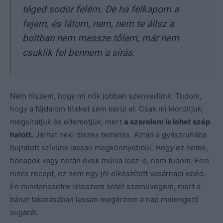
téged sodor felém. De ha felkapom a
fejem, és látom, nem, nem te állsz a
boltban nem messze tőlem, már nem
csuklik fel bennem a sírás.
Nem hiszem, hogy mi nők jobban szenvedünk. Tudom,
hogy a fájdalom titeket sem kerül el. Csak mi kiordítjuk,
megsiratjuk és eltemetjük, mert
a szerelem is lehet szép
halott.
Járhat neki díszes temetés. Aztán a gyászruhába
bujtatott szívünk lassan megkönnyebbül. Hogy ez hetek,
hónapok vagy netán évek múlva lesz-e, nem tudom. Erre
nincs recept, ez nem egy jól elkészített vasárnapi ebéd.
Én mindenesetre leteszem sötét szemüvegem, mert a
bánat takarásában lassan megérzem a nap melengető
sugarát.