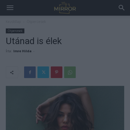
Kezdőlap
Ötpercesek
Ötpercesek
Utánad is élek
Írta:
Imre Hilda
-