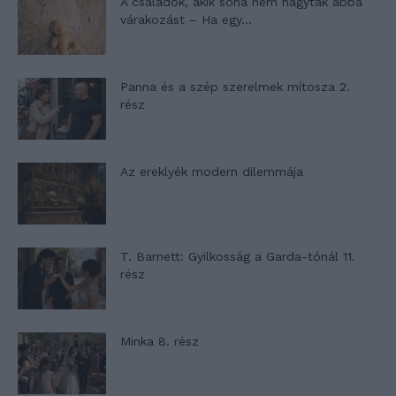
A családok, akik soha nem hagyták abba
várakozást – Ha egy...
Panna és a szép szerelmek mítosza 2.
rész
Az ereklyék modern dilemmája
T. Barnett: Gyilkosság a Garda-tónál 11.
rész
Minka 8. rész