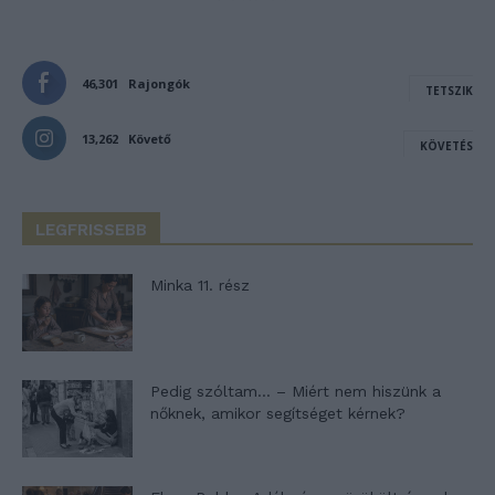
46,301
Rajongók
TETSZIK
13,262
Követő
KÖVETÉS
LEGFRISSEBB
Minka 11. rész
Pedig szóltam… – Miért nem hiszünk a
nőknek, amikor segítséget kérnek?