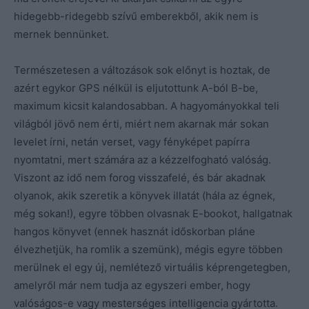
hidegebb-ridegebb szívű emberekből, akik nem is
mernek bennünket.
Természetesen a változások sok előnyt is hoztak, de
azért egykor GPS nélkül is eljutottunk A-ból B-be,
maximum kicsit kalandosabban. A hagyományokkal teli
világból jövő nem érti, miért nem akarnak már sokan
levelet írni, netán verset, vagy fényképet papírra
nyomtatni, mert számára az a kézzelfogható valóság.
Viszont az idő nem forog visszafelé, és bár akadnak
olyanok, akik szeretik a könyvek illatát (hála az égnek,
még sokan!), egyre többen olvasnak E-bookot, hallgatnak
hangos könyvet (ennek hasznát időskorban pláne
élvezhetjük, ha romlik a szemünk), mégis egyre többen
merülnek el egy új, nemlétező virtuális képrengetegben,
amelyről már nem tudja az egyszeri ember, hogy
valóságos-e vagy mesterséges intelligencia gyártotta.