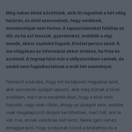
Még sokan élnek közöttünk, akik itt ragadtak a két világ
határán, és attól szenvednek, hogy emlékeik,
mondandójuk nem fontos. A tapasztalatokat felülírja az
idő, és ha azt hisszük, gyerekinket, érdeklik a régi
mesék, akkor csalódni fogunk. Kivétel persze akad. A
ma világában az információ akkor értékes, ha friss és
azonnali. A tegnap hírei már a süllyesztőben vannak, és
senkit nem foglalkoztatnak a múlt hét eseményei.
Felmerül a kérdés, hogy mit kezdjenek magukkal azok,
akik szeretnek újságot lapozni, akik még bíznak a hírek
erejében, mert arra nevelték őket, hogy a tévé nem
hazudik, vagy csak ritkán, ahogy az újságok sem, amikbe
csak megalapozott dolgok kerülhetnek, mert hát, ami le
van írva, annak valódinak kell lenni. Nekik igen nehéz
elmagyarázni, hogy szokjanak hozzá a bírálathoz és a