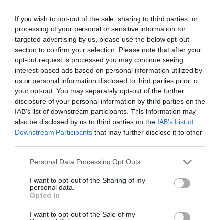
If you wish to opt-out of the sale, sharing to third parties, or
processing of your personal or sensitive information for
targeted advertising by us, please use the below opt-out
section to confirm your selection. Please note that after your
opt-out request is processed you may continue seeing
interest-based ads based on personal information utilized by
us or personal information disclosed to third parties prior to
your opt-out. You may separately opt-out of the further
disclosure of your personal information by third parties on the
IAB’s list of downstream participants. This information may
also be disclosed by us to third parties on the
IAB’s List of
Imre Hilda
Downstream Participants
that may further disclose it to other
Oktatás és nevelés területén dolgozom, de minden
third parties.
szabadidőmben írok. Szeretek belesni a hétköznapok függönye
mögé és közben keresem az embert, a nőt a jól legyártott álarcok
Personal Data Processing Opt Outs
mögött. Néha meséket is írok, de gyakrabban novellákat,
cikkeket és apró vicces történeteket.
I want to opt-out of the Sharing of my
personal data.
Opted In
I want to opt-out of the Sale of my