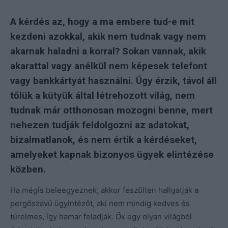
A kérdés az, hogy a ma embere tud-e mit
kezdeni azokkal, akik nem tudnak vagy nem
akarnak haladni a korral? Sokan vannak, akik
akarattal vagy anélkül nem képesek telefont
vagy bankkártyát használni. Úgy érzik, távol áll
tőlük a kütyük által létrehozott világ, nem
tudnak már otthonosan mozogni benne, mert
nehezen tudják feldolgozni az adatokat,
bizalmatlanok, és nem értik a kérdéseket,
amelyeket kapnak bizonyos ügyek elintézése
közben.
Ha mégis beleegyeznek, akkor feszülten hallgatják a
pergőszavú ügyintézőt, aki nem mindig kedves és
türelmes, így hamar feladják. Ők egy olyan világból