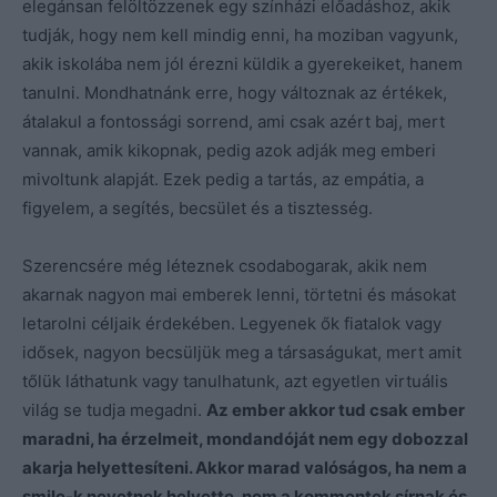
elegánsan felöltözzenek egy színházi előadáshoz, akik
tudják, hogy nem kell mindig enni, ha moziban vagyunk,
akik iskolába nem jól érezni küldik a gyerekeiket, hanem
tanulni. Mondhatnánk erre, hogy változnak az értékek,
átalakul a fontossági sorrend, ami csak azért baj, mert
vannak, amik kikopnak, pedig azok adják meg emberi
mivoltunk alapját. Ezek pedig a tartás, az empátia, a
figyelem, a segítés, becsület és a tisztesség.
Szerencsére még léteznek csodabogarak, akik nem
akarnak nagyon mai emberek lenni, törtetni és másokat
letarolni céljaik érdekében. Legyenek ők fiatalok vagy
idősek, nagyon becsüljük meg a társaságukat, mert amit
tőlük láthatunk vagy tanulhatunk, azt egyetlen virtuális
világ se tudja megadni.
Az ember akkor tud csak ember
maradni, ha érzelmeit, mondandóját nem egy dobozzal
akarja helyettesíteni. Akkor marad valóságos, ha nem a
smile-k nevetnek helyette, nem a kommentek sírnak és