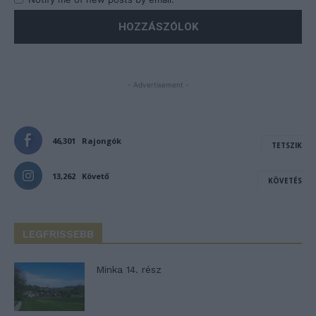
- Advertisement -
46,301
Rajongók
TETSZIK
13,262
Követő
KÖVETÉS
LEGFRISSEBB
Minka 14. rész