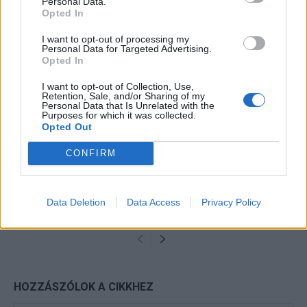
Personal Data.
KAPCSOLÓDÓ CIKKEK
TÖBB A SZERZŐTŐL
Opted In
I want to opt-out of processing my
Minka 14. rész
Personal Data for Targeted Advertising.
Opted In
I want to opt-out of Collection, Use,
Retention, Sale, and/or Sharing of my
Personal Data that Is Unrelated with the
Minka 13. rész
Purposes for which it was collected.
Opted Out
CONFIRM
Halál a Tresco-szigeten – A Josh
Clayton-ügy
Data Deletion
Data Access
Privacy Policy
HOZZÁSZÓLOK A CIKKHEZ