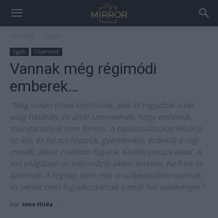
Kezdőlap
Egyéb
Egyéb
Ötpercesek
Vannak még régimódi
emberek…
“Még sokan élnek közöttünk, akik itt ragadtak a két
világ határán, és attól szenvednek, hogy emlékeik,
mondandójuk nem fontos. A tapasztalatokat felülírja
az idő, és ha azt hisszük, gyerekinket, érdeklik a régi
mesék, akkor csalódni fogunk. Kivétel persze akad. A
ma világában az információ akkor értékes, ha friss és
azonnali. A tegnap hírei már a süllyesztőben vannak,
és senkit nem foglalkoztatnak a múlt hét eseményei.”
Írta:
Imre Hilda
-