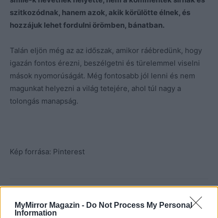
szitkozódnak, hanem azok, akik körülötte élnek, és
hozzájuk lehet fordulni örömben, bánatban.
Talán eljön még az az időszak, amikor ráébredünk, hogy
igazán fontos érezni, beszélgetni és türelemmel viselni
mások nyomorúságát. Még fontosabb jól lenni és nem
magunkat helyezni a világ tetejére, ahol túl nagy a
tolongás manapság.
Kép forrása: Pinterest
MyMirror Magazin -
Do Not Process My Personal
Information