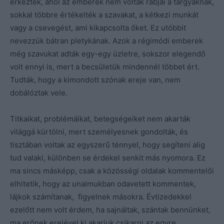
érkeztek, ahol az emberek nem voltak rabjai a tárgyaknak,
sokkal többre értékelték a szavakat, a kétkezi munkát
vagy a csevegést, ami kikapcsolta őket. Ez utóbbit
nevezzük bátran pletykának. Azok a régimódi emberek
még szavukat adták egy-egy üzletre, sokszor elegendő
volt ennyi is, mert a becsületük mindennél többet ért.
Tudták, hogy a kimondott szónak ereje van, nem
dobálóztak vele.
Titkaikat, problémáikat, betegségeiket nem akarták
világgá kürtölni, mert személyesnek gondolták, és
tisztában voltak az egyszerű ténnyel, hogy segíteni alig
tud valaki, különben se érdekel senkit más nyomora. Ez
ma sincs másképp, csak a közösségi oldalak kommentelői
elhitetik, hogy az unalmukban odavetett kommentek,
lájkok számítanak, figyelnek másokra. Évtizedekkel
ezelőtt nem volt érdem, ha sajnáltak, szántak bennünket,
ma erőnek erejével ki akarjuk csikarni az egyre