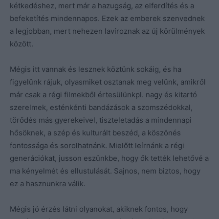
kétkedéshez, mert már a hazugság, az elferdítés és a
befeketítés mindennapos. Ezek az emberek szenvednek
a legjobban, mert nehezen lavíroznak az új körülmények
között.
Mégis itt vannak és lesznek köztünk sokáig, és ha
figyelünk rájuk, olyasmiket osztanak meg velünk, amikről
már csak a régi filmekből értesülünkpl. nagy és kitartó
szerelmek, esténkénti bandázások a szomszédokkal,
törődés más gyerekeivel, tiszteletadás a mindennapi
hősöknek, a szép és kulturált beszéd, a köszönés
fontossága és sorolhatnánk. Mielőtt leírnánk a régi
generációkat, jusson eszünkbe, hogy ők tették lehetővé a
ma kényelmét és ellustulását. Sajnos, nem biztos, hogy
ez a hasznunkra válik.
Mégis jó érzés látni olyanokat, akiknek fontos, hogy