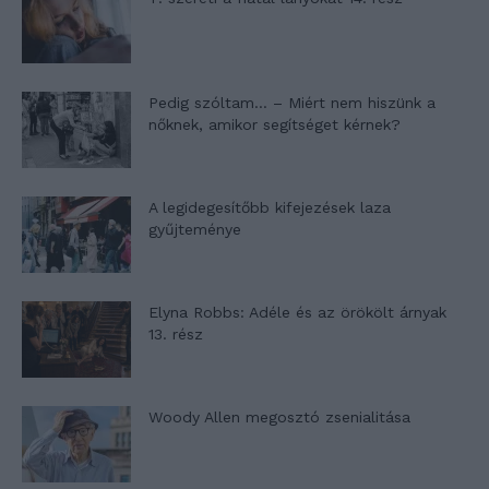
Pedig szóltam… – Miért nem hiszünk a
nőknek, amikor segítséget kérnek?
A legidegesítőbb kifejezések laza
gyűjteménye
Elyna Robbs: Adéle és az örökölt árnyak
13. rész
Woody Allen megosztó zsenialitása