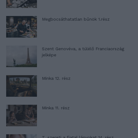
Megbocsáthatatlan bűnök 1.rész
Szent Genovéva, a túlélő Franciaország
jelképe
Minka 12. rész
Minka 11. rész
T. szereti a fiatal lányokat 14. rész