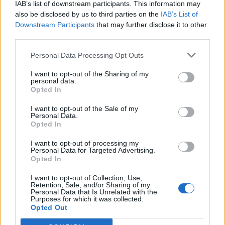
IAB’s list of downstream participants. This information may
T. szereti a fiatal lányokat 14. rész
also be disclosed by us to third parties on the
IAB’s List of
Downstream Participants
that may further disclose it to other
third parties.
Pedig szóltam… – Miért nem hiszünk a
Personal Data Processing Opt Outs
nőknek, amikor segítséget kérnek?
I want to opt-out of the Sharing of my
personal data.
Opted In
A legidegesítőbb kifejezések laza
I want to opt-out of the Sale of my
gyűjteménye
Personal Data.
Opted In
I want to opt-out of processing my
Elyna Robbs: Adéle és az örökölt árnyak
Personal Data for Targeted Advertising.
13. rész
Opted In
I want to opt-out of Collection, Use,
Retention, Sale, and/or Sharing of my
Personal Data that Is Unrelated with the
Woody Allen megosztó zsenialitása
Purposes for which it was collected.
Opted Out