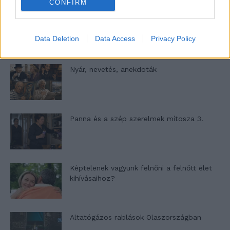
CONFIRM
A világ legismertebb ruhái
Data Deletion
Data Access
Privacy Policy
Nyár, nevetés, anekdoták
Panna és a szép szerelmek mítosza 3.
Képtelenek vagyunk felnőni a felnőtt élet
kihívásaihoz?
Altatógázos rablások Olaszországban