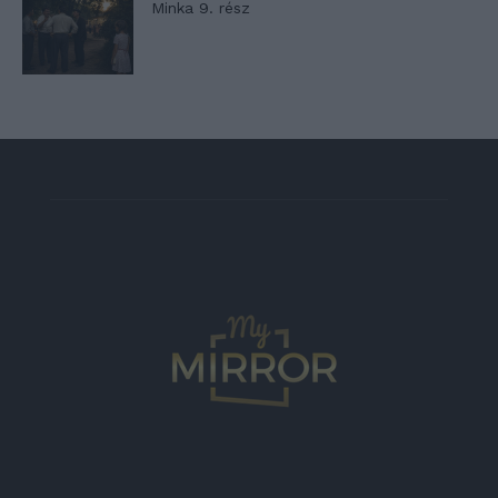
Minka 9. rész