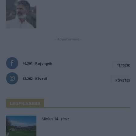
- Advertisement -
46,301
Rajongók
TETSZIK
13,262
Követő
KÖVETÉS
LEGFRISSEBB
Minka 14. rész