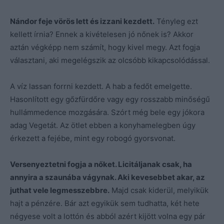
Nándor feje vörös lett és izzani kezdett.
Tényleg ezt
kellett írnia? Ennek a kivételesen jó nőnek is? Akkor
aztán végképp nem számít, hogy kivel megy. Azt fogja
választani, aki megelégszik az olcsóbb kikapcsolódással.
A víz lassan forrni kezdett. A hab a fedőt emelgette.
Hasonlított egy gőzfürdőre vagy egy rosszabb minőségű
hullámmedence mozgására. Szórt még bele egy jókora
adag Vegetát. Az ötlet ebben a konyhamelegben úgy
érkezett a fejébe, mint egy robogó gyorsvonat.
Versenyeztetni fogja a nőket. Licitáljanak csak, ha
annyira a szaunába vágynak. Aki kevesebbet akar, az
juthat vele legmesszebbre.
Majd csak kiderül, melyikük
hajt a pénzére. Bár azt egyikük sem tudhatta, két hete
négyese volt a lottón és abból azért kijött volna egy pár