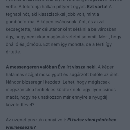
vette. A telefonja halkan pittyent egyet.
Ezt várta!
A
tegnapi nőt, aki klasszisokkal jobb volt, mint a
gombócforma. A képen csábosnak tűnt, és azzal
kecsegtette, ráér délutánonként sétálni a belvárosban
úgy, hogy nem akar magának vetetni semmit. Mert, hogy
önálló és jómódú. Ezt nem így mondta, de a férfi így
értette.
A messengeren valóban Éva írt vissza neki.
A képen
hatalmas szájjal mosolygott és sugárzott belőle az élet.
Nándor bizseregni kezdett. Lehet, hogy mégiscsak
megszánták a fentiek és küldtek neki egy ilyen csinos
macát, hogy ne unatkozzon már ennyire a nyugdíj
közeledtével?
Az üzenet pusztán ennyi volt:
El tudsz vinni pénteken
wellnessezni?