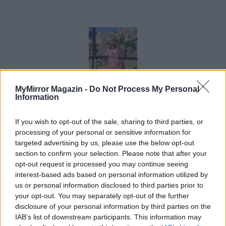
MyMirror Magazin -
Do Not Process My Personal
Information
Imre Hilda
Oktatás és nevelés területén dolgozom, de minden
If you wish to opt-out of the sale, sharing to third parties, or
szabadidőmben írok. Szeretek belesni a hétköznapok függönye
processing of your personal or sensitive information for
mögé és közben keresem az embert, a nőt a jól legyártott álarcok
targeted advertising by us, please use the below opt-out
mögött. Néha meséket is írok, de gyakrabban novellákat,
section to confirm your selection. Please note that after your
cikkeket és apró vicces történeteket.
opt-out request is processed you may continue seeing
interest-based ads based on personal information utilized by
us or personal information disclosed to third parties prior to
your opt-out. You may separately opt-out of the further
disclosure of your personal information by third parties on the
KAPCSOLÓDÓ CIKKEK
TÖBB A SZERZŐTŐL
IAB’s list of downstream participants. This information may