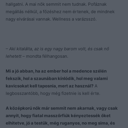
hallgatni. A mai nők semmit nem tudnak. Pofáznak
megállás nélkül, a főzéshez nem értenek, de mindnek
nagy elvárásai vannak. Wellness a varázsszó.
– Aki kitalálta, az is egy nagy barom volt, és csak nő
lehetett
– mondta félhangosan.
Mi a jó abban, ha az ember hol a medence szélén
fekszik, hol a szaunában kínlódik, hol meg valami
kavicsokat kell taposnia, mert az használ?
A
legbosszantóbb, hogy még fizetnie is kell érte.
A középkorú nők már semmit nem akarnak, vagy csak
annyit, hogy fiatal masszőrfiúk kényeztessék őket
elhitetve, jó a testük, még ruganyos, no meg sima, és