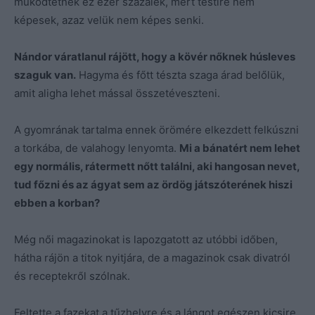
működtetnek ez ezer százalék, mert testire nem
képesek, azaz velük nem képes senki.
Nándor váratlanul rájött, hogy a kövér nőknek húsleves
szaguk van.
Hagyma és főtt tészta szaga árad belőlük,
amit aligha lehet mással összetéveszteni.
A gyomrának tartalma ennek örömére elkezdett felkúszni
a torkába, de valahogy lenyomta.
Mi a bánatért nem lehet
egy normális, rátermett nőtt találni, aki hangosan nevet,
tud főzni és az ágyat sem az ördög játszóterének hiszi
ebben a korban?
Még női magazinokat is lapozgatott az utóbbi időben,
hátha rájön a titok nyitjára, de a magazinok csak divatról
és receptekről szólnak.
Feltette a fazekat a tűzhelyre és a lángot egészen kicsire