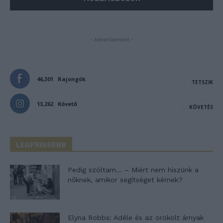
- Advertisement -
46,301
Rajongók
TETSZIK
13,262
Követő
KÖVETÉS
LEGFRISSEBB
Pedig szóltam… – Miért nem hiszünk a
nőknek, amikor segítséget kérnek?
Elyna Robbs: Adéle és az örökölt árnyak