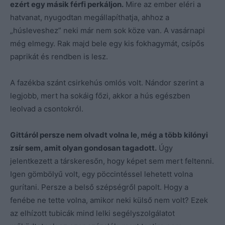
ezért egy másik férfi perkáljon.
Mire az ember eléri a
hatvanat, nyugodtan megállapíthatja, ahhoz a
„húsleveshez” neki már nem sok köze van. A vasárnapi
még elmegy. Rak majd bele egy kis fokhagymát, csípős
paprikát és rendben is lesz.
A fazékba szánt csirkehús omlós volt. Nándor szerint a
legjobb, mert ha sokáig főzi, akkor a hús egészben
leolvad a csontokról.
Gittáról persze nem olvadt volna le, még a több kilónyi
zsír sem, amit olyan gondosan tagadott.
Úgy
jelentkezett a társkeresőn, hogy képet sem mert feltenni.
Igen gömbölyű volt, egy pöccintéssel lehetett volna
gurítani. Persze a belső szépségről papolt. Hogy a
fenébe ne tette volna, amikor neki külső nem volt? Ezek
az elhízott tubicák mind lelki segélyszolgálatot