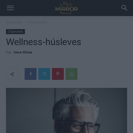
Kezdőlap
Ötpercesek
Ötpercesek
Wellness-húsleves
Írta:
Imre Hilda
-