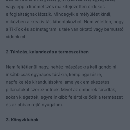
vagy épp a linómetszés ma kifejezetten érdekes
elfoglaltságnak látszik. Mindegyik elmélyülést kínál,
miközben a kreativitás kibontakozhat. Nem véletlen, hogy
a TikTok és az Instagram is tele van oktató vagy bemutató
videókkal.
2. Túrázás, kalandozás a természetben
Nem feltétlenül nagy, nehéz mászásokra kell gondolni,
inkább csak egynapos túrákra, kempingezésre,
napfelkeltés kirándulásokra, amelyek emlékezetes
pillanatokat szerezhetnek. Mivel az emberek fáradtak,
sokan kiégettek, egyre inkább felértékelődik a természet
és az abban rejlő nyugalom.
3.
Könyvklubok