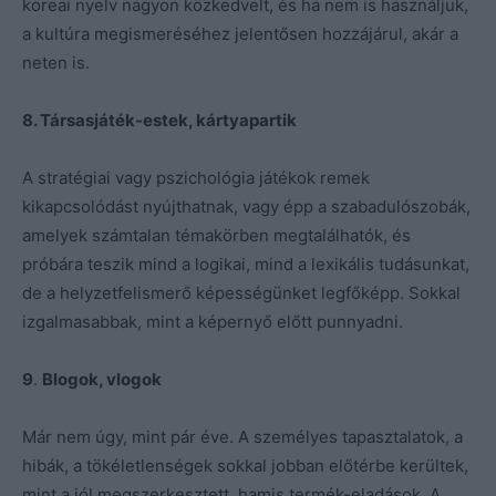
koreai nyelv nagyon közkedvelt, és ha nem is használjuk,
a kultúra megismeréséhez jelentősen hozzájárul, akár a
neten is.
8. Társasjáték-estek, kártyapartik
A stratégiai vagy pszichológia játékok remek
kikapcsolódást nyújthatnak, vagy épp a szabadulószobák,
amelyek számtalan témakörben megtalálhatók, és
próbára teszik mind a logikai, mind a lexikális tudásunkat,
de a helyzetfelismerő képességünket legfőképp. Sokkal
izgalmasabbak, mint a képernyő előtt punnyadni.
9
.
Blogok, vlogok
Már nem úgy, mint pár éve. A személyes tapasztalatok, a
hibák, a tökéletlenségek sokkal jobban előtérbe kerültek,
mint a jól megszerkesztett, hamis termék-eladások. A