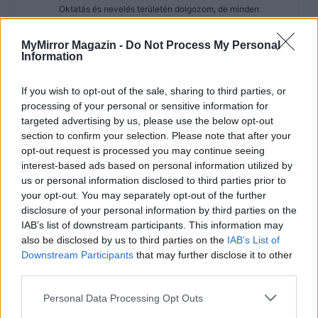
Oktatás és nevelés területén dolgozom, de minden
szabadidőmben írok. Szeretek belesni a hétköznapok függönye
mögé és közben keresem az embert, a nőt a jól legyártott álarcok
MyMirror Magazin -
Do Not Process My Personal
mögött. Néha meséket is írok, de gyakrabban novellákat,
Information
cikkeket és apró vicces történeteket.
If you wish to opt-out of the sale, sharing to third parties, or
processing of your personal or sensitive information for
targeted advertising by us, please use the below opt-out
KAPCSOLÓDÓ CIKKEK
TÖBB A SZERZŐTŐL
section to confirm your selection. Please note that after your
opt-out request is processed you may continue seeing
interest-based ads based on personal information utilized by
Minka 11. rész
us or personal information disclosed to third parties prior to
your opt-out. You may separately opt-out of the further
disclosure of your personal information by third parties on the
IAB’s list of downstream participants. This information may
Pedig szóltam… – Miért nem hiszünk a
also be disclosed by us to third parties on the
IAB’s List of
nőknek, amikor segítséget kérnek?
Downstream Participants
that may further disclose it to other
third parties.
Personal Data Processing Opt Outs
Elyna Robbs: Adéle és az örökölt