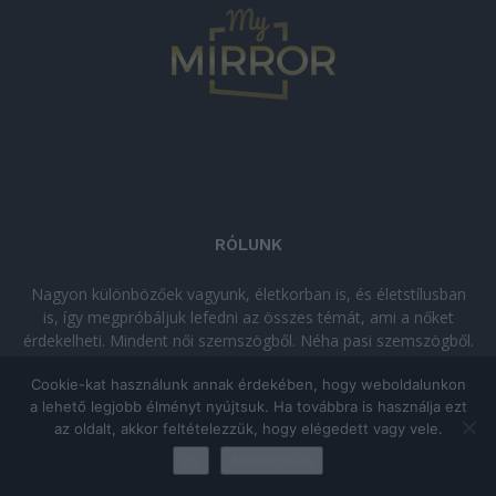
RÓLUNK
Nagyon különbözőek vagyunk, életkorban is, és életstílusban
is, így megpróbáljuk lefedni az összes témát, ami a nőket
érdekelheti. Mindent női szemszögből. Néha pasi szemszögből.
Néha komolyan, néha szórakozva. Olvass minket, ha egy kis
Cookie-kat használunk annak érdekében, hogy weboldalunkon
kikapcsolódásra vágysz!
a lehető legjobb élményt nyújtsuk. Ha továbbra is használja ezt
az oldalt, akkor feltételezzük, hogy elégedett vagy vele.
© Copyright 2026 - mymirror.hu
ADATKEZELÉSI TÁJÉKOZTATÓ
|
Ok
Adatkezelés
Impresszum