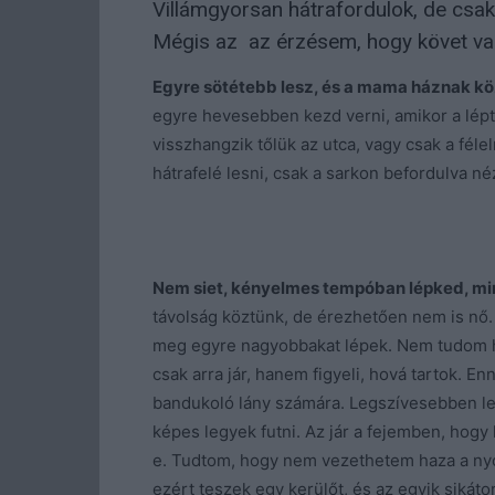
Villámgyorsan hátrafordulok, de csak 
Mégis az az érzésem, hogy követ val
Egyre sötétebb lesz, és a mama háznak kö
egyre hevesebben kezd verni, amikor a lé
visszhangzik tőlük az utca, vagy csak a fél
hátrafelé lesni, csak a sarkon befordulva n
Nem siet, kényelmes tempóban lépked, min
távolság köztünk, de érezhetően nem is nő.
meg egyre nagyobbakat lépek. Nem tudom h
csak arra jár, hanem figyeli, hová tartok. 
bandukoló lány számára. Legszívesebben le
képes legyek futni. Az jár a fejemben, hogy
e. Tudtom, hogy nem vezethetem haza a nyo
ezért teszek egy kerülőt, és az egyik siká