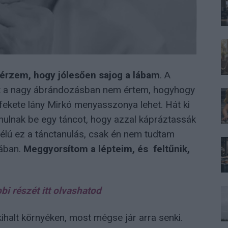
 érzem, hogy jólesően sajog a lábam
. A
rt a nagy ábrándozásban nem értem, hogyhogy
fekete lány Mirkó menyasszonya lehet. Hát ki
nulnak be egy táncot, hogy azzal kápráztassák
élú ez a tánctanulás, csak én nem tudtam
rában.
Meggyorsítom a lépteim, és feltűnik,
bi részét itt olvashatod
ihalt környéken, most mégse jár arra senki.