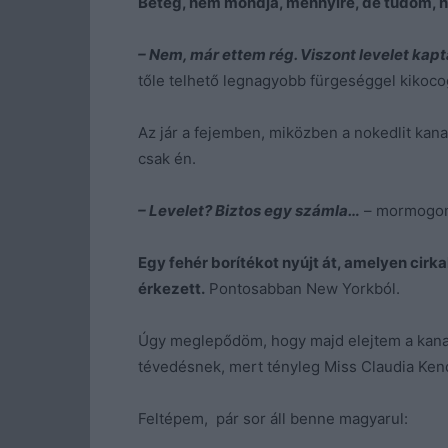
Beteg, nem mondja, mennyire, de tudom, h
– Nem, már ettem rég. Viszont levelet kap
tőle telhető legnagyobb fürgeséggel kikoco
Az jár a fejemben, miközben a nokedlit ka
csak én.
– Levelet? Biztos egy számla…
– mormogom 
Egy fehér borítékot nyújt át, amelyen cirk
érkezett.
Pontosabban New Yorkból.
Úgy meglepődöm, hogy majd elejtem a kana
tévedésnek, mert tényleg Miss Claudia Kend
Feltépem, pár sor áll benne magyarul: