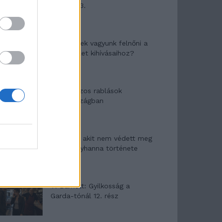
mítosza 3.
Képtelenek vagyunk felnőni a
felnőtt élet kihívásaihoz?
Altatógázos rablások
Olaszországban
A kislány, akit nem védett meg
senki – Lyhanna története
T. Barnett: Gyilkosság a
Garda-tónál 12. rész