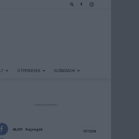
LT
ÖTPERCESEK
ELŐADÁSOK
- Advertisement -
46,301
Rajongók
TETSZIK