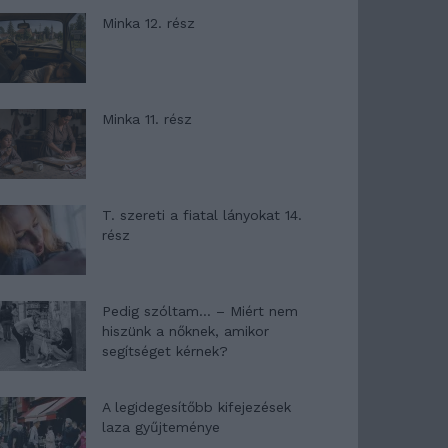
Minka 12. rész
Minka 11. rész
T. szereti a fiatal lányokat 14.
rész
Pedig szóltam… – Miért nem
hiszünk a nőknek, amikor
segítséget kérnek?
A legidegesítőbb kifejezések
laza gyűjteménye