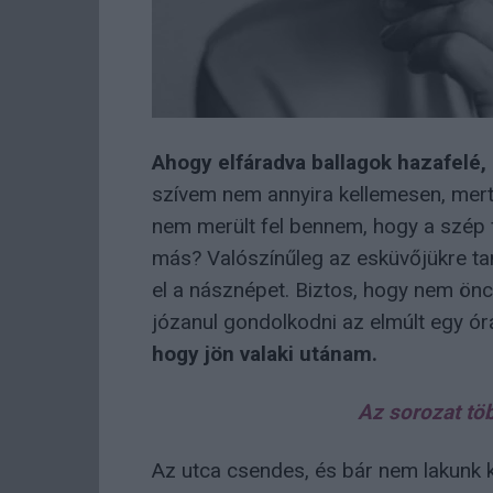
Ahogy elfáradva ballagok hazafelé,
szívem nem annyira kellemesen, me
nem merült fel bennem, hogy a szép 
más? Valószínűleg az esküvőjükre ta
el a násznépet. Biztos, hogy nem önc
józanul gondolkodni az elmúlt egy ó
hogy jön valaki utánam.
Az sorozat töb
Az utca csendes, és bár nem lakunk k