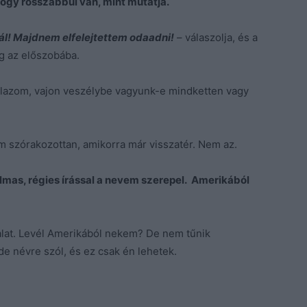
ogy rosszabbul van, mint mutatja.
tál! Majdnem elfelejtettem odaadni!
– válaszolja, és a
g az előszobába.
nalazom, vajon veszélybe vagyunk-e mindketten vagy
szórakozottan, amikorra már visszatér. Nem az.
almas, régies írással a nevem szerepel. Amerikából
lat. Levél Amerikából nekem? De nem tűnik
e névre szól, és ez csak én lehetek.