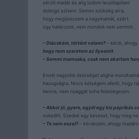
sérült madár és alig tudom lecsillapítani
dobogó szívem. Semmi szükség arra,
hogy megijesszem a nagymamát, ezért
úgy határozok, nem mondok neki semmit.
– Diácskám, történt valami?
– kérdi, ahogy
hogy nem szeretem az ilyesmit.
– Semmi mamuska, csak nem akartam hango
Ennél nagyobb ökörséget aligha mondhatnék
hazugságra. Nincs kétségem afelől, hogy rá
benne, nem nyaggat soha feleslegesen.
– Akkor jó, gyere, egyél egy kis paprikás cs
nokedlit. Szedek egy keveset, hogy meg ne
– Te nem eszel?
– kérdezem, ahogy madárcso