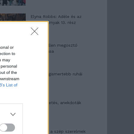
Elyna Robbs: Adéle és az
örökölt árnyak 13. rész
Woody Allen megosztó
sonal or
zsenialitása
ection to
ou may
 personal
out of the
A világ legismertebb ruhái
 downstream
B’s List of
Nyár, nevetés, anekdoták
Panna és a szép szerelmek