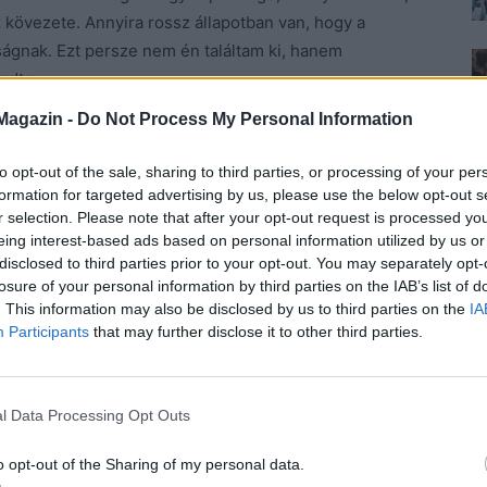
áz kövezete. Annyira rossz állapotban van, hogy a
ságnak. Ezt persze nem én találtam ki, hanem
ndta.
Magazin -
Do Not Process My Personal Information
szem elől, megtorpan
. Szétnéz és idegesen dobol a
. Nem látom az arcát, pedig rágyújt, és ha egy kicsit is
to opt-out of the sale, sharing to third parties, or processing of your per
 valamit.
formation for targeted advertising by us, please use the below opt-out s
r selection. Please note that after your opt-out request is processed y
eing interest-based ads based on personal information utilized by us or
 van rajta, és farmernadrág. Alig merek kikukucskálni a
disclosed to third parties prior to your opt-out. You may separately opt-
asztja el tőlem. A számra szorítom a kezem, hogy
losure of your personal information by third parties on the IAB’s list of
tőlem? Miért követ?
Mi lett volna, ha utolér? Ezek
. This information may also be disclosed by us to third parties on the
IA
Participants
that may further disclose it to other third parties.
hármat kondul, jelzi, háromnegyed van, de nem is
dem, hogy mama semmiképp nem fog felhívni, mert ha
l Data Processing Opt Outs
o opt-out of the Sharing of my personal data.