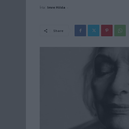
Írta:
Imre Hilda
-
Share