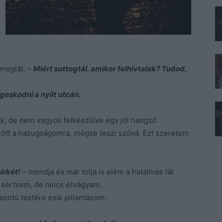
 meglát. –
Miért suttogtál, amikor felhívtalak? Tudod,
skodni a nyílt utcán.
, de nem vagyok felkészülve egy jól hangzó
jött a hazugságomra, mégse teszi szóvá. Ezt szeretem
irkét!
– mondja és már tolja is elém a hatalmas tál
 sértsem, de nincs étvágyam.
ntú testére esik pillantásom.