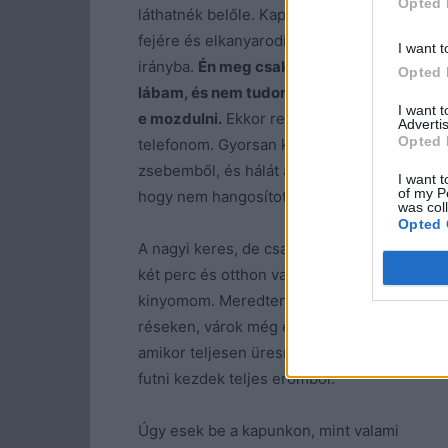
Opted 
láthatnék belőle. Kapucniját feldobja a
fejére és elkanyarodik az ellenkező
I want t
irányba.
Én meg csak állok, remeg a
Opted 
lábam, és nem tudom eldönteni, merjek-
I want 
e mozdulni.
Ekkor rezegni kezd a
Advertis
Opted 
telefonom. Gyorsan kikapom a
zsebemből, és hálát adok a jó égnek,
I want t
of my P
hogy nem hangosítottam fel az óra után.
was col
Opted 
A nagyi keres, de csak belesúgom, hogy
két perc és otthon vagyok, majd
kinyomom. Meredten bámulok ki az apró
réseken, várok még egy keveset, majd
amikor teljesen üresnek tűnik az utca,
futni kezdek teljes erőmből.
Úgy esek be a kapunkon, mint valami