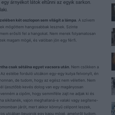
egy árnyékot látok eltűnni az egyik sarkon.
aki.
zelében két oszlopon sem világít a lámpa
. A szívem
ptek mögöttem hangosabbak lesznek. Szinte
elmem erősíti fel a hangokat. Nem merek folyamatosan
ézek magam mögé, és valóban jön egy férfi.
tha csak sétálna egyet vacsora után
. Nem csökken a
 Az estébe forduló utcákon egy-egy kutya felvonyít, én
onnan, de tudom, hogy az egész nem véletlen. Nem
Ennél ijesztőbb kevés dolog van egy magányosan
venném a cipőm, hogy semmiféle zajt ne adjak ki és
 ha sikítanék, vajon meghallaná-e valaki vagy segítene-
momban járót, mert akkor könnyű célpont leszek,
toros utcában beugrok egy kapu mögé, amelyről tudom,