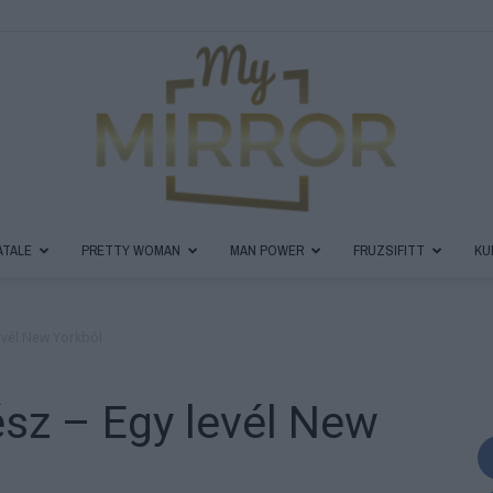
ATALE
PRETTY WOMAN
MAN POWER
FRUZSIFITT
KU
MyMirror
levél New Yorkból
sz – Egy levél New
Magazin