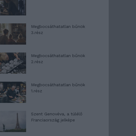
Megbocsáthatatlan bűnök
3.rész
Megbocsáthatatlan bűnök
2.rész
Megbocsáthatatlan bűnök
1.rész
Szent Genovéva, a túlélő
Franciaország jelképe