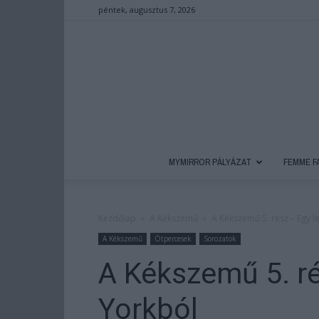
péntek, augusztus 7, 2026
MYMIRROR PÁLYÁZAT
FEMME F
Kezdőlap
A Kékszemű
A Kékszemű 5. rész – Egy 
A Kékszemű
Ötpercesek
Sorozatok
A Kékszemű 5. ré
Yorkból