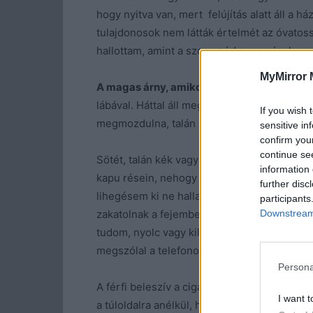
hogy nyitva van, mert felújítás alatt áll a h
tulajdonosok nem látták értelmét az óvatos
hallottam, amint a szomszéd a mamának mo
MyMirror 
A magas árny, amikor látja, hogy elveszít 
lábával. Háttal áll meg a kopott bejárat előtt
If you wish 
megmozdulna, talán megpillanthatnék belőle
sensitive in
confirm you
continue se
Sötét, talán kék vagy fekete kapucnis dzseki
information 
kapu résein, nehogy rájöjjön, fél méter vál
further disc
lihegésem ki ne hallatszódjék.
Mit akarhat 
participants
Downstream 
zakatolnak a fejemben. A templom harangja 
tudom, nyolc vagy kilenc. Abban reményke
megszólal a telefonom, azonnal megtalál.
Persona
A férfi beleszív a cigarettájába és elindul
I want t
a túloldalra anélkül, hogy bármi is