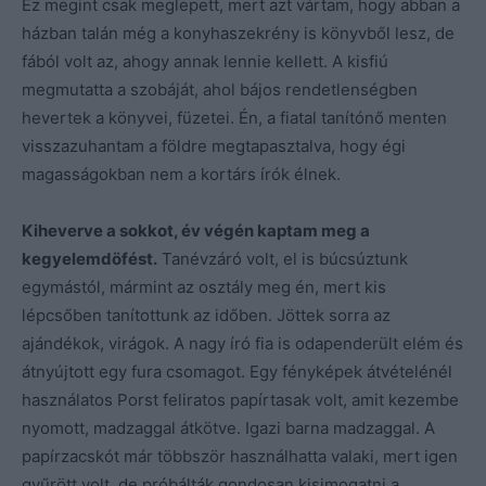
Ez megint csak meglepett, mert azt vártam, hogy abban a
házban talán még a konyhaszekrény is könyvből lesz, de
fából volt az, ahogy annak lennie kellett. A kisfiú
megmutatta a szobáját, ahol bájos rendetlenségben
hevertek a könyvei, füzetei. Én, a fiatal tanítónő menten
visszazuhantam a földre megtapasztalva, hogy égi
magasságokban nem a kortárs írók élnek.
Kiheverve a sokkot, év végén kaptam meg a
kegyelemdöfést.
Tanévzáró volt, el is búcsúztunk
egymástól, mármint az osztály meg én, mert kis
lépcsőben tanítottunk az időben. Jöttek sorra az
ajándékok, virágok. A nagy író fia is odapenderült elém és
átnyújtott egy fura csomagot. Egy fényképek átvételénél
használatos Porst feliratos papírtasak volt, amit kezembe
nyomott, madzaggal átkötve. Igazi barna madzaggal. A
papírzacskót már többször használhatta valaki, mert igen
gyűrött volt, de próbálták gondosan kisimogatni a