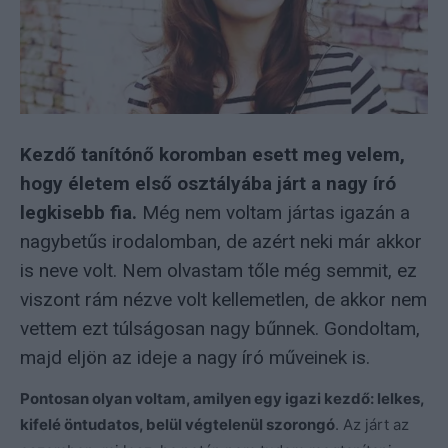
Kezdő tanítónő koromban esett meg velem,
hogy életem első osztályába járt a nagy író
legkisebb fia.
Még nem voltam jártas igazán a
nagybetűs irodalomban, de azért neki már akkor
is neve volt. Nem olvastam tőle még semmit, ez
viszont rám nézve volt kellemetlen, de akkor nem
vettem ezt túlságosan nagy bűnnek. Gondoltam,
majd eljön az ideje a nagy író műveinek is.
Pontosan olyan voltam, amilyen egy igazi kezdő: lelkes,
kifelé öntudatos, belül végtelenül szorongó
. Az járt az