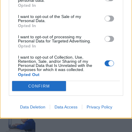
personal data.
mögé és közben keresem az embert, a nőt a jól legyártott álarcok
Opted In
mögött. Néha meséket is írok, de gyakrabban novellákat,
cikkeket és apró vicces történeteket.
I want to opt-out of the Sale of my
Personal Data.
Opted In
I want to opt-out of processing my
Personal Data for Targeted Advertising.
KAPCSOLÓDÓ CIKKEK
TÖBB A SZERZŐTŐL
Opted In
I want to opt-out of Collection, Use,
Bivalytej és vino rosso 9.rész
Retention, Sale, and/or Sharing of my
Personal Data that Is Unrelated with the
Purposes for which it was collected.
Opted Out
Heti horoszkóp december 15-21-ig
CONFIRM
Data Deletion
Data Access
Privacy Policy
Trollok árnyékában