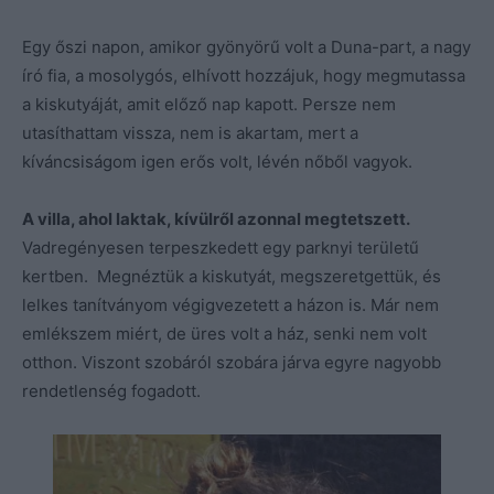
Egy őszi napon, amikor gyönyörű volt a Duna-part, a nagy
író fia, a mosolygós, elhívott hozzájuk, hogy megmutassa
a kiskutyáját, amit előző nap kapott. Persze nem
utasíthattam vissza, nem is akartam, mert a
kíváncsiságom igen erős volt, lévén nőből vagyok.
A villa, ahol laktak, kívülről azonnal megtetszett.
Vadregényesen terpeszkedett egy parknyi területű
kertben. Megnéztük a kiskutyát, megszeretgettük, és
lelkes tanítványom végigvezetett a házon is. Már nem
emlékszem miért, de üres volt a ház, senki nem volt
otthon. Viszont szobáról szobára járva egyre nagyobb
rendetlenség fogadott.