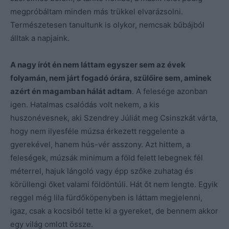
megpróbáltam minden más trükkel elvarázsolni.
Természetesen tanultunk is olykor, nemcsak bűbájból
álltak a napjaink.
A nagy írót én nem láttam egyszer sem az évek
folyamán, nem járt fogadó órára, szülőire sem, aminek
azért én magamban hálát adtam
. A felesége azonban
igen. Hatalmas csalódás volt nekem, a kis
huszonévesnek, aki Szendrey Júliát meg Csinszkát várta,
hogy nem ilyesféle múzsa érkezett reggelente a
gyerekével, hanem hús-vér asszony. Azt hittem, a
feleségek, múzsák minimum a föld felett lebegnek fél
méterrel, hajuk lángoló vagy épp szőke zuhatag és
körüllengi őket valami földöntúli. Hát őt nem lengte. Egyik
reggel még lila fürdőköpenyben is láttam megjelenni,
igaz, csak a kocsiból tette ki a gyereket, de bennem akkor
egy világ omlott össze.