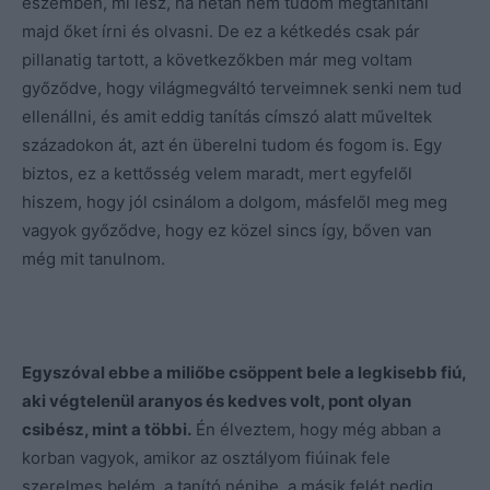
eszemben, mi lesz, ha netán nem tudom megtanítani
majd őket írni és olvasni. De ez a kétkedés csak pár
pillanatig tartott, a következőkben már meg voltam
győződve, hogy világmegváltó terveimnek senki nem tud
ellenállni, és amit eddig tanítás címszó alatt műveltek
századokon át, azt én überelni tudom és fogom is. Egy
biztos, ez a kettősség velem maradt, mert egyfelől
hiszem, hogy jól csinálom a dolgom, másfelől meg meg
vagyok győződve, hogy ez közel sincs így, bőven van
még mit tanulnom.
Egyszóval ebbe a miliőbe csöppent bele a legkisebb fiú,
aki végtelenül aranyos és kedves volt, pont olyan
csibész, mint a többi.
Én élveztem, hogy még abban a
korban vagyok, amikor az osztályom fiúinak fele
szerelmes belém, a tanító nénibe, a másik felét pedig