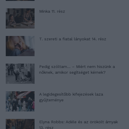
Minka 11. rész
T. szereti a fiatal lányokat 14. rész
Pedig szóltam… – Miért nem hiszünk a
nőknek, amikor segítséget kérnek?
A legidegesítőbb kifejezések laza
gyűjteménye
Elyna Robbs: Adéle és az örökölt árnyak
13. rész