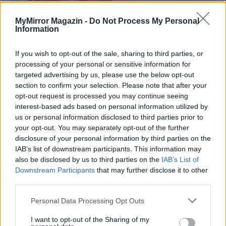
MyMirror Magazin -
Do Not Process My Personal
Information
If you wish to opt-out of the sale, sharing to third parties, or
processing of your personal or sensitive information for
targeted advertising by us, please use the below opt-out
section to confirm your selection. Please note that after your
opt-out request is processed you may continue seeing
interest-based ads based on personal information utilized by
us or personal information disclosed to third parties prior to
your opt-out. You may separately opt-out of the further
disclosure of your personal information by third parties on the
IAB’s list of downstream participants. This information may
also be disclosed by us to third parties on the
IAB’s List of
Downstream Participants
that may further disclose it to other
third parties.
Imre Hilda
Personal Data Processing Opt Outs
Oktatás és nevelés területén dolgozom, de minden
I want to opt-out of the Sharing of my
szabadidőmben írok. Szeretek belesni a hétköznapok függönye