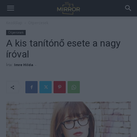
Kezdőlap
Ötpercesek
Ötpercesek
A kis tanítónő esete a nagy
íróval
Írta:
Imre Hilda
-