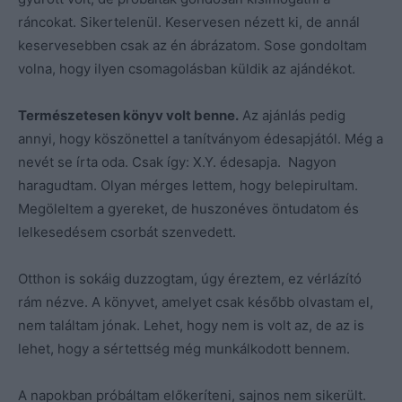
ráncokat. Sikertelenül. Keservesen nézett ki, de annál
keservesebben csak az én ábrázatom. Sose gondoltam
volna, hogy ilyen csomagolásban küldik az ajándékot.
Természetesen könyv volt benne.
Az ajánlás pedig
annyi, hogy köszönettel a tanítványom édesapjától. Még a
nevét se írta oda. Csak így: X.Y. édesapja. Nagyon
haragudtam. Olyan mérges lettem, hogy belepirultam.
Megöleltem a gyereket, de huszonéves öntudatom és
lelkesedésem csorbát szenvedett.
Otthon is sokáig duzzogtam, úgy éreztem, ez vérlázító
rám nézve. A könyvet, amelyet csak később olvastam el,
nem találtam jónak. Lehet, hogy nem is volt az, de az is
lehet, hogy a sértettség még munkálkodott bennem.
A napokban próbáltam előkeríteni, sajnos nem sikerült.