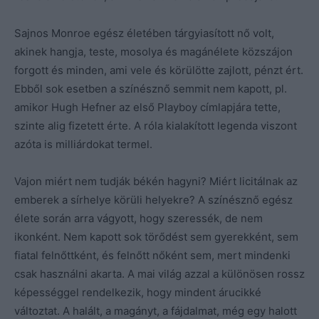
Sajnos Monroe egész életében tárgyiasított nő volt,
akinek hangja, teste, mosolya és magánélete közszájon
forgott és minden, ami vele és körülötte zajlott, pénzt ért.
Ebből sok esetben a színésznő semmit nem kapott, pl.
amikor Hugh Hefner az első Playboy címlapjára tette,
szinte alig fizetett érte. A róla kialakított legenda viszont
azóta is milliárdokat termel.
Vajon miért nem tudják békén hagyni? Miért licitálnak az
emberek a sírhelye körüli helyekre? A színésznő egész
élete során arra vágyott, hogy szeressék, de nem
ikonként. Nem kapott sok törődést sem gyerekként, sem
fiatal felnőttként, és felnőtt nőként sem, mert mindenki
csak használni akarta. A mai világ azzal a különösen rossz
képességgel rendelkezik, hogy mindent árucikké
változtat. A halált, a magányt, a fájdalmat, még egy halott