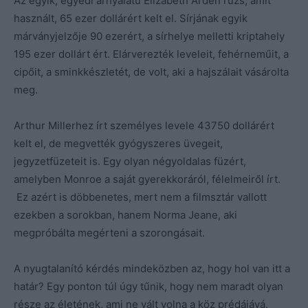
Az egyik, egyedi árnyalatú Elizabeth Arden rúzs, amit
használt, 65 ezer dollárért kelt el. Sírjának egyik
márványjelzője 90 ezerért, a sírhelye melletti kriptahely
195 ezer dollárt ért. Elárverezték leveleit, fehérneműit, a
cipőit, a sminkkészletét, de volt, aki a hajszálait vásárolta
meg.
Arthur Millerhez írt személyes levele 43750 dollárért
kelt el, de megvették gyógyszeres üvegeit,
jegyzetfüzeteit is. Egy olyan négyoldalas füzért,
amelyben Monroe a saját gyerekkoráról, félelmeiről írt.
Ez azért is döbbenetes, mert nem a filmsztár vallott
ezekben a sorokban, hanem Norma Jeane, aki
megpróbálta megérteni a szorongásait.
A nyugtalanító kérdés mindeközben az, hogy hol van itt a
határ? Egy ponton túl úgy tűnik, hogy nem maradt olyan
része az életének, ami ne vált volna a köz prédájává.