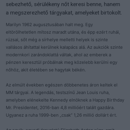
sebezhető, sérülékeny nőt keresi benne, hanem
a megszerezhető tárgyakat, amelyeket birtokolt.
Marilyn 1962 augusztusában halt meg. Egy
eltörölhetetlen mítosz maradt utána, és épp ezért ruhái,
rúzsai, sőt még a sírhelye melletti helyek is szinte
vallásos áhítattal kerülnek kalapács alá. Az aukciók szinte
modernkori zarándoklattá váltak, ahol az emberek a
pénzen keresztül próbálnak meg közelebb kerülni egy
nőhöz, akit életében se hagytak békén.
Az elmúlt években egészen döbbenetes áron keltek el
MM tárgyai. A legendás, testszínű Jean Louis ruha,
amelyben elénekelte Kennedy elnöknek a Happy Birthday
Mr. Presidentet, 2016-ban 4,8 millióért talált gazdára.
Ugyanez a ruha 1999-ben „csak” 1,26 millió dollárt ért.