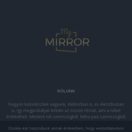
RÓLUNK
Nagyon különbözőek vagyunk, életkorban is, és életstílusban
is, így megpróbáljuk lefedni az összes témát, ami a nőket
érdekelheti. Mindent női szemszögből. Néha pasi szemszögből.
Néha komolyan, néha szórakozva. Olvass minket, ha egy kis
Cookie-kat használunk annak érdekében, hogy weboldalunkon
kikapcsolódásra vágysz!