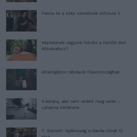
Panna és a szép szerelmek mítosza 3.
Képtelenek vagyunk felnőni a felnőtt élet
kihívásaihoz?
Altatógázos rablások Olaszországban
A kislány, akit nem védett meg senki –
Lyhanna története
T. Barnett: Gyilkosság a Garda-tónál 12.
rész