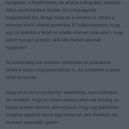
hangjukat, a felvételeiket, és azokat a tárgyakat, amelyek
titkos gondolataikat őrizték. Ez a legnagyobb
kegyetletsértés, ahogy maga az a verseny is, amely a
sírhelye körüli vitákat generálta. El tudjuk képzelni, hogy
egy nő kiásatta a férjét és eladta a helyet csak azért, hogy
pénzt nyerjen azoktól, akik MM mellett akarnak
nyugodni?
Az emberiség sok esetben rettenetes és szánalmas
tettekre képes még békeidőben is. Az említettek is ezek
közé tartoznak.
Hogy erről mi lenne Marilyn véleménye, nem tudhatjuk,
de reméljük, hogy jót nevet valahol, ahol már boldog, és
képes azokon derülni, akik elhiszik, hogy egy parfümös
üvegcse egyenlő lenne egy emberrel, akit életében oly
kevesen szerettek igazán.