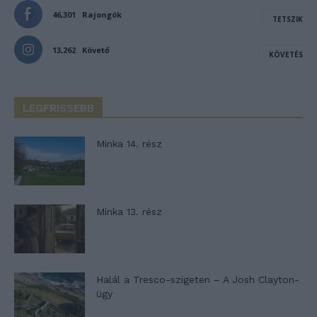
46,301
Rajongók
TETSZIK
13,262
Követő
KÖVETÉS
LEGFRISSEBB
Minka 14. rész
Minka 13. rész
Halál a Tresco-szigeten – A Josh Clayton-
ügy