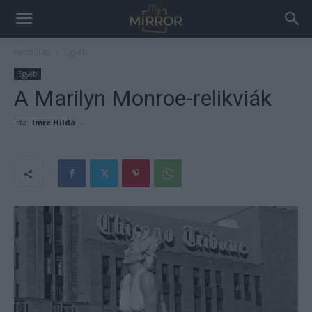
Kezdőlap
Egyéb
Egyéb
A Marilyn Monroe-relikviák
Írta:
Imre Hilda
-