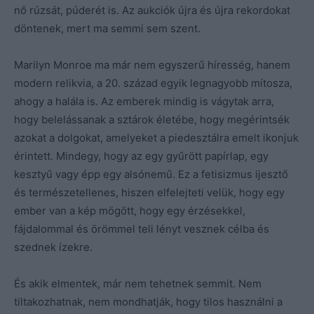
nő rúzsát, púderét is. Az aukciók újra és újra rekordokat
döntenek, mert ma semmi sem szent.
Marilyn Monroe ma már nem egyszerű híresség, hanem
modern relikvia, a 20. század egyik legnagyobb mítosza,
ahogy a halála is. Az emberek mindig is vágytak arra,
hogy belelássanak a sztárok életébe, hogy megérintsék
azokat a dolgokat, amelyeket a piedesztálra emelt ikonjuk
érintett. Mindegy, hogy az egy gyűrött papírlap, egy
kesztyű vagy épp egy alsónemű. Ez a fetisizmus ijesztő
és természetellenes, hiszen elfelejteti velük, hogy egy
ember van a kép mögött, hogy egy érzésekkel,
fájdalommal és örömmel teli lényt vesznek célba és
szednek ízekre.
És akik elmentek, már nem tehetnek semmit. Nem
tiltakozhatnak, nem mondhatják, hogy tilos használni a