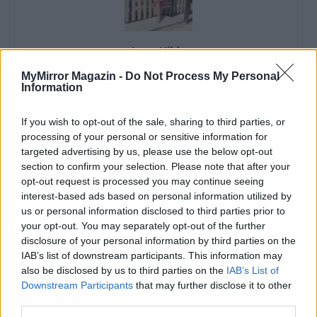
Imre Hilda
Oktatás és nevelés területén dolgozom, de minden
MyMirror Magazin -
Do Not Process My Personal
szabadidőmben írok. Szeretek belesni a hétköznapok függönye
Information
mögé és közben keresem az embert, a nőt a jól legyártott álarcok
mögött. Néha meséket is írok, de gyakrabban novellákat,
If you wish to opt-out of the sale, sharing to third parties, or
cikkeket és apró vicces történeteket.
processing of your personal or sensitive information for
targeted advertising by us, please use the below opt-out
section to confirm your selection. Please note that after your
opt-out request is processed you may continue seeing
KAPCSOLÓDÓ CIKKEK
TÖBB A SZERZŐTŐL
interest-based ads based on personal information utilized by
us or personal information disclosed to third parties prior to
your opt-out. You may separately opt-out of the further
Minka 14. rész
disclosure of your personal information by third parties on the
IAB’s list of downstream participants. This information may
also be disclosed by us to third parties on the
IAB’s List of
Downstream Participants
that may further disclose it to other
Minka 13. rész
third parties.