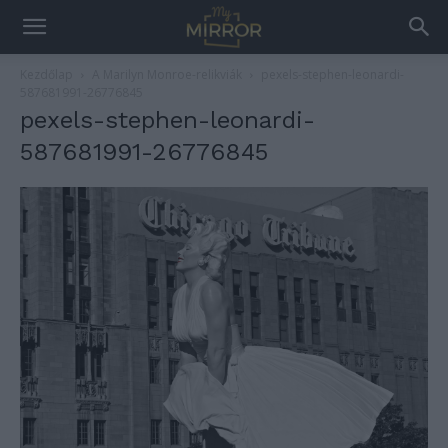
Kezdőlap
A Marilyn Monroe-relikviák
pexels-stephen-leonardi-
587681991-26776845
pexels-stephen-leonardi-
587681991-26776845