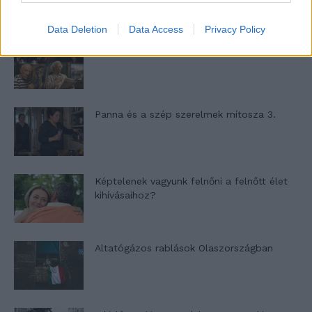
Data Deletion
Data Access
Privacy Policy
Nyár, nevetés, anekdoták
Panna és a szép szerelmek mítosza 3.
Képtelenek vagyunk felnőni a felnőtt élet
kihívásaihoz?
Altatógázos rablások Olaszországban