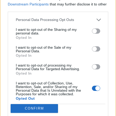
Downstream Participants
that may further disclose it to other
Pedig szóltam… – Miért nem hiszünk a
third parties.
nőknek, amikor segítséget kérnek?
Personal Data Processing Opt Outs
I want to opt-out of the Sharing of my
personal data.
A legidegesítőbb kifejezések laza
Opted In
gyűjteménye
I want to opt-out of the Sale of my
Personal Data.
Opted In
Elyna Robbs: Adéle és az örökölt árnyak
13. rész
I want to opt-out of processing my
Personal Data for Targeted Advertising.
Opted In
I want to opt-out of Collection, Use,
Woody Allen megosztó zsenialitása
Retention, Sale, and/or Sharing of my
Personal Data that Is Unrelated with the
Purposes for which it was collected.
Opted Out
CONFIRM
A világ legismertebb ruhái