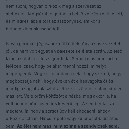
nem tudni, hogyan birkózik meg a szervezet az
átéltekkel. Megsérült a gerinc, a belső vérzés keletkezett,
és mindkét lába eltört az asszonynak, amikor a
betonoszlopnak csapódott.
István gerincét jégcsapok döfködték. Anyja sose vezetett
jól, de nem volt egyetlen balesete se élete során. Az első
talán az utolsó is lesz, gondolta. Semmi más nem járt a
fejében, csak, hogy be akar menni hozzá, mihelyt
megengedik. Meg kell mondania neki, hogy szereti, hogy
megbocsátja neki, hogy éveken át elhanyagolta őt és
mindig az apját választotta. Rozika születése után minden
más lett. Vele öröm költözött a házba, még akkor is, ha
volt benne némi csendes keserűség. Az ember lassan
megtanulja, hogy a sorsot úgy kell elfogadni, ahogy
érkezik a tálcán. Nincs repeta vagy különösebb díszítés
sem.
Az élet nem más, mint szimpla szendvicsek sora,