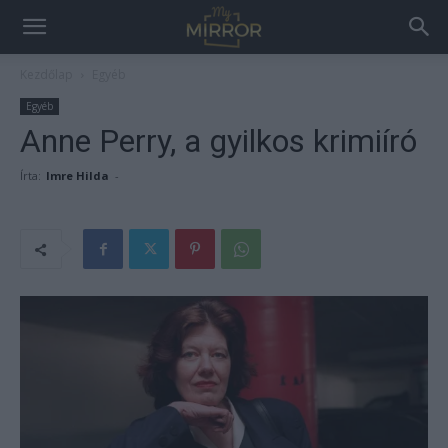
Kezdőlap
Egyéb
Egyéb
Anne Perry, a gyilkos krimiíró
Írta:
Imre Hilda
-