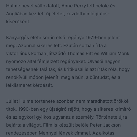
Hulme nevet változtatott, Anne Perry lett belőle és
Angliában kezdett új életet, kezdetben légiutas-
kísérőként.
Kanyargós élete során első regénye 1979-ben jelent
meg. Azonnal sikeres lett. Ezután sorban írta a
viktoriánus korban játszódó Thomas Pitt és William Monk
nyomozó által fémjelzett regényeket. Olvasói nagyon
tehetségesnek találtak, és kritikusai is azt írták róla, hogy
rendkívüli módon jeleníti meg a bűn, a bűntudat, és a
lelkiismeret kérdését.
Juliet Hulme története azonban nem maradhatott örökké
titok. 1990-ben egy újságíró rájött, hogy a sikeres krimiíró
és az egykori gyilkos ugyanaz a személy. Története újra
bejárta a világot. Film is készült belőle Peter Jackson
rendezésében Mennyei lények címmel. Az alkotás