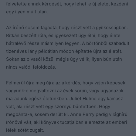
felvetette annak kérdését, hogy lehet-e új életet kezdeni
egy ilyen múlt után.
Az írónő sosem tagadta, hogy részt vett a gyilkosságban.
Ritkán beszélt róla, és igyekezett úgy élni, hogy élete
hátralévő része másmilyen legyen. A börtönből szabadult
tizenéves lány példátlan módon építette újra az életét.
Sokan az olvasói közül mégis úgy vélik, ilyen bűn után
nincs valódi feloldozás.
Felmerül újra meg újra az a kérdés, hogy vajon képesek
vagyunk-e megváltozni az évek során, vagy ugyanazok
maradunk egész életünkben. Juliet Hulme egy kamasz
volt, aki részt vett egy szörnyű bűntettben. Hogy
megbánta-e, sosem derült ki. Anne Perry pedig világhírű
írónővé vált, aki könyvek tucatjaiban elemezte az emberi
lélek sötét zugait.