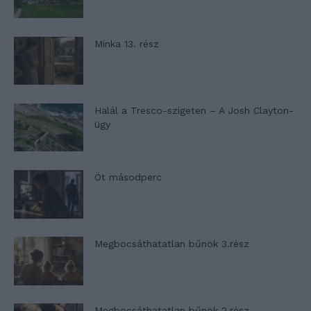
Minka 13. rész
Halál a Tresco-szigeten – A Josh Clayton-
ügy
Öt másodperc
Megbocsáthatatlan bűnök 3.rész
Megbocsáthatatlan bűnök 2.rész