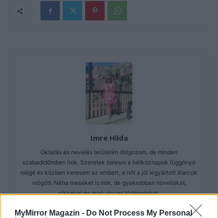
Imre Hilda
Oktatás és nevelés területén dolgozom, de minden
szabadidőmben írok. Szeretek belesni a hétköznapok függönye
mögé és közben keresem az embert, a nőt a jól legyártott álarcok
mögött. Néha meséket is írok, de gyakrabban novellákat,
cikkeket és apró vicces történeteket.
MyMirror Magazin -
Do Not Process My Personal