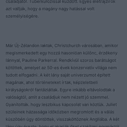
családjától. Tuberkulózissal küzdött. Egyes életrajzírók
azt vallják, hogy a magány nagy hatással volt
személyiségére.
Már Új-Zélandon laktak, Christchurch városában, amikor
megismerkedett egy hozzá hasonlóan különc, érzékeny
lánnyal, Pauline Parkerral. Rendkívül szoros barátságot
kötöttek, amelyet az 50-es évek konzervatív világa nem
tudott elfogadni. A két lány saját univerzumot épített
magának, ahol történeteket írtak, képzeletbeli
királyságokról fantáziáltak. Egyre inkább eltávolodtak a
valóságtól, amit a családjuk nem nézett jó szemmel.
Gyanították. hogy leszbikus kapcsolat van köztük. Juliet
szüleinek házassága időközben megromlott és a válás
küszöbén úgy döntöttek, visszaköltöznek Angliába. A két
lány úgy érezte, hogy el akarják őket szakítani egymástól.