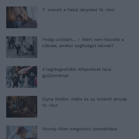
T. szereti a fiatal lányokat 14. rész
Pedig szóltam… – Miért nem hiszünk a
nőknek, amikor segítséget kérnek?
A legidegesítőbb kifejezések laza
gyűjteménye
Elyna Robbs: Adéle és az örökölt árnyak
13. rész
Woody Allen megosztó zsenialitása