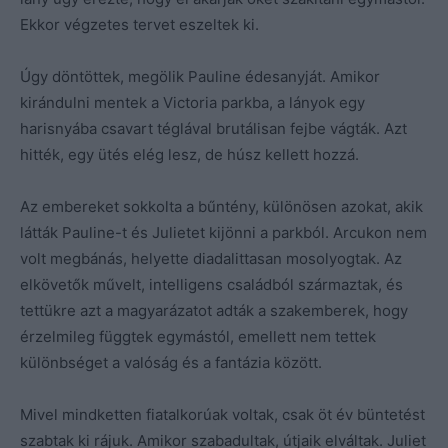
Ekkor végzetes tervet eszeltek ki.
Úgy döntöttek, megölik Pauline édesanyját. Amikor
kirándulni mentek a Victoria parkba, a lányok egy
harisnyába csavart téglával brutálisan fejbe vágták. Azt
hitték, egy ütés elég lesz, de húsz kellett hozzá.
Az embereket sokkolta a bűntény, különösen azokat, akik
látták Pauline-t és Julietet kijönni a parkból. Arcukon nem
volt megbánás, helyette diadalittasan mosolyogtak. Az
elkövetők művelt, intelligens családból származtak, és
tettükre azt a magyarázatot adták a szakemberek, hogy
érzelmileg függtek egymástól, emellett nem tettek
különbséget a valóság és a fantázia között.
Mivel mindketten fiatalkorúak voltak, csak öt év büntetést
szabtak ki rájuk. Amikor szabadultak, útjaik elváltak. Juliet