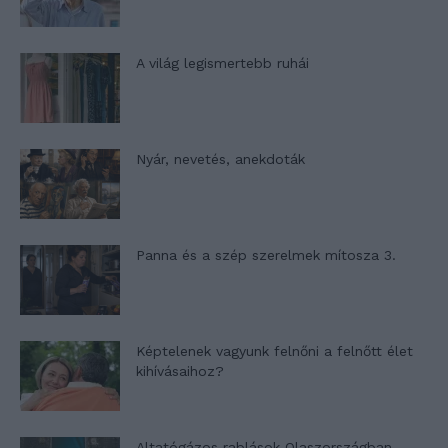
A világ legismertebb ruhái
Nyár, nevetés, anekdoták
Panna és a szép szerelmek mítosza 3.
Képtelenek vagyunk felnőni a felnőtt élet
kihívásaihoz?
Altatógázos rablások Olaszországban