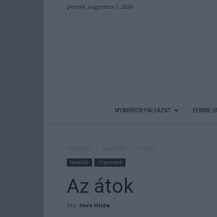
péntek, augusztus 7, 2026
MYMIRROR PÁLYÁZAT
FEMME F
Kezdőlap
Novellák
Az átok
Novellák
Ötpercesek
Az átok
Írta:
Imre Hilda
-