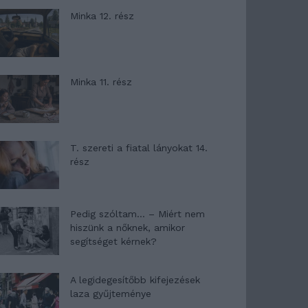
Minka 12. rész
Minka 11. rész
T. szereti a fiatal lányokat 14.
rész
Pedig szóltam… – Miért nem
hiszünk a nőknek, amikor
segítséget kérnek?
A legidegesítőbb kifejezések
laza gyűjteménye