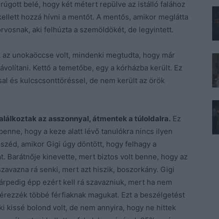
 rúgott belé, hogy két métert repülve az istálló falához
kellett hozzá hívni a mentőt. A mentős, amikor meglátta
orvosnak, aki felhúzta a szemöldökét, de legyintett.
k az unokaöccse volt, mindenki megtudta, hogy már
távolítani. Kettő a temetőbe, egy a kórházba került. Ez
l és kulcscsonttöréssel, de nem került az örök
a találkoztak az asszonnyal, átmentek a túloldalra.
Ez
 benne, hogy a keze alatt lévő tanulókra nincs ilyen
eszéd, amikor Gigi úgy döntött, hogy felhagy a
t. Barátnője kinevette, mert biztos volt benne, hogy az
avazna rá senki, mert azt hiszik, boszorkány. Gigi
rpedig épp ezért kell rá szavazniuk, mert ha nem
ne érezzék többé férfiaknak magukat. Ezt a beszélgetést
aki kissé bolond volt, de nem annyira, hogy ne hittek