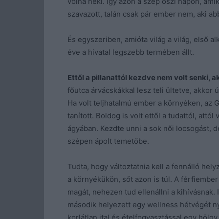
volna neki. Így azon a szép őszi napon, amik
szavazott, talán csak pár ember nem, aki 
És egyszeriben, amióta világ a világ, első a
éve a hivatal legszebb termében állt.
Ettől a pillanattól kezdve nem volt senki, ak
főutca árvácskákkal lesz teli ültetve, akkor 
Ha volt teljhatalmú ember a környéken, az Gi
tanított. Boldog is volt ettől a tudattól, att
ágyában. Kezdte unni a sok női locsogást, d
szépen ápolt temetőbe.
Tudta, hogy változtatnia kell a fennálló hel
a környékükön, sőt azon is túl. A férfiember
magát, nehezen tud ellenállni a kihívásnak
második helyezett egy wellness hétvégét ny
korlátlan ital és ételfogyasztással egy hölg