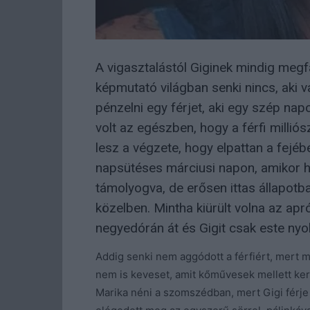
A vigasztalástól Giginek mindig megf
képmutató világban senki nincs, aki v
pénzelni egy férjet, aki egy szép nap
volt az egészben, hogy a férfi millió
lesz a végzete, hogy elpattan a fejéb
napsütéses márciusi napon, amikor h
támolyogva, de erősen ittas állapotb
közelben. Mintha kiürült volna az apró
negyedórán át és Gigit csak este nyol
Addig senki nem aggódott a férfiért, mert m
nem is keveset, amit kőművesek mellett kere
Marika néni a szomszédban, mert Gigi férje a