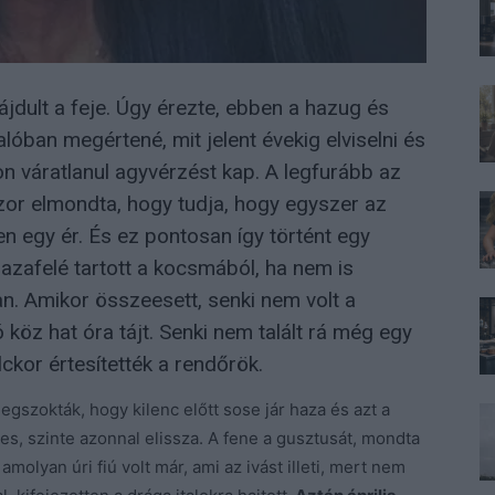
ájdult a feje. Úgy érezte, ebben a hazug és
alóban megértené, mit jelent évekig elviselni és
on váratlanul agyvérzést kap. A legfurább az
szor elmondta, hogy tudja, hogy egyszer az
en egy ér. És ez pontosan így történt egy
azafelé tartott a kocsmából, ha nem is
an. Amikor összeesett, senki nem volt a
 köz hat óra tájt. Senki nem talált rá még egy
ckor értesítették a rendőrök.
egszokták, hogy kilenc előtt sose jár haza és azt a
s, szinte azonnal elissza. A fene a gusztusát, mondta
molyan úri fiú volt már, ami az ivást illeti, mert nem