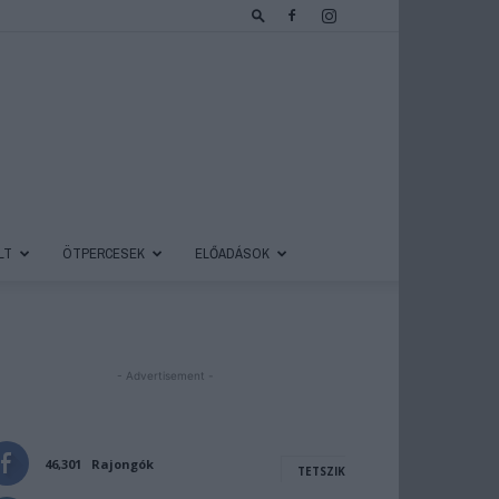
LT
ÖTPERCESEK
ELŐADÁSOK
- Advertisement -
46,301
Rajongók
TETSZIK