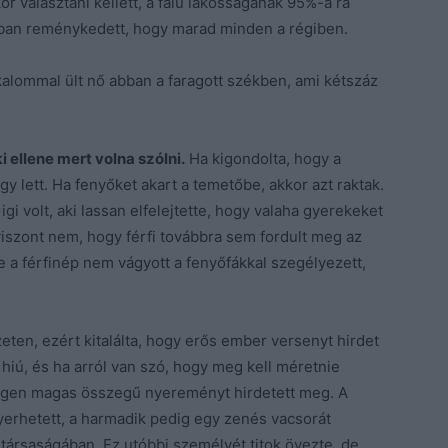
or választani kellett, a falu lakosságának 95%-a rá
abban reménykedett, hogy marad minden a régiben.
lkalommal ült nő abban a faragott székben, ami kétszáz
i ellene mert volna szólni.
Ha kigondolta, hogy a
úgy lett. Ha fenyőket akart a temetőbe, akkor azt raktak.
gi volt, aki lassan elfelejtette, hogy valaha gyerekeket
ól viszont nem, hogy férfi továbbra sem fordult meg az
e a férfinép nem vágyott a fenyőfákkal szegélyezett,
yzeten, ezért kitalálta, hogy erős ember versenyt hirdet
 hiú, és ha arról van szó, hogy meg kell méretnie
. Igen magas összegű nyereményt hirdetett meg. A
erhetett, a harmadik pedig egy zenés vacsorát
y társaságában. Ez utóbbi személyét titok övezte, de