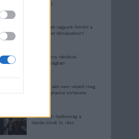
mítosza 3.
Képtelenek vagyunk felnőni a
felnőtt élet kihívásaihoz?
Altatógázos rablások
Olaszországban
A kislány, akit nem védett meg
senki – Lyhanna története
T. Barnett: Gyilkosság a
Garda-tónál 12. rész