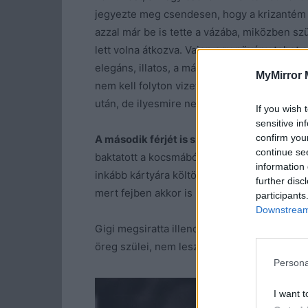
jegyezte meg csendesen, hogy a krizantém te
azzal már be is tette a vázába, miközben szü
lett volna átkozva. Vajon egy növény tehet
elegáns, illatos, a másik semmitmondó és he
MyMirror 
nem kell folyton vizet cserélni alatta. Az vi
után, de ilyesmire nem adnak faluhelyen.
If you wish 
sensitive in
confirm you
A második férjét is szerencsétlen módon ve
continue se
baktatott a kocsmából. Az is szerette a koc
information 
inkább kártyára költötte. Nem is volt részeg
further disc
mert fejben akkor is kártyázott, ahogy mindi
participants
Downstream 
Gigi megsiratta illendően, de nem halt bele 
öreg szülei, nem lesz magányos.
Persona
A
I want t
ö