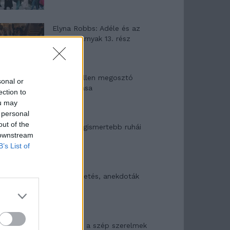
Elyna Robbs: Adéle és az
örökölt árnyak 13. rész
Woody Allen megosztó
sonal or
zsenialitása
ection to
ou may
 personal
out of the
A világ legismertebb ruhái
 downstream
B’s List of
Nyár, nevetés, anekdoták
Panna és a szép szerelmek