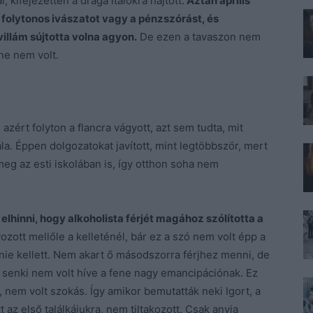
 kifejezetten a drága italokra hajtott.
Aztán április
 folytonos ivászatot vagy a pénzszórást, és
 villám sújtotta volna agyon.
De ezen a tavaszon nem
ne nem volt.
 azért folyton a flancra vágyott, azt sem tudta, mit
a. Éppen dolgozatokat javított, mint legtöbbször, mert
meg az esti iskolában is, így otthon soha nem
 elhinni, hogy alkoholista férjét magához szólította a
ozott mellőle a kelleténél, bár ez a szó nem volt épp a
nie kellett. Nem akart ő másodszorra férjhez menni, de
 senki nem volt híve a fene nagy emancipációnak. Ez
 nem volt szokás. Így amikor bemutatták neki Igort, a
az első találkájukra, nem tiltakozott. Csak anyja