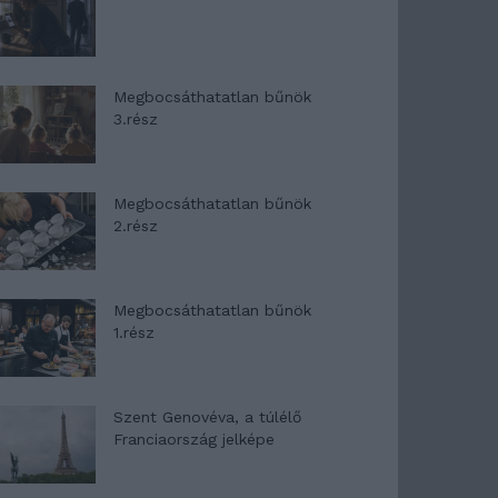
Megbocsáthatatlan bűnök
3.rész
Megbocsáthatatlan bűnök
2.rész
Megbocsáthatatlan bűnök
1.rész
Szent Genovéva, a túlélő
Franciaország jelképe