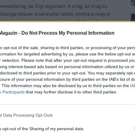
metővirág, de Gigi legyintett. A virág, az virág és
lőanyja kétszer is keresztet vetett, mintha a virág el
 arról, hogy minek nevezik az emberek? Az egyik
rvatag, A krizantém legalább sokáig bírja az asztalon,
Magazin -
Do Not Process My Personal Information
szont igaz, hogy a váza rothadás szagú lesz egy idő
to opt-out of the sale, sharing to third parties, or processing of your per
formation for targeted advertising by us, please use the below opt-out s
r selection. Please note that after your opt-out request is processed y
szítette el.
Elütötte egy motoros, amikor hazafelé
eing interest-based ads based on personal information utilized by us or
sma izét, bűzét, de csak úgy módjával, mert ő a pénzt
disclosed to third parties prior to your opt-out. You may separately opt-
, amikor a motoros elcsapta, csak épp figyelmetlen,
losure of your personal information by third parties on the IAB’s list of
g.
. This information may also be disclosed by us to third parties on the
IA
Participants
that may further disclose it to other third parties.
a bánatba. Tudta, hogy ott vannak neki a tanítványai,
l Data Processing Opt Outs
mikor másodszorra megözvegyült, az emberek
o opt-out of the Sharing of my personal data.
sszesúgtak a háta mögött, mert már kezdett gyanús