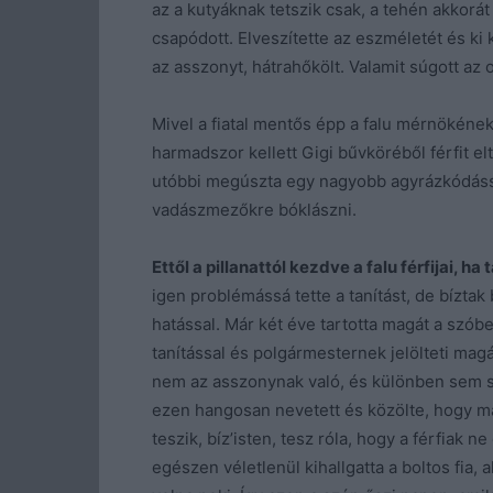
az a kutyáknak tetszik csak, a tehén akkorát
csapódott. Elveszítette az eszméletét és ki 
az asszonyt, hátrahőkölt. Valamit súgott az 
Mivel a fiatal mentős épp a falu mérnökéne
harmadszor kellett Gigi bűvköréből férfit el
utóbbi megúszta egy nagyobb agyrázkódássa
vadászmezőkre bóklászni.
Ettől a pillanattól kezdve a falu férfijai, h
igen problémássá tette a tanítást, de bíztak
hatással. Már két éve tartotta magát a szób
tanítással és polgármesternek jelölteti magá
nem az asszonynak való, és különben sem sz
ezen hangosan nevetett és közölte, hogy má
teszik, bíz’isten, tesz róla, hogy a férfiak 
egészen véletlenül kihallgatta a boltos fia, 