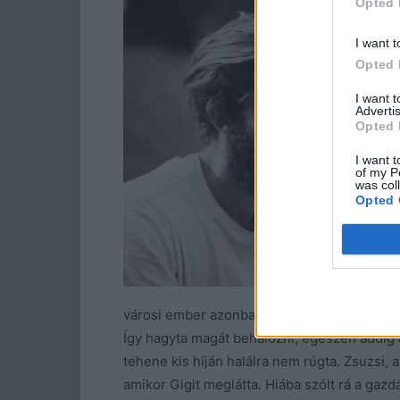
Opted 
l
k
I want t
a
Opted 
r
I want 
i
Advertis
Opted 
m
i
I want t
of my P
was col
D
Opted 
e
v
I
s
városi ember azonban nem ismerte őt és ke
Így hagyta magát behálózni, egészen addig a
tehene kis híján halálra nem rúgta. Zsuzsi, 
amikor Gigit meglátta. Hiába szólt rá a gaz