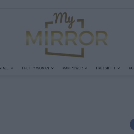
ATALE
PRETTY WOMAN
MAN POWER
FRUZSIFITT
KU
MyMirror
Magazin