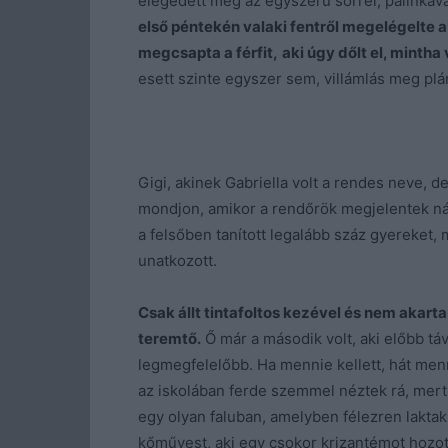
elégedett meg az egyszerű sörrel, pálinkával,
első péntekén valaki fentről megelégelte a
megcsapta a férfit,
aki úgy dőlt el, mintha
esett szinte egyszer sem, villámlás meg plá
Gigi, akinek Gabriella volt a rendes neve, de
mondjon, amikor a rendőrök megjelentek nál
a felsőben tanított legalább száz gyereket, 
unatkozott.
Csak állt tintafoltos kezével és nem akarta
teremtő.
Ő már a második volt, aki előbb táv
legmegfelelőbb. Ha mennie kellett, hát men
az iskolában ferde szemmel néztek rá, mert
egy olyan faluban, amelyben félezren laktak,
kőművest, aki egy csokor krizantémot hozott 