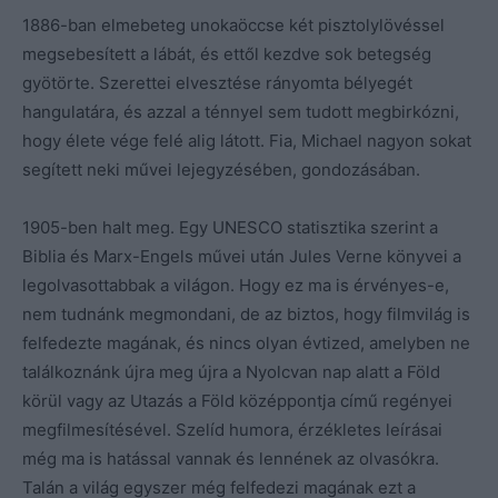
1886-ban elmebeteg unokaöccse két pisztolylövéssel
megsebesített a lábát, és ettől kezdve sok betegség
gyötörte. Szerettei elvesztése rányomta bélyegét
hangulatára, és azzal a ténnyel sem tudott megbirkózni,
hogy élete vége felé alig látott. Fia, Michael nagyon sokat
segített neki művei lejegyzésében, gondozásában.
1905-ben halt meg. Egy UNESCO statisztika szerint a
Biblia és Marx-Engels művei után Jules Verne könyvei a
legolvasottabbak a világon. Hogy ez ma is érvényes-e,
nem tudnánk megmondani, de az biztos, hogy filmvilág is
felfedezte magának, és nincs olyan évtized, amelyben ne
találkoznánk újra meg újra a Nyolcvan nap alatt a Föld
körül vagy az Utazás a Föld középpontja című regényei
megfilmesítésével. Szelíd humora, érzékletes leírásai
még ma is hatással vannak és lennének az olvasókra.
Talán a világ egyszer még felfedezi magának ezt a