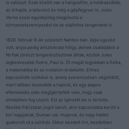
is valósult. Ezek között van a hangosfilm, a holdraszállás,
az űrhajók, a televízió és még a gépfegyver is. Jules
Verne ezzel egyidejűleg megjósolta a
környezetszennyezést és az olajfoltos tengereket is.
1828. február 8-án született Nantes-ban. Apja ügyvéd
volt, anyja pedig arisztokrata hölgy, akinek családjából a
férfiak jórészt tengerésztisztnek álltak, köztük Jules
legkedvesebb fivére, Paul is. Őt magát legjobban a fizika,
a matematika és az irodalom érdekelte. Ehhez
kapcsolódik szökése is, amely szerencsésen végződött,
mert időben leszedték a hajóról, és egy alapos
elfenekelés után megígértették vele, hogy csak
elméjében fog utazni. Ezt az ígéretét be is tartotta.
Később Párizsban jogot tanult, ahol kapcsolatba került a
kor nagyjaival, Dumas-val, Hugoval, és nagy hatást
gyakorolt rá a színház. Ekkor kezdett írni, kezdetben