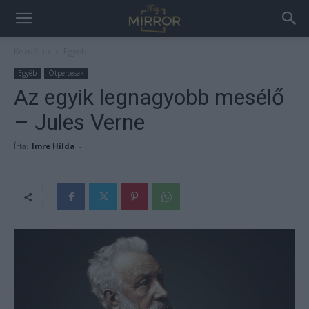
Kezdőlap
Egyéb
Egyéb
Ötpercesek
Az egyik legnagyobb mesélő
– Jules Verne
Írta:
Imre Hilda
-