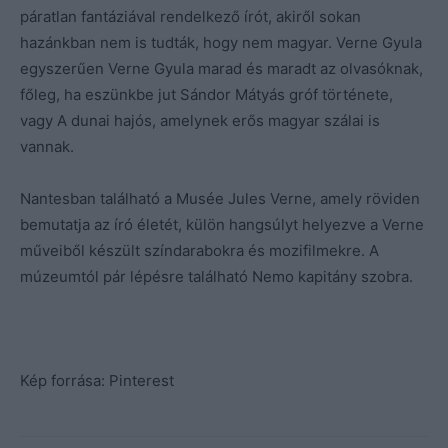
páratlan fantáziával rendelkező írót, akiről sokan
hazánkban nem is tudták, hogy nem magyar. Verne Gyula
egyszerűen Verne Gyula marad és maradt az olvasóknak,
főleg, ha eszünkbe jut Sándor Mátyás gróf története,
vagy A dunai hajós, amelynek erős magyar szálai is
vannak.
Nantesban található a Musée Jules Verne, amely röviden
bemutatja az író életét, külön hangsúlyt helyezve a Verne
műveiből készült színdarabokra és mozifilmekre. A
múzeumtól pár lépésre található Nemo kapitány szobra.
Kép forrása: Pinterest