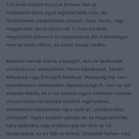
120 évvel ezelőtt hunyt el Amiens-ben az
irodalomtörténet egyik legismertebb írója, aki
történeteivel elkápráztatta olvasóit. Jules Verne, vagy
magyarosan Verne Gyula már 11 éves korában
megszökött otthonról és hajósinasnak állt. Kalandvágya
nem tarthatta otthon, de szülei annaál inkább.
Kevesen vannak szerte a bolygón, akik ne találkoztak
volna könyvei szereplőivel, Nemo kapitánnyal, Sándor
Mátyással vagy Sztrogoff Mihállyal. Manapság már nem
beszélhetünk mérhetetlen népszerűségéről, mert az idő
elhaladt felette, és a mai olvasók egyre ritkábban nyúlnak
vissza hosszú leírásokkal tarkított regényeihez,
amelyekben képzeletbeli tájra repíti az „utazásra kész
olvasókat”. Egyes kutatók utánajártak és megszámolták,
hány találmány vagy érdekes gép került ki az író
fantáziájából, és ez 108-ra tehető. Ötleteiből hetven meg