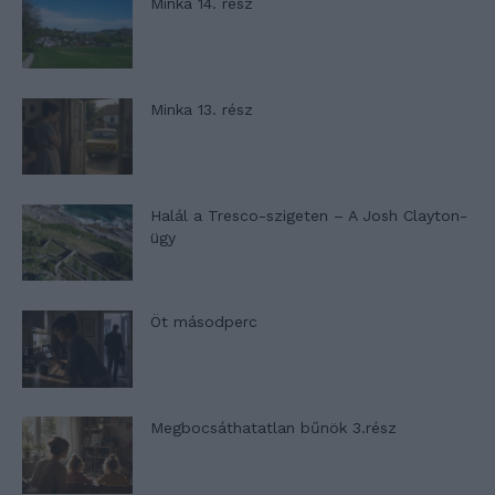
Minka 14. rész
Minka 13. rész
Halál a Tresco-szigeten – A Josh Clayton-
ügy
Öt másodperc
Megbocsáthatatlan bűnök 3.rész