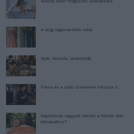
Woody Allen megosztó zsenialitása
A világ legismertebb ruhái
Nyár, nevetés, anekdoták
Panna és a szép szerelmek mítosza 3.
Képtelenek vagyunk felnőni a felnőtt élet
kihívásaihoz?