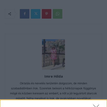
Imre Hilda
Oktatás és nevelés területén dolgozom, de minden
szabadidőmben írok. Szeretek belesni a hétköznapok függönye
mögé és közben keresem az embert, a nőt a jól legyártott álarcok
mögött. Néha meséket is írok, de gyakrabban novellákat,
cikkeket és apró vicces történeteket.