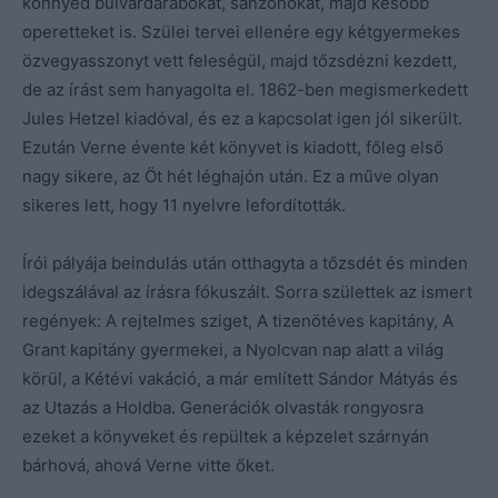
könnyed bulvárdarabokat, sanzonokat, majd később
operetteket is. Szülei tervei ellenére egy kétgyermekes
özvegyasszonyt vett feleségül, majd tőzsdézni kezdett,
de az írást sem hanyagolta el. 1862-ben megismerkedett
Jules Hetzel kiadóval, és ez a kapcsolat igen jól sikerült.
Ezután Verne évente két könyvet is kiadott, főleg első
nagy sikere, az Öt hét léghajón után. Ez a műve olyan
sikeres lett, hogy 11 nyelvre lefordították.
Írói pályája beindulás után otthagyta a tőzsdét és minden
idegszálával az írásra fókuszált. Sorra születtek az ismert
regények: A rejtelmes sziget, A tizenötéves kapitány, A
Grant kapitány gyermekei, a Nyolcvan nap alatt a világ
körül, a Kétévi vakáció, a már említett Sándor Mátyás és
az Utazás a Holdba. Generációk olvasták rongyosra
ezeket a könyveket és repültek a képzelet szárnyán
bárhová, ahová Verne vitte őket.