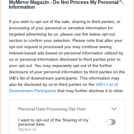
MyMirror Magazin -
Do Not Process My Personal
Information
If you wish to opt-out of the sale, sharing to third parties, or
KAPCSOLÓDÓ CIKKEK
TÖBB A SZERZŐTŐL
processing of your personal or sensitive information for
targeted advertising by us, please use the below opt-out
Minka 14. rész
section to confirm your selection. Please note that after your
opt-out request is processed you may continue seeing
interest-based ads based on personal information utilized by
us or personal information disclosed to third parties prior to
your opt-out. You may separately opt-out of the further
Minka 13. rész
disclosure of your personal information by third parties on the
IAB’s list of downstream participants. This information may
also be disclosed by us to third parties on the
IAB’s List of
Downstream Participants
that may further disclose it to other
Halál a Tresco-szigeten – A Josh
third parties.
Clayton-ügy
Personal Data Processing Opt Outs
I want to opt-out of the Sharing of my
personal data.
Opted In