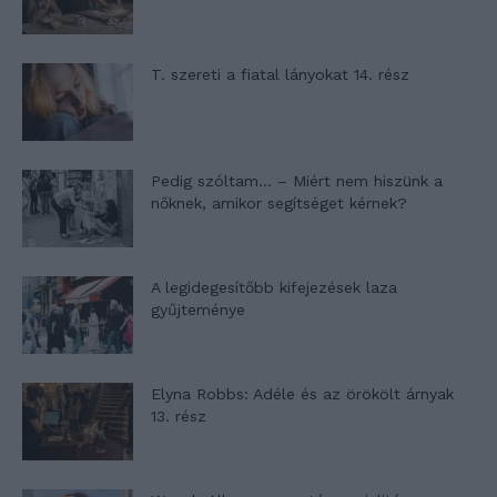
T. szereti a fiatal lányokat 14. rész
Pedig szóltam… – Miért nem hiszünk a
nőknek, amikor segítséget kérnek?
A legidegesítőbb kifejezések laza
gyűjteménye
Elyna Robbs: Adéle és az örökölt árnyak
13. rész