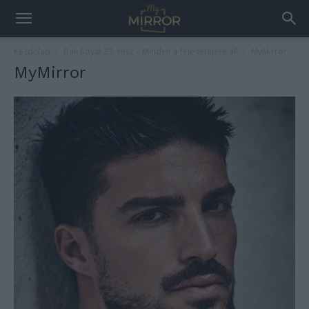
Kezdőlap
Bali Royal 23. rész – Minden a feje tetejére áll
MyMirror
MyMirror