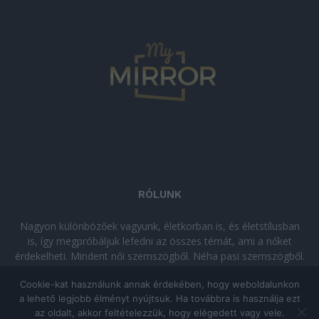
RÓLUNK
Nagyon különbözőek vagyunk, életkorban is, és életstílusban
is, így megpróbáljuk lefedni az összes témát, ami a nőket
érdekelheti. Mindent női szemszögből. Néha pasi szemszögből.
Néha komolyan, néha szórakozva. Olvass minket, ha egy kis
Cookie-kat használunk annak érdekében, hogy weboldalunkon
kikapcsolódásra vágysz!
a lehető legjobb élményt nyújtsuk. Ha továbbra is használja ezt
az oldalt, akkor feltételezzük, hogy elégedett vagy vele.