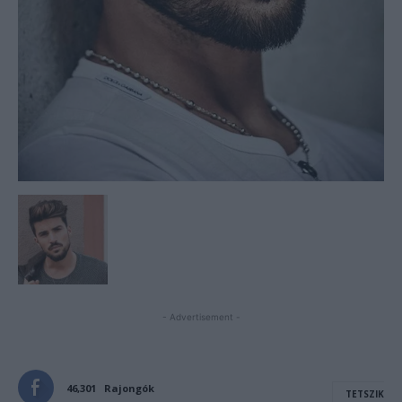
- Advertisement -
46,301
Rajongók
TETSZIK