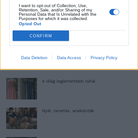
I want to opt-out of Collection, Use,
Retention, Sale, and/or Sharing of my
Personal Data that Is Unrelated with the
Purposes for which it was collected.
Elyna Robbs: Adéle és az örökölt árnyak
Opted Out
13. rész
CONFIRM
Woody Allen megosztó zsenialitása
Data Deletion
Data Access
Privacy Policy
A világ legismertebb ruhái
Nyár, nevetés, anekdoták