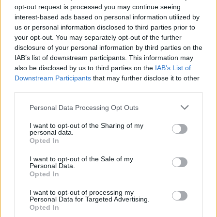
opt-out request is processed you may continue seeing
interest-based ads based on personal information utilized by
Minka 12. rész
us or personal information disclosed to third parties prior to
your opt-out. You may separately opt-out of the further
disclosure of your personal information by third parties on the
IAB’s list of downstream participants. This information may
Minka 11. rész
also be disclosed by us to third parties on the
IAB’s List of
Downstream Participants
that may further disclose it to other
third parties.
Personal Data Processing Opt Outs
T. szereti a fiatal lányokat 14. rész
I want to opt-out of the Sharing of my
personal data.
Opted In
Pedig szóltam… – Miért nem hiszünk a
I want to opt-out of the Sale of my
Personal Data.
nőknek, amikor segítséget kérnek?
Opted In
I want to opt-out of processing my
Personal Data for Targeted Advertising.
A legidegesítőbb kifejezések laza
Opted In
gyűjteménye