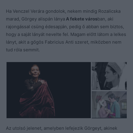
Ha Venczel Verára gondolok, nekem mindig Rozalicska
marad, Görgey alispán lánya
A fekete város
ban, aki
rajongással csüng édesapján, pedig ő abban sem biztos,
hogy a saját lányát nevelte fel. Magam előtt látom a lelkes
lányt, akit a gőgös Fabricius Anti szeret, miközben nem
tud róla semmit.
Az utolsó jelenet, amelyben lefejezik Görgeyt, akinek