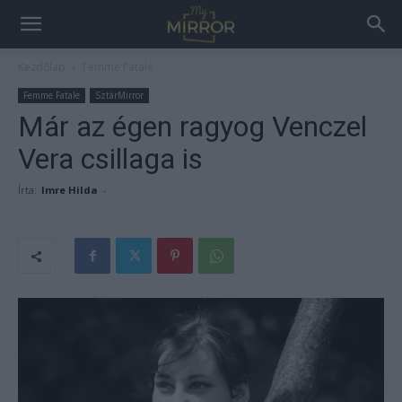
Kezdőlap
Femme Fatale
Femme Fatale
SztárMirror
Már az égen ragyog Venczel
Vera csillaga is
Írta:
Imre Hilda
-