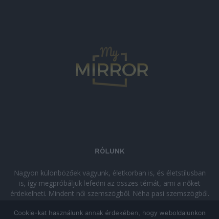
RÓLUNK
Nagyon különbözőek vagyunk, életkorban is, és életstílusban
is, így megpróbáljuk lefedni az összes témát, ami a nőket
érdekelheti. Mindent női szemszögből. Néha pasi szemszögből.
Néha komolyan, néha szórakozva. Olvass minket, ha egy kis
Cookie-kat használunk annak érdekében, hogy weboldalunkon
kikapcsolódásra vágysz!