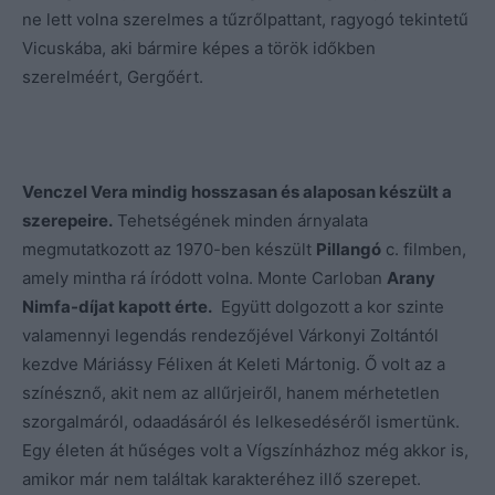
ne lett volna szerelmes a tűzrőlpattant, ragyogó tekintetű
Vicuskába, aki bármire képes a török időkben
szerelméért, Gergőért.
Venczel Vera mindig hosszasan és alaposan készült a
szerepeire.
Tehetségének minden árnyalata
megmutatkozott az 1970-ben készült
Pillangó
c. filmben,
amely mintha rá íródott volna. Monte Carloban
Arany
Nimfa-díjat kapott érte.
Együtt dolgozott a kor szinte
valamennyi legendás rendezőjével Várkonyi Zoltántól
kezdve Máriássy Félixen át Keleti Mártonig. Ő volt az a
színésznő, akit nem az allűrjeiről, hanem mérhetetlen
szorgalmáról, odaadásáról és lelkesedéséről ismertünk.
Egy életen át hűséges volt a Vígszínházhoz még akkor is,
amikor már nem találtak karakteréhez illő szerepet.