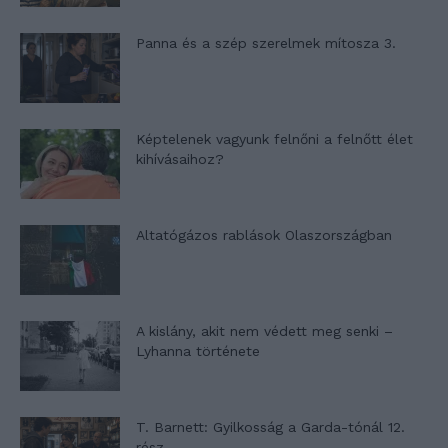
Panna és a szép szerelmek mítosza 3.
Képtelenek vagyunk felnőni a felnőtt élet
kihívásaihoz?
Altatógázos rablások Olaszországban
A kislány, akit nem védett meg senki –
Lyhanna története
T. Barnett: Gyilkosság a Garda-tónál 12.
rész