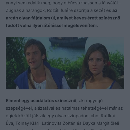
annyi sem adatik meg, hogy elbúcsúzhasson a lányától…
Zúgnak a harangok, Rozáli fülére szorítja a kezét és
az
arcán olyan fájdalom ül, amilyet kevés érett színésznő
tudott volna ilyen átéléssel megeleveníteni.
Elment egy csodálatos színésznő,
aki ragyogó
szépségével, alázatával és hatalmas tehetségével már az
égiek között játszik egy olyan színpadon, ahol Ruttkai
Éva, Tolnay Klári, Latinovits Zoltán és Dayka Margit öleli