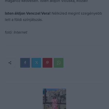
magához kedvesen. Isten áldjon Vicuska, Rozáli!
Isten áldjon Venczel Vera!
Nélküled megint szegényebb
lett a földi színjátszás.
fotó: Internet