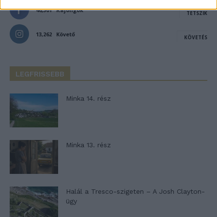
46,301
Rajongók
TETSZIK
13,262
Követő
KÖVETÉS
LEGFRISSEBB
Minka 14. rész
Minka 13. rész
Halál a Tresco-szigeten – A Josh Clayton-
ügy