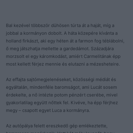
Bal kezével többször dühösen túrta át a haját, míg a
jobbal a kormányon dobolt. A háta közepére kívánta a
holland firkászt, aki egy héten át a farmon fog téblábolni,
ő meg játszhatja mellette a gardedámot. Századjára
morzsolt el egy káromkodást, amiért Carmelitának épp
most kellett férjez mennie és elutazni a mézesheteire.
Az effajta sajtómegjelenéseket, közösségi médiát és
egyáltalán, mindenféle baromságot, ami Lucát sosem
érdekelte, a nő intézte potom pénzért cserébe, mivel
gyakorlatilag együtt nőttek fel. Kivéve, ha épp férjhez
megy – csapott egyet Luca a kormányra.
Az autópálya felett ereszkedő gép emlékeztette,