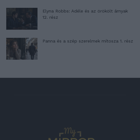
Elyna Robbs: Adéle és az örökölt árnyak
12. rész
Panna és a szép szerelmek mítosza 1. rész