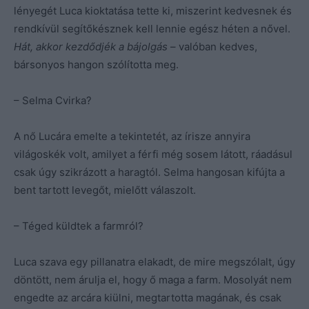
lényegét Luca kioktatása tette ki, miszerint kedvesnek és
rendkívül segítőkésznek kell lennie egész héten a nővel.
Hát, akkor kezdődjék a bájolgás
– valóban kedves,
bársonyos hangon szólította meg.
– Selma Cvirka?
A nő Lucára emelte a tekintetét, az írisze annyira
világoskék volt, amilyet a férfi még sosem látott, ráadásul
csak úgy szikrázott a haragtól. Selma hangosan kifújta a
bent tartott levegőt, mielőtt válaszolt.
– Téged küldtek a farmról?
Luca szava egy pillanatra elakadt, de mire megszólalt, úgy
döntött, nem árulja el, hogy ő maga a farm. Mosolyát nem
engedte az arcára kiülni, megtartotta magának, és csak