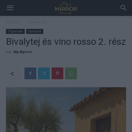
Kezdőlap
Ötpercesek
Ötpercesek
Sorozatok
Bivalytej és vino rosso 2. rész
Írta:
My Myirror
-