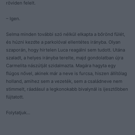
röviden felelt.
– Igen.
Selma minden további szó nélkül elkapta a bőrönd fülét,
és húzni kezdte a parkolóval ellentétes irányba. Olyan
szaporán, hogy hirtelen Luca reagálni sem tudott. Utána
szaladt, a helyes irányba terelte, majd gondolatban újra
Carmelita nászútját szidalmazta. Magára hagyta egy
flúgos nővel, akinek már a neve is furcsa, hiszen állítólag
holland, amihez sem a vezeték, sem a családneve nem
stimmelt, ráadásul a legkonokabb bivalynál is ijesztőbben
fújtatott.
Folytatjuk…