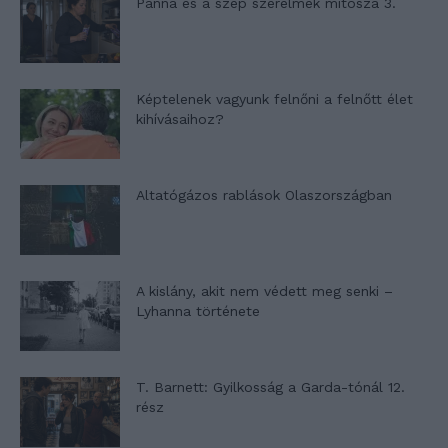
Panna és a szép szerelmek mítosza 3.
Képtelenek vagyunk felnőni a felnőtt élet
kihívásaihoz?
Altatógázos rablások Olaszországban
A kislány, akit nem védett meg senki –
Lyhanna története
T. Barnett: Gyilkosság a Garda-tónál 12.
rész