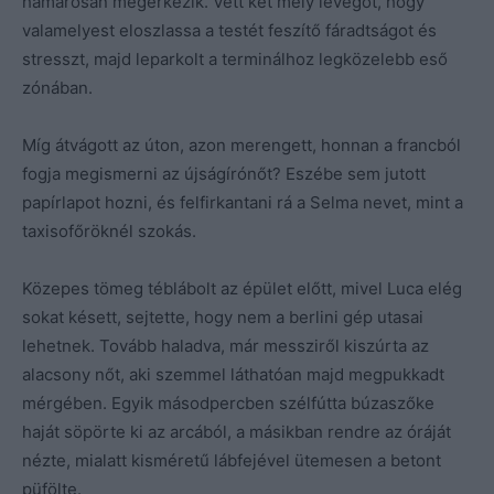
hamarosan megérkezik. Vett két mély levegőt, hogy
valamelyest eloszlassa a testét feszítő fáradtságot és
stresszt, majd leparkolt a terminálhoz legközelebb eső
zónában.
Míg átvágott az úton, azon merengett, honnan a francból
fogja megismerni az újságírónőt? Eszébe sem jutott
papírlapot hozni, és felfirkantani rá a Selma nevet, mint a
taxisofőröknél szokás.
Közepes tömeg téblábolt az épület előtt, mivel Luca elég
sokat késett, sejtette, hogy nem a berlini gép utasai
lehetnek. Tovább haladva, már messziről kiszúrta az
alacsony nőt, aki szemmel láthatóan majd megpukkadt
mérgében. Egyik másodpercben szélfútta búzaszőke
haját söpörte ki az arcából, a másikban rendre az óráját
nézte, mialatt kisméretű lábfejével ütemesen a betont
püfölte.