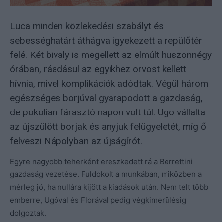
Luca minden közlekedési szabályt és
sebességhatárt áthágva igyekezett a repülőtér
felé. Két bivaly is megellett az elmúlt huszonnégy
órában, ráadásul az egyikhez orvost kellett
hívnia, mivel komplikációk adódtak. Végül három
egészséges borjúval gyarapodott a gazdaság,
de pokolian fárasztó napon volt túl. Ugo vállalta
az újszülött borjak és anyjuk felügyeletét, míg ő
felveszi Nápolyban az újságírót.
Egyre nagyobb teherként ereszkedett rá a Berrettini
gazdaság vezetése. Fuldokolt a munkában, miközben a
mérleg jó, ha nullára kijött a kiadások után. Nem telt több
emberre, Ugóval és Florával pedig végkimerülésig
dolgoztak.