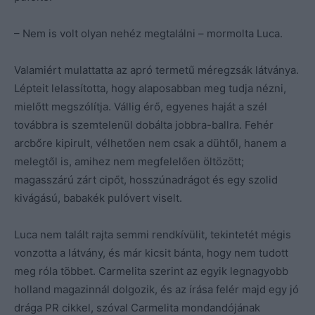
– Nem is volt olyan nehéz megtalálni – mormolta Luca.
Valamiért mulattatta az apró termetű méregzsák látványa.
Lépteit lelassította, hogy alaposabban meg tudja nézni,
mielőtt megszólítja. Vállig érő, egyenes haját a szél
továbbra is szemtelenül dobálta jobbra-ballra. Fehér
arcbőre kipirult, vélhetően nem csak a dühtől, hanem a
melegtől is, amihez nem megfelelően öltözött;
magasszárú zárt cipőt, hosszúnadrágot és egy szolid
kivágású, babakék pulóvert viselt.
Luca nem talált rajta semmi rendkívülit, tekintetét mégis
vonzotta a látvány, és már kicsit bánta, hogy nem tudott
meg róla többet. Carmelita szerint az egyik legnagyobb
holland magazinnál dolgozik, és az írása felér majd egy jó
drága PR cikkel, szóval Carmelita mondandójának