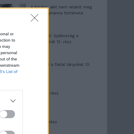
A kislány, akit nem védett meg
senki – Lyhanna története
sonal or
T. Barnett: Gyilkosság a
ection to
Garda-tónál 12. rész
ou may
 personal
out of the
T. szereti a fiatal lányokat 13.
 downstream
rész
B’s List of
Minka 10. rész
Minka 9. rész