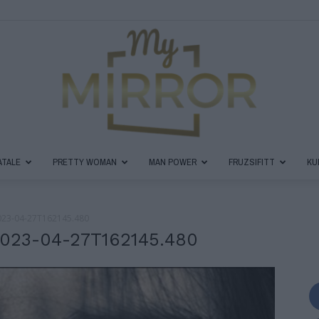
ATALE
PRETTY WOMAN
MAN POWER
FRUZSIFITT
KU
MyMirror
 2023-04-27T162145.480
 2023-04-27T162145.480
Magazin