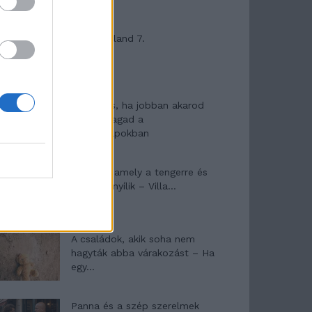
Máltai kaland 7.
10 tanács, ha jobban akarod
érezni magad a
hétköznapokban
Egy ház, amely a tengerre és
a fényre nyílik – Villa...
A családok, akik soha nem
hagyták abba várakozást – Ha
egy...
Panna és a szép szerelmek