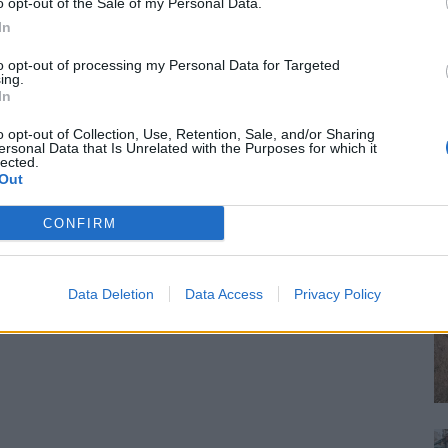
o opt-out of the Sale of my Personal Data.
In
to opt-out of processing my Personal Data for Targeted
ing.
In
o opt-out of Collection, Use, Retention, Sale, and/or Sharing
ersonal Data that Is Unrelated with the Purposes for which it
lected.
Out
CONFIRM
Data Deletion
Data Access
Privacy Policy