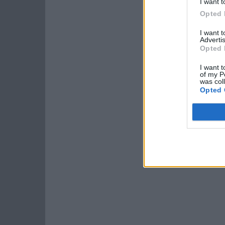
I want t
Opted 
I want 
Advertis
Opted 
I want t
of my P
was col
Opted 