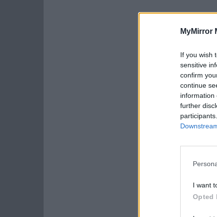
MyMirror 
If you wish 
sensitive in
confirm you
continue se
information 
further disc
participants
Downstream 
Persona
I want t
Opted 