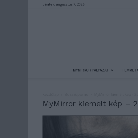
péntek, augusztus 7, 2026
MYMIRROR PÁLYÁZAT
FEMME F
Kezdőlap
Bosszúpornó
MyMirror kiemelt kép -
MyMirror kiemelt kép –