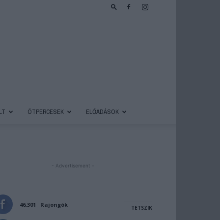
LT
ÖTPERCESEK
ELŐADÁSOK
- Advertisement -
46,301
Rajongók
TETSZIK