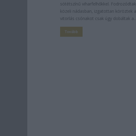
sötétszínű viharfelhőkkel. Fodrozódtak
közeli nádasban, izgatottan köröztek a
vitorlás csónakot csak úgy dobáltak a..
Tovább