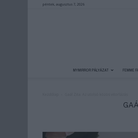
péntek, augusztus 7, 2026
MYMIRROR PÁLYÁZAT
FEMME F
Kezdőlap
Gaál Zita: Az utolsó közös vitorlázás
GAÁ