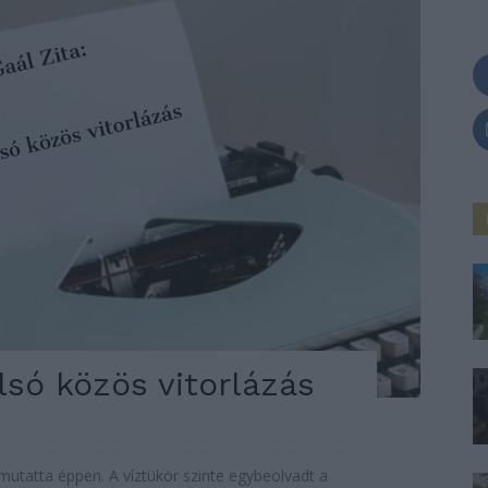
lsó közös vitorlázás
utatta éppen. A víztükör szinte egybeolvadt a