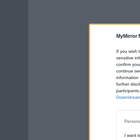
MyMirror 
If you wish 
sensitive in
confirm you
continue se
information 
further disc
participants
Downstream 
Persona
I want t