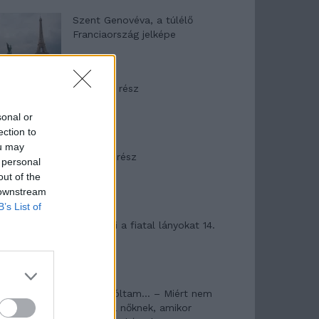
Szent Genovéva, a túlélő
Franciaország jelképe
Minka 12. rész
sonal or
ection to
ou may
Minka 11. rész
 personal
out of the
 downstream
B’s List of
T. szereti a fiatal lányokat 14.
rész
Pedig szóltam… – Miért nem
hiszünk a nőknek, amikor