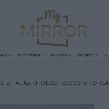
ATALE
PRETTY WOMAN
MAN POWER
FRUZSIFITT
KU
MyMirror
L ZITA: AZ UTOLSÓ KÖZÖS VITORL
Magazin