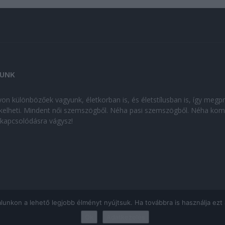
UNK
on különbözőek vagyunk, életkorban is, és életstílusban is, így megp
kelheti. Mindent női szemszögből. Néha pasi szemszögből. Néha kom
kikapcsolódásra vágysz!
kon a lehető legjobb élményt nyújtsuk. Ha továbbra is használja ezt az
Ok
Adatkezelés
ÁJÉKOZTATÓ
|
Impresszum