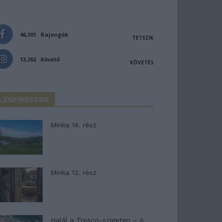
46,301
Rajongók
TETSZIK
13,262
Követő
KÖVETÉS
LEGFRISSEBB
Minka 14. rész
Minka 13. rész
Halál a Tresco-szigeten – A