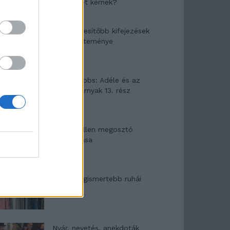
segítséget kérnek?
A legidegesítőbb kifejezések
laza gyűjteménye
Elyna Robbs: Adéle és az
örökölt árnyak 13. rész
Woody Allen megosztó
zsenialitása
A világ legismertebb ruhái
Nyár, nevetés, anekdoták