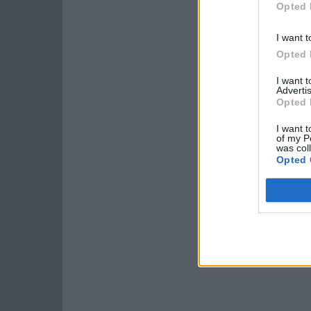
Opted 
I want t
Opted 
I want 
Advertis
Opted 
I want t
of my P
was col
Opted 