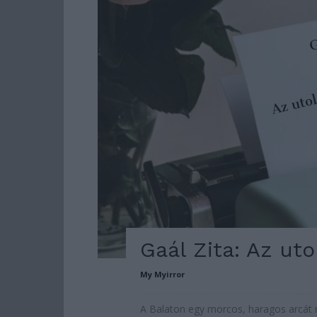
Gaál Zita: Az uto
My Myirror
A Balaton egy morcos, haragos arcát m