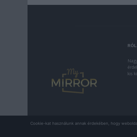
RÓL
Nagy
érde
kis 
Cookie-kat használunk annak érdekében, hogy weboldalun
© Copyright 2026 - mymirror.hu
ADATKEZELÉSI T