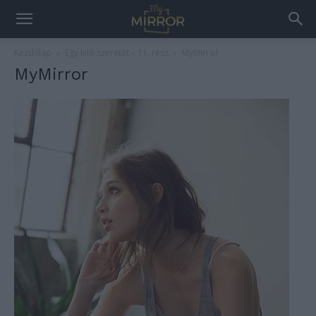
Kezdőlap
Egy kiló szeretet – 11. rész
MyMirror
MyMirror