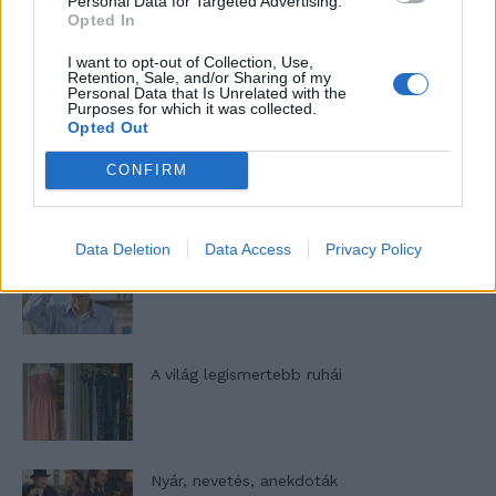
Personal Data for Targeted Advertising.
Opted In
A legidegesítőbb kifejezések laza
I want to opt-out of Collection, Use,
Retention, Sale, and/or Sharing of my
gyűjteménye
Personal Data that Is Unrelated with the
Purposes for which it was collected.
Opted Out
Elyna Robbs: Adéle és az örökölt árnyak
CONFIRM
13. rész
Data Deletion
Data Access
Privacy Policy
Woody Allen megosztó zsenialitása
A világ legismertebb ruhái
Nyár, nevetés, anekdoták