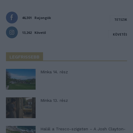
46,301
Rajongók
TETSZIK
13,262
Követő
KÖVETÉS
LEGFRISSEBB
Minka 14. rész
Minka 13. rész
Halál a Tresco-szigeten – A Josh Clayton-