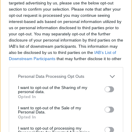
targeted advertising by us, please use the below opt-out
Szent Genovéva, a túlélő Franciaország
section to confirm your selection. Please note that after your
jelképe
opt-out request is processed you may continue seeing
interest-based ads based on personal information utilized by
us or personal information disclosed to third parties prior to
Minka 12. rész
your opt-out. You may separately opt-out of the further
disclosure of your personal information by third parties on the
IAB’s list of downstream participants. This information may
also be disclosed by us to third parties on the
IAB’s List of
Downstream Participants
that may further disclose it to other
Minka 11. rész
third parties.
Personal Data Processing Opt Outs
I want to opt-out of the Sharing of my
T. szereti a fiatal lányokat 14. rész
personal data.
Opted In
I want to opt-out of the Sale of my
Personal Data.
Opted In
Pedig szóltam… – Miért nem hiszünk a
nőknek, amikor segítséget kérnek?
I want to opt-out of processing my