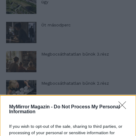
ügy
Öt másodperc
Megbocsáthatatlan bűnök 3.rész
Megbocsáthatatlan bűnök 2.rész
MyMirror Magazin -
Do Not Process My Personal
Information
Megbocsáthatatlan bűnök 1.rész
If you wish to opt-out of the sale, sharing to third parties, or
processing of your personal or sensitive information for