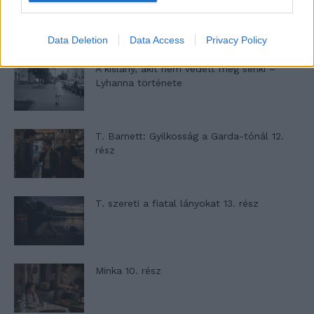
Altatógázos rablások Olaszországban
Data Deletion
Data Access
Privacy Policy
A kislány, akit nem védett meg senki –
Lyhanna története
T. Barnett: Gyilkosság a Garda-tónál 12.
rész
T. szereti a fiatal lányokat 13. rész
Minka 10. rész