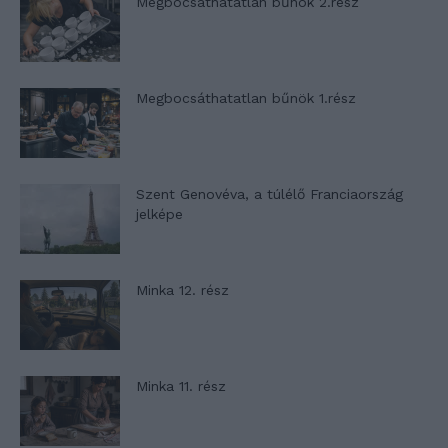
Megbocsáthatatlan bűnök 2.rész
Megbocsáthatatlan bűnök 1.rész
Szent Genovéva, a túlélő Franciaország
jelképe
Minka 12. rész
Minka 11. rész