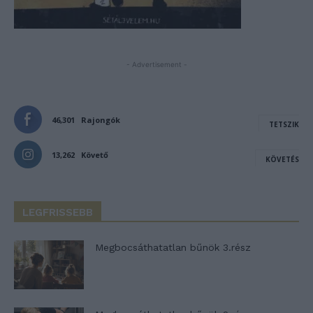
- Advertisement -
46,301
Rajongók
TETSZIK
13,262
Követő
KÖVETÉS
LEGFRISSEBB
Megbocsáthatatlan bűnök 3.rész