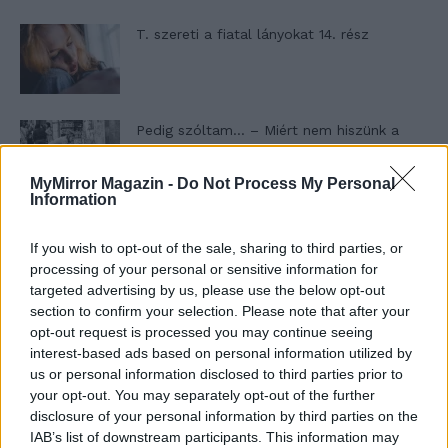
T. szereti a fiatal lányokat 14. rész
Pedig szóltam… – Miért nem hiszünk a
nőknek, amikor segítséget kérnek?
MyMirror Magazin -
Do Not Process My Personal
Information
A legidegesítőbb kifejezések laza
gyűjteménye
If you wish to opt-out of the sale, sharing to third parties, or
processing of your personal or sensitive information for
targeted advertising by us, please use the below opt-out
section to confirm your selection. Please note that after your
Elyna Robbs: Adéle és az örökölt árnyak
opt-out request is processed you may continue seeing
13. rész
interest-based ads based on personal information utilized by
us or personal information disclosed to third parties prior to
your opt-out. You may separately opt-out of the further
disclosure of your personal information by third parties on the
Woody Allen megosztó zsenialitása
IAB’s list of downstream participants. This information may