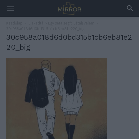
Kezdőlap
Elakadtál?- Egy séta segít..Sétálj velem
30c958a018d6d0bd315b1cb6eb81e220_big
30c958a018d6d0bd315b1cb6eb81e2
20_big