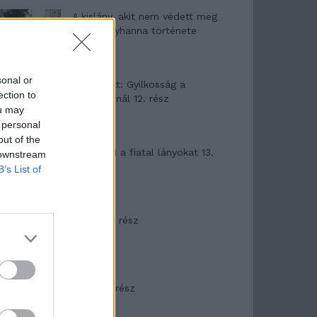
A kislány, akit nem védett meg
senki – Lyhanna története
sonal or
T. Barnett: Gyilkosság a
ection to
Garda-tónál 12. rész
ou may
 personal
out of the
T. szereti a fiatal lányokat 13.
 downstream
rész
B’s List of
Minka 10. rész
Minka 9. rész