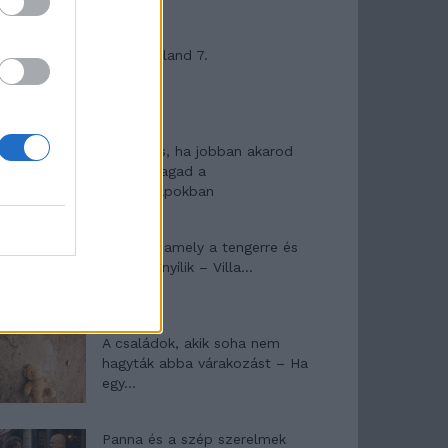
Máltai kaland 7.
10 tanács, ha jobban akarod
érezni magad a
hétköznapokban
Egy ház, amely a tengerre és
a fényre nyílik – Villa...
A családok, akik soha nem
hagyták abba várakozást – Ha
egy...
Panna és a szép szerelmek