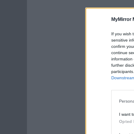
MyMirror 
If you wish 
sensitive in
confirm you
continue se
information 
further disc
participants
Downstream 
Persona
I want t
Opted 