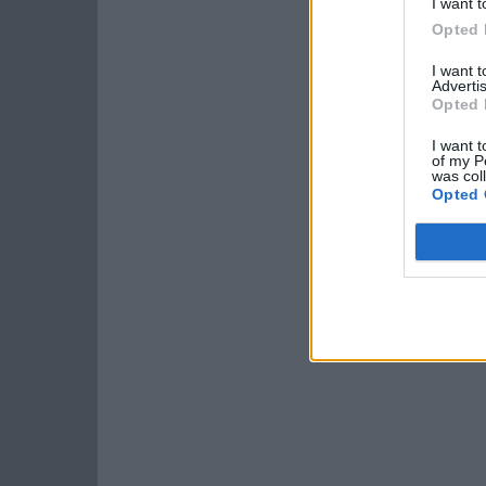
I want t
Opted 
I want 
Advertis
Opted 
I want t
of my P
was col
Opted 