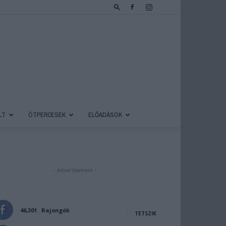
LT
ÖTPERCESEK
ELŐADÁSOK
- Advertisement -
46,301
Rajongók
TETSZIK