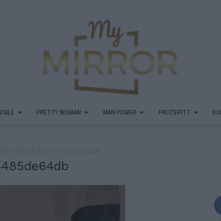
ATALE
PRETTY WOMAN
MAN POWER
FRUZSIFITT
KU
MyMirror
5f6e55f9bd9b8b7411174485de64db
4485de64db
Magazin