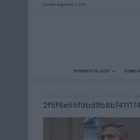
péntek, augusztus 7, 2026
MYMIRROR PÁLYÁZAT
FEMME F
Kezdőlap
George Clooney, a mindenkori Férfi
2f
2f5f6e55f9bd9b8b741117