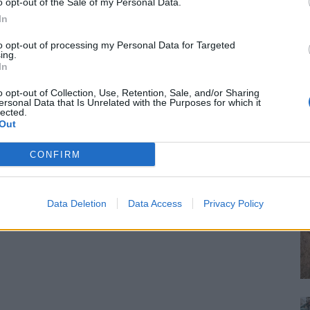
o opt-out of the Sale of my Personal Data.
In
to opt-out of processing my Personal Data for Targeted
ing.
In
o opt-out of Collection, Use, Retention, Sale, and/or Sharing
ersonal Data that Is Unrelated with the Purposes for which it
lected.
Out
CONFIRM
Data Deletion
Data Access
Privacy Policy