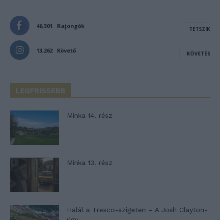
46,301
Rajongók
TETSZIK
13,262
Követő
KÖVETÉS
LEGFRISSEBB
Minka 14. rész
Minka 13. rész
Halál a Tresco-szigeten – A Josh Clayton-
ügy