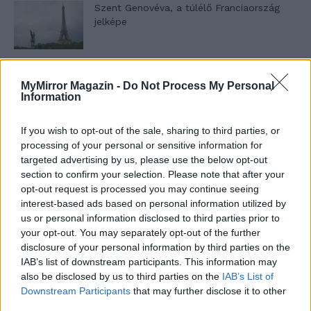
Szent Genovéva, a túlélő Franciaország
jelképe
Minka 12. rész
MyMirror Magazin -
Do Not Process My Personal
Information
If you wish to opt-out of the sale, sharing to third parties, or
Minka 11. rész
processing of your personal or sensitive information for
targeted advertising by us, please use the below opt-out
section to confirm your selection. Please note that after your
opt-out request is processed you may continue seeing
interest-based ads based on personal information utilized by
T. szereti a fiatal lányokat 14. rész
us or personal information disclosed to third parties prior to
your opt-out. You may separately opt-out of the further
disclosure of your personal information by third parties on the
IAB’s list of downstream participants. This information may
Pedig szóltam… – Miért nem hiszünk a
also be disclosed by us to third parties on the
IAB’s List of
nőknek, amikor segítséget kérnek?
Downstream Participants
that may further disclose it to other
third parties.