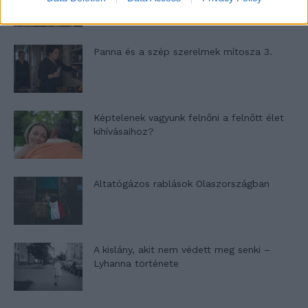
Panna és a szép szerelmek mítosza 3.
Képtelenek vagyunk felnőni a felnőtt élet
kihívásaihoz?
Altatógázos rablások Olaszországban
A kislány, akit nem védett meg senki –
Lyhanna története