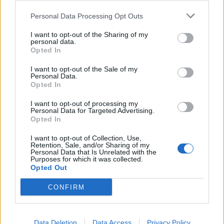
Personal Data Processing Opt Outs
A legidegesítőbb kifejezések laza
gyűjteménye
I want to opt-out of the Sharing of my
personal data.
Opted In
I want to opt-out of the Sale of my
Elyna Robbs: Adéle és az örökölt árnyak
Personal Data.
13. rész
Opted In
I want to opt-out of processing my
Personal Data for Targeted Advertising.
Woody Allen megosztó zsenialitása
Opted In
I want to opt-out of Collection, Use,
Retention, Sale, and/or Sharing of my
Personal Data that Is Unrelated with the
Purposes for which it was collected.
A világ legismertebb ruhái
Opted Out
CONFIRM
Nyár, nevetés, anekdoták
Data Deletion
Data Access
Privacy Policy