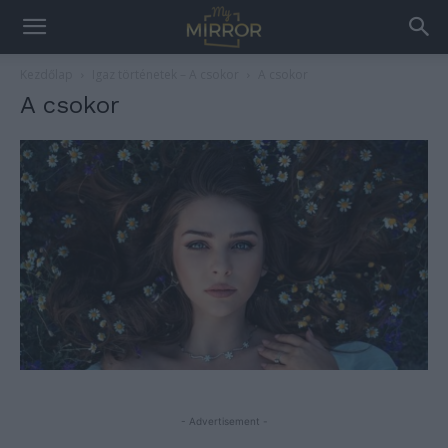
Kezdőlap
Igaz történetek – A csokor
A csokor
A csokor
- Advertisement -