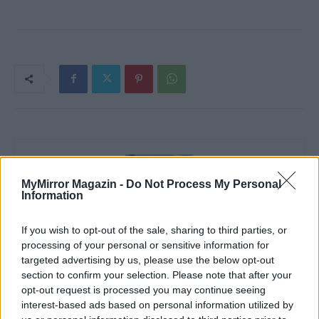
MyMirror Magazin -
Do Not Process My Personal
Information
If you wish to opt-out of the sale, sharing to third parties, or
processing of your personal or sensitive information for
targeted advertising by us, please use the below opt-out
Imre Hilda
section to confirm your selection. Please note that after your
Oktatás és nevelés területén dolgozom, de minden
opt-out request is processed you may continue seeing
szabadidőmben írok. Szeretek belesni a hétköznapok függönye
interest-based ads based on personal information utilized by
mögé és közben keresem az embert, a nőt a jól legyártott álarcok