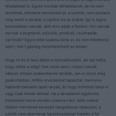
feladatokat is. Egyes munkák láthatatlanok, de ha nem
lennének, elöntene bennünket pl. a szemét, nem javítaná
meg senki a zárakat, a cipőket és az órákat. Így is egyre
kevesebben vannak, akik erre adják a fejüket. Hol vannak
ma már a bognárok, szűcsök, pintérek, csizmadiák,
varrónők? Egyre több szakma tűnik el, és nem feltétlenül
azért, mert gépileg helyettesíthető az ember.
Hogy mi és ki lesz abból a nyolcadikosból, aki azt hallja,
hogy előtte a világ? Sok múlik azon, milyen iskolát
választ, milyen szakemberek tanítják, van-e része elég
gyakorlásban, miféle elvárásokat tapasztal, mennyire
hajlandó beleadni apait-anyait, és hogy örömmel tanul-e
vagy csak ímmel-ámmal. Ha a társadalom egyforma
tisztelettel lenne minden szakma iránt, talán sokkal
többen mernének kevésbé hangzatosat választani, a
szülők nem akarnának laposkúszásban haladni a fal