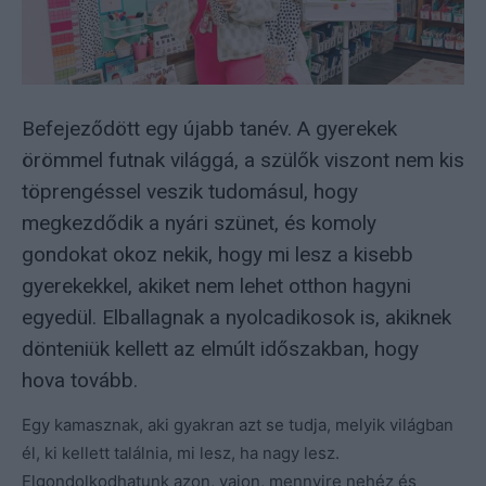
Befejeződött egy újabb tanév. A gyerekek
örömmel futnak világgá, a szülők viszont nem kis
töprengéssel veszik tudomásul, hogy
megkezdődik a nyári szünet, és komoly
gondokat okoz nekik, hogy mi lesz a kisebb
gyerekekkel, akiket nem lehet otthon hagyni
egyedül. Elballagnak a nyolcadikosok is, akiknek
dönteniük kellett az elmúlt időszakban, hogy
hova tovább.
Egy kamasznak, aki gyakran azt se tudja, melyik világban
él, ki kellett találnia, mi lesz, ha nagy lesz.
Elgondolkodhatunk azon, vajon, mennyire nehéz és