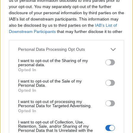
us or personal information disclosed to third parties prior to
mögött. Néha meséket is írok, de gyakrabban novellákat,
your opt-out. You may separately opt-out of the further
cikkeket és apró vicces történeteket.
disclosure of your personal information by third parties on the
IAB’s list of downstream participants. This information may
also be disclosed by us to third parties on the
IAB’s List of
Downstream Participants
that may further disclose it to other
third parties.
KAPCSOLÓDÓ CIKKEK
TÖBB A SZERZŐTŐL
Personal Data Processing Opt Outs
Minka 11. rész
I want to opt-out of the Sharing of my
personal data.
Opted In
I want to opt-out of the Sale of my
Pedig szóltam… – Miért nem hiszünk a
Personal Data.
nőknek, amikor segítséget kérnek?
Opted In
I want to opt-out of processing my
Personal Data for Targeted Advertising.
Elyna Robbs: Adéle és az örökölt
Opted In
árnyak 13. rész
I want to opt-out of Collection, Use,
Retention, Sale, and/or Sharing of my
Personal Data that Is Unrelated with the