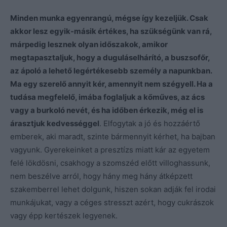
Minden munka egyenrangú, mégse így kezeljük. Csak
akkor lesz egyik-másik értékes, ha szükségünk van rá,
márpedig lesznek olyan időszakok, amikor
megtapasztaljuk, hogy a duguláselhárító, a buszsofőr,
az ápoló a lehető legértékesebb személy a napunkban.
Ma egy szerelő annyit kér, amennyit nem szégyell. Ha a
tudása megfelelő, imába foglaljuk a kőműves, az ács
vagy a burkoló nevét, és ha időben érkezik, még el is
árasztjuk kedvességgel
. Elfogytak a jó és hozzáértő
emberek, aki maradt, szinte bármennyit kérhet, ha bajban
vagyunk. Gyerekeinket a presztízs miatt kár az egyetem
felé lökdösni, csakhogy a szomszéd előtt villoghassunk,
nem beszélve arról, hogy hány meg hány átképzett
szakemberrel lehet dolgunk, hiszen sokan adják fel irodai
munkájukat, vagy a céges stresszt azért, hogy cukrászok
vagy épp kertészek legyenek.