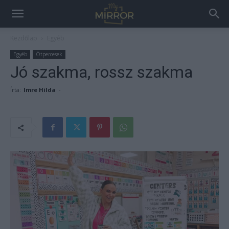
Kezdőlap
Egyéb
Egyéb
Ötpercesek
Jó szakma, rossz szakma
Írta:
Imre Hilda
-