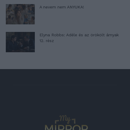
A nevem nem ANYUKA!
Elyna Robbs: Adéle és az örökölt árnyak
12. rész