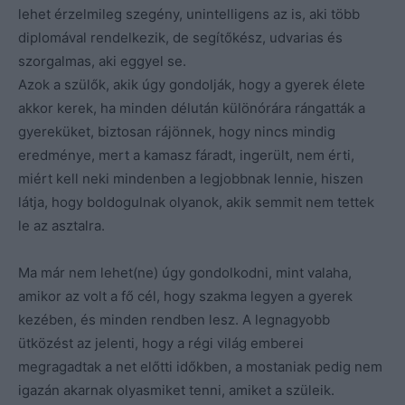
lehet érzelmileg szegény, unintelligens az is, aki több
diplomával rendelkezik, de segítőkész, udvarias és
szorgalmas, aki eggyel se.
Azok a szülők, akik úgy gondolják, hogy a gyerek élete
akkor kerek, ha minden délután különórára rángatták a
gyereküket, biztosan rájönnek, hogy nincs mindig
eredménye, mert a kamasz fáradt, ingerült, nem érti,
miért kell neki mindenben a legjobbnak lennie, hiszen
látja, hogy boldogulnak olyanok, akik semmit nem tettek
le az asztalra.
Ma már nem lehet(ne) úgy gondolkodni, mint valaha,
amikor az volt a fő cél, hogy szakma legyen a gyerek
kezében, és minden rendben lesz. A legnagyobb
ütközést az jelenti, hogy a régi világ emberei
megragadtak a net előtti időkben, a mostaniak pedig nem
igazán akarnak olyasmiket tenni, amiket a szüleik.