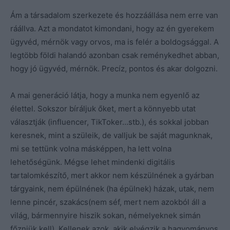
Ám a társadalom szerkezete és hozzáállása nem erre van
ráállva. Azt a mondatot kimondani, hogy az én gyerekem
ügyvéd, mérnök vagy orvos, ma is felér a boldogsággal. A
legtöbb földi halandó azonban csak reménykedhet abban,
hogy jó ügyvéd, mérnök. Precíz, pontos és akar dolgozni.
A mai generáció látja, hogy a munka nem egyenlő az
élettel. Sokszor bíráljuk őket, mert a könnyebb utat
választják (influencer, TikToker…stb.), és sokkal jobban
keresnek, mint a szüleik, de valljuk be saját magunknak,
mi se tettünk volna másképpen, ha lett volna
lehetőségünk. Mégse lehet mindenki digitális
tartalomkészítő, mert akkor nem készülnének a gyárban
tárgyaink, nem épülnének (ha épülnek) házak, utak, nem
lenne pincér, szakács(nem séf, mert nem azokból áll a
világ, bármennyire hiszik sokan, némelyeknek simán
főzniük kell). Kellenek azok, akik elvégzik a hagyományos