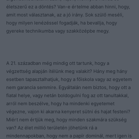
életszerű ez a döntés? Van-e értelme abban hinni, hogy,
amit most választanak, az a jó irány. Sok szülő meséli,
hogy milyen lenézéssel fogadják, ha bevallja, hogy
gyereke technikumba vagy szakközépbe megy.
A 21. században még mindig ott tartunk, hogy a
végzettség alapján ítélünk meg valakit? Hány meg hány
esetben tapasztalhatjuk, hogy a főiskola vagy az egyetem
nem garancia semmire. Egyáltalán nem biztos, hogy ott a
fiatal helye, vagy netán boldogulni fog az ott tanultakkal,
arról nem beszélve, hogy ha mindenki egyetemet
végezne, vajon ki akarna kenyeret sütni és hajat festeni?
Miért nem értjük meg, hogy minden szakmára szükség
van? Az élet millió területén jöhetünk rá a
mindennapokban, hogy nem a papír dominál, mert igen is