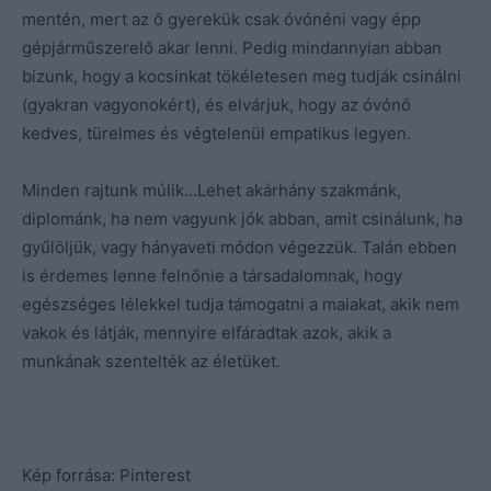
mentén, mert az ő gyerekük csak óvónéni vagy épp
gépjárműszerelő akar lenni. Pedig mindannyian abban
bízunk, hogy a kocsinkat tökéletesen meg tudják csinálni
(gyakran vagyonokért), és elvárjuk, hogy az óvónő
kedves, türelmes és végtelenül empatikus legyen.
Minden rajtunk múlik…Lehet akárhány szakmánk,
diplománk, ha nem vagyunk jók abban, amit csinálunk, ha
gyűlöljük, vagy hányaveti módon végezzük. Talán ebben
is érdemes lenne felnőnie a társadalomnak, hogy
egészséges lélekkel tudja támogatni a maiakat, akik nem
vakok és látják, mennyire elfáradtak azok, akik a
munkának szentelték az életüket.
Kép forrása: Pinterest