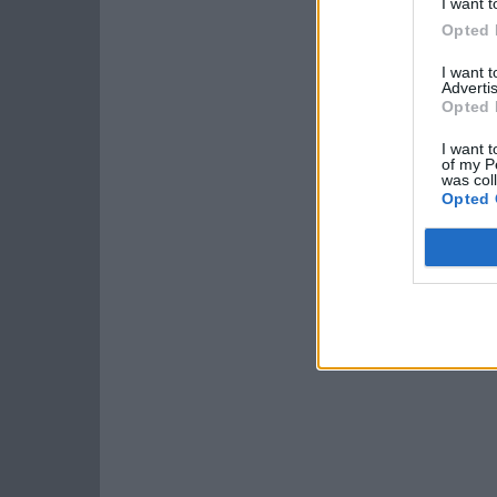
I want t
Opted 
I want 
Advertis
Opted 
I want t
of my P
was col
Opted 