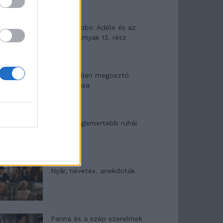
Elyna Robbs: Adéle és az
örökölt árnyak 13. rész
Woody Allen megosztó
zsenialitása
A világ legismertebb ruhái
Nyár, nevetés, anekdoták
Panna és a szép szerelmek