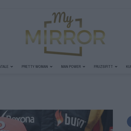
ATALE
PRETTY WOMAN
MAN POWER
FRUZSIFITT
KU
MyMirror
Magazin