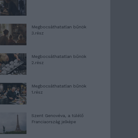
Megbocsáthatatlan bűnök
3.rész
Megbocsáthatatlan bűnök
2.rész
Megbocsáthatatlan bűnök
1.rész
Szent Genovéva, a túlélő
Franciaország jelképe