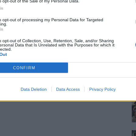
o opt-out of the Sale of my Personal Data.
In
to opt-out of processing my Personal Data for Targeted
ing.
In
o opt-out of Collection, Use, Retention, Sale, and/or Sharing
ersonal Data that Is Unrelated with the Purposes for which it
lected.
Out
CONFIRM
Data Deletion
Data Access
Privacy Policy