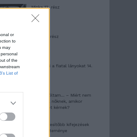
Minka 12. rész
sonal or
Minka 11. rész
ection to
ou may
 personal
out of the
T. szereti a fiatal lányokat 14.
 downstream
rész
B’s List of
Pedig szóltam… – Miért nem
hiszünk a nőknek, amikor
segítséget kérnek?
A legidegesítőbb kifejezések
laza gyűjteménye