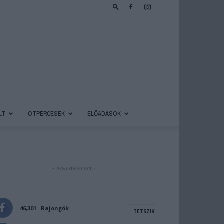
LT
ÖTPERCESEK
ELŐADÁSOK
- Advertisement -
46,301
Rajongók
TETSZIK