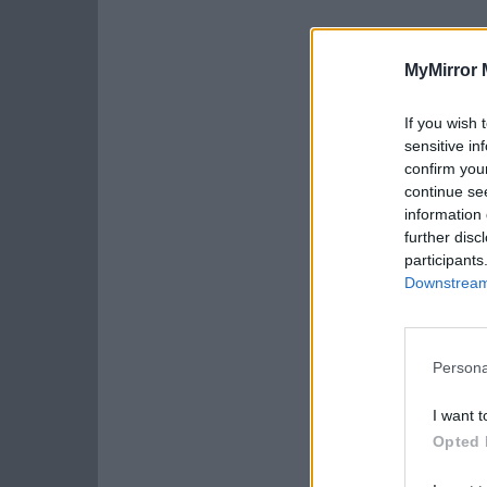
MyMirror 
If you wish 
sensitive in
confirm you
continue se
information 
further disc
participants
Downstream 
Persona
I want t
Opted 