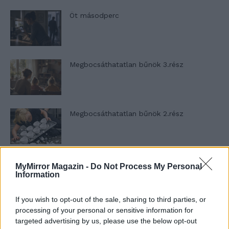
Öt másodperc
Megbocsáthatatlan bűnök 3.rész
Megbocsáthatatlan bűnök 2.rész
Megbocsáthatatlan bűnök 1.rész
MyMirror Magazin -
Do Not Process My Personal
Information
If you wish to opt-out of the sale, sharing to third parties, or
processing of your personal or sensitive information for
Szent Genovéva, a túlélő Franciaország
targeted advertising by us, please use the below opt-out
jelképe