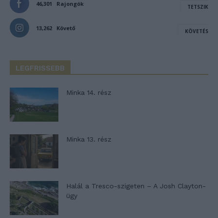
46,301
Rajongók
TETSZIK
13,262
Követő
KÖVETÉS
LEGFRISSEBB
Minka 14. rész
Minka 13. rész
Halál a Tresco-szigeten – A Josh Clayton-
ügy