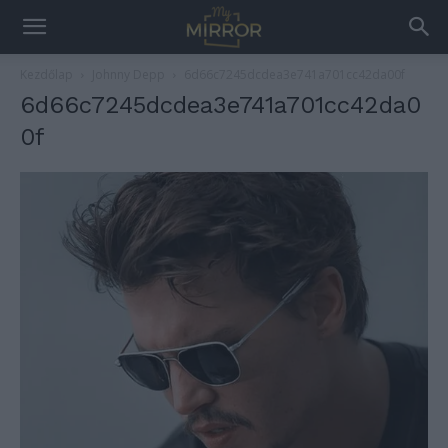
Kezdőlap
Johnny Depp
6d66c7245dcdea3e741a701cc42da00f
6d66c7245dcdea3e741a701cc42da0
0f