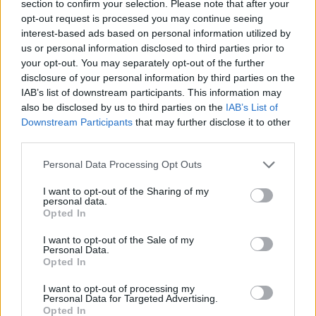
section to confirm your selection. Please note that after your
opt-out request is processed you may continue seeing
interest-based ads based on personal information utilized by
Minka 12. rész
us or personal information disclosed to third parties prior to
your opt-out. You may separately opt-out of the further
disclosure of your personal information by third parties on the
IAB’s list of downstream participants. This information may
also be disclosed by us to third parties on the
IAB’s List of
Minka 11. rész
Downstream Participants
that may further disclose it to other
third parties.
Personal Data Processing Opt Outs
T. szereti a fiatal lányokat 14. rész
I want to opt-out of the Sharing of my
personal data.
Opted In
I want to opt-out of the Sale of my
Pedig szóltam… – Miért nem hiszünk a
Personal Data.
nőknek, amikor segítséget kérnek?
Opted In
I want to opt-out of processing my
Personal Data for Targeted Advertising.
Opted In
A legidegesítőbb kifejezések laza