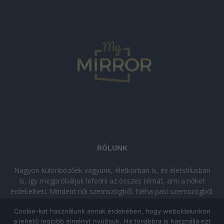
RÓLUNK
Nagyon különbözőek vagyunk, életkorban is, és életstílusban
is, így megpróbáljuk lefedni az összes témát, ami a nőket
érdekelheti. Mindent női szemszögből. Néha pasi szemszögből.
Néha komolyan, néha szórakozva. Olvass minket, ha egy kis
Cookie-kat használunk annak érdekében, hogy weboldalunkon
kikapcsolódásra vágysz!
a lehető legjobb élményt nyújtsuk. Ha továbbra is használja ezt