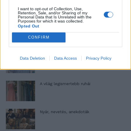
gyűjteménye
I want to opt-out of Collection, Use,
Retention, Sale, and/or Sharing of my
Personal Data that Is Unrelated with the
Purposes for which it was collected.
Opted Out
Elyna Robbs: Adéle és az örökölt árnyak
13. rész
CONFIRM
Woody Allen megosztó zsenialitása
Data Deletion
Data Access
Privacy Policy
A világ legismertebb ruhái
Nyár, nevetés, anekdoták