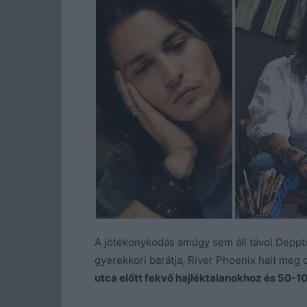
A jótékonykodás amúgy sem áll távol Depptől
gyerekkori barátja, River Phoenix halt meg
utca előtt fekvő hajléktalanokhoz és 50-1