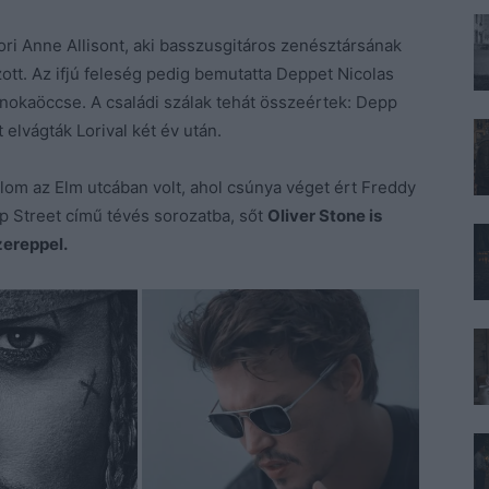
 Lori Anne Allisont, aki basszusgitáros zenésztársának
ott. Az ifjú feleség pedig bemutatta Deppet Nicolas
nokaöccse. A családi szálak tehát összeértek: Depp
t elvágták Lorival két év után.
om az Elm utcában volt, ahol csúnya véget ért Freddy
p Street című tévés sorozatba, sőt
Oliver Stone is
zereppel.