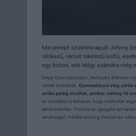
Ma ünnepli születésnapját Johnny Dep
ollókezű, rémült tekintetű kisfiú, es
egy biztos, sok hölgy számára még m
Depp Owensboroban, Kentucky államban szül
voltak testvérek.
Gyermekkora elég zűrös v
szülei pedig elváltak, amikor Johnny 15 éves
az iskolából is kimarad, hogy rocksztár leg
alma materbe. Viszont az igazgató azt tanác
tananyagot, inkább tényleg menjen és valósí