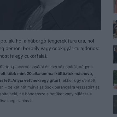
p, aki hol a háborgó tengerek fura ura, hol
etleg démoni borbély vagy csokigyár-tulajdonos:
ost is egy cukorfalat.
etett pincérnő anyától és mérnök apától, négyen
olt, több mint 20 alkalommal költöztek máshová,
 lett. Anyja vett neki egy gitárt,
ekkor úgy döntött,
yen – de két hét múlva az ősök parancsára visszatért az
solta neki, ne böngéssze a betűket vagy biflázza a
tsa meg az álmait.