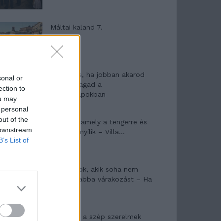
Máltai kaland 7.
10 tanács, ha jobban akarod
sonal or
érezni magad a
ection to
hétköznapokban
ou may
 personal
out of the
Egy ház, amely a tengerre és
 downstream
a fényre nyílik – Villa...
B’s List of
A családok, akik soha nem
hagyták abba várakozást – Ha
egy...
Panna és a szép szerelmek