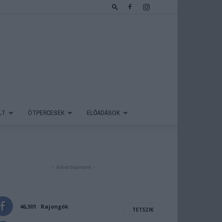
LT
ÖTPERCESEK
ELŐADÁSOK
- Advertisement -
46,301
Rajongók
TETSZIK