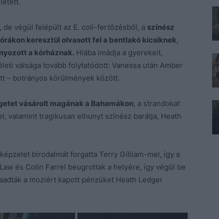
etett.
de végül felépült az E. coli-fertőzésből, a
színész
rákon keresztül olvasott fel a bentlakó kicsiknek,
ányozott a kórháznak.
Hiába imádja a gyerekeit,
leti válsága tovább folytatódott: Vanessa után Amber
ott – botrányos körülmények között.
getet vásárolt magának a Bahamákon
, a strandokat
, valamint tragikusan elhunyt színész barátja, Heath
képzelet birodalmát forgatta Terry Gilliam-mel, így a
aw és Colin Farrel beugrottak a helyére, így végül be
odaadták a moziért kapott pénzüket Heath Ledger