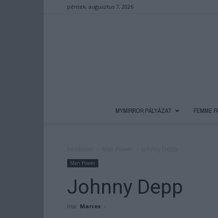
péntek, augusztus 7, 2026
MYMIRROR PÁLYÁZAT
FEMME F
Kezdőlap
Man Power
Johnny Depp
Man Power
Johnny Depp
Írta:
Marcos
-