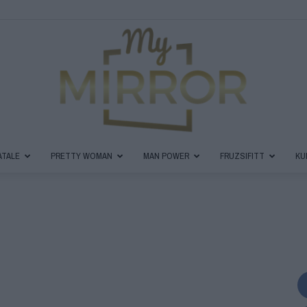
ATALE
PRETTY WOMAN
MAN POWER
FRUZSIFITT
KU
MyMirror
Magazin