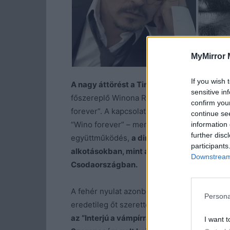
MyMirror 
If you wish 
A nagy áttörést a Tim Burton által fémjelz
sensitive in
főszereplő Winona Ryderrer is összejött, ann
confirm you
forever”. A kapcsolat viszont nem tartott örö
continue se
“Wino forever” – mert hát borban az igazsá
information 
further disc
együttműködés,
a direktor összesen nyolc
participants
alkotásokban, mint az Ed Wood, a Charlie 
Downstream 
Csodaországban.
A fehér nyulat azonban nem követte minden
Persona
eredetileg őt szerették volna a Mátrix sze
az “Interjú a vámpírral”, a “Féktelenül” vagy
I want t