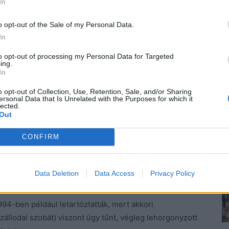
en hiszen Jack Sparrow kapitány legendás alakját csak
In
o opt-out of the Sale of my Personal Data.
In
to opt-out of processing my Personal Data for Targeted
ing.
In
o opt-out of Collection, Use, Retention, Sale, and/or Sharing
ersonal Data that Is Unrelated with the Purposes for which it
lected.
Out
CONFIRM
Data Deletion
Data Access
Privacy Policy
94-ben például letartóztatták, mert akkori
zállodai szobát) viszont úgy tűnt, végleg lehorgonyzott