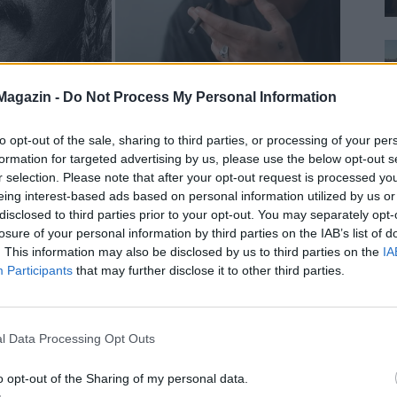
Magazin -
Do Not Process My Personal Information
to opt-out of the sale, sharing to third parties, or processing of your per
ett “Ollókezű Edward” hozta el,
amelyben a női
formation for targeted advertising by us, please use the below opt-out s
yira, hogy nevét a jobb karjára tetováltatta: “Winona
r selection. Please note that after your opt-out request is processed y
kké, így az inzertet módosítani kellett, ebből lett a
eing interest-based ads based on personal information utilized by us or
g, ugye. Tim Burton-nel viszont gyümölcsöző volt az
disclosed to third parties prior to your opt-out. You may separately opt-
losure of your personal information by third parties on the IAB’s list of
 alkalommal rendezte Deppet többek között olyan
. This information may also be disclosed by us to third parties on the
IA
és a csokigyár, a Sweeney Todd vagy az Alice
Participants
that may further disclose it to other third parties.
 alkalommal, hiszen bár a Wachowski-testvérek
l Data Processing Opt Outs
repére, végül Keanu Reeves lett Neo. De
többek között
 a “Titanic” főszerepét is visszautasította.
o opt-out of the Sharing of my personal data.