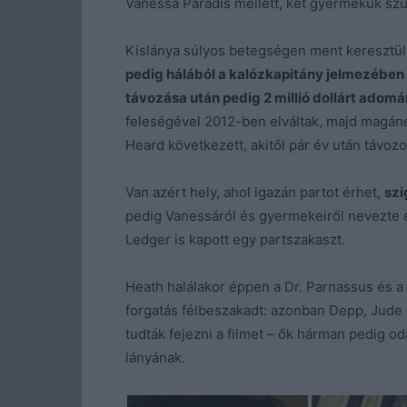
Vanessa Paradis mellett, két gyermekük szül
Kislánya súlyos betegségen ment keresztül, 
pedig hálából a kalózkapitány jelmezében ó
távozása után pedig 2 millió dollárt adom
feleségével 2012-ben elváltak, majd magáné
Heard következett, akitől pár év után távoz
Van azért hely, ahol igazán partot érhet,
szi
pedig Vanessáról és gyermekeiről nevezte el
Ledger is kapott egy partszakaszt.
Heath halálakor éppen a Dr. Parnassus és a 
forgatás félbeszakadt: azonban Depp, Jude L
tudták fejezni a filmet – ők hárman pedig 
lányának.