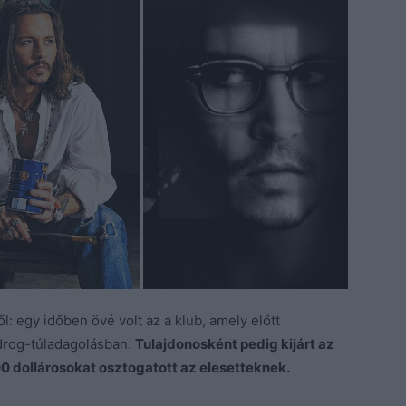
: egy időben övé volt az a klub, amely előtt
 drog-túladagolásban.
Tulajdonosként pedig kijárt az
00 dollárosokat osztogatott az elesetteknek.