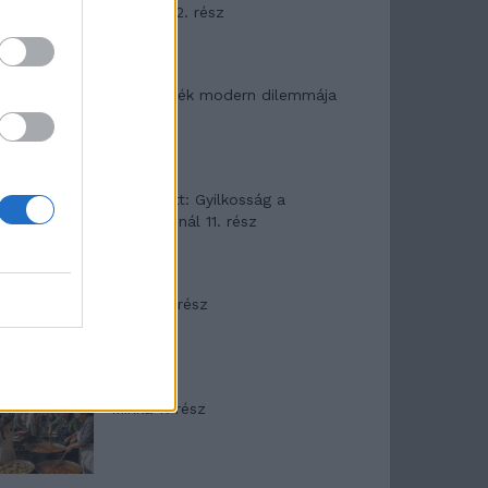
mítosza 2. rész
Az ereklyék modern dilemmája
T. Barnett: Gyilkosság a
Garda-tónál 11. rész
Minka 8. rész
Minka 7. rész