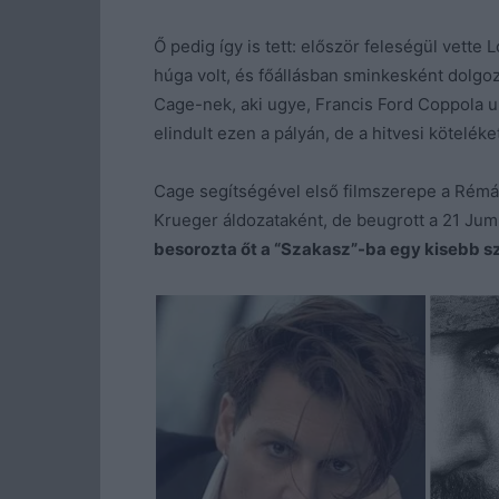
Ő pedig így is tett: először feleségül vette
húga volt, és főállásban sminkesként dolgoz
Cage-nek, aki ugye, Francis Ford Coppola u
elindult ezen a pályán, de a hitvesi köteléke
Cage segítségével első filmszerepe a Rémál
Krueger áldozataként, de beugrott a 21 Jum
besorozta őt a “Szakasz”-ba egy kisebb s