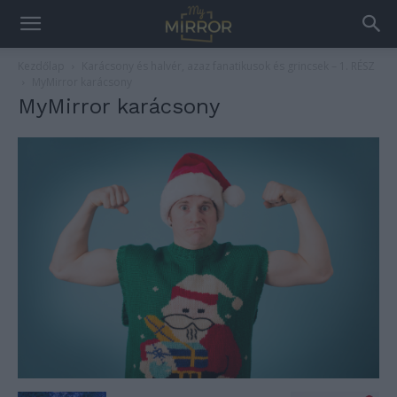
Kezdőlap
Karácsony és halvér, azaz fanatikusok és grincsek – 1. RÉSZ
MyMirror karácsony
MyMirror karácsony