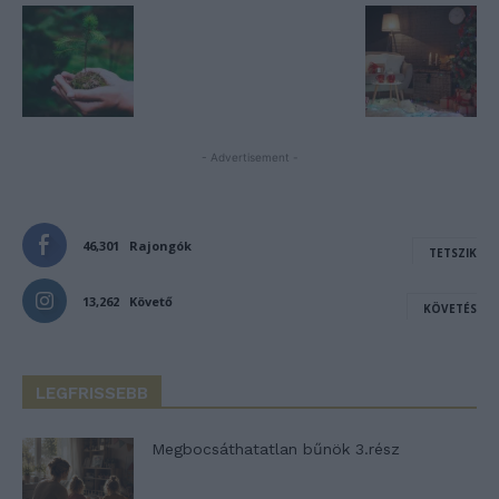
- Advertisement -
46,301
Rajongók
TETSZIK
13,262
Követő
KÖVETÉS
LEGFRISSEBB
Megbocsáthatatlan bűnök 3.rész