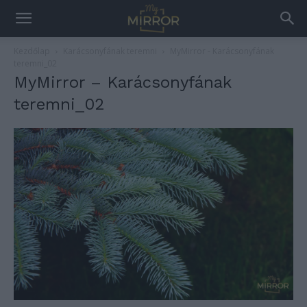
Kezdőlap
Karácsonyfának teremni
MyMirror - Karácsonyfának
teremni_02
MyMirror – Karácsonyfának
teremni_02