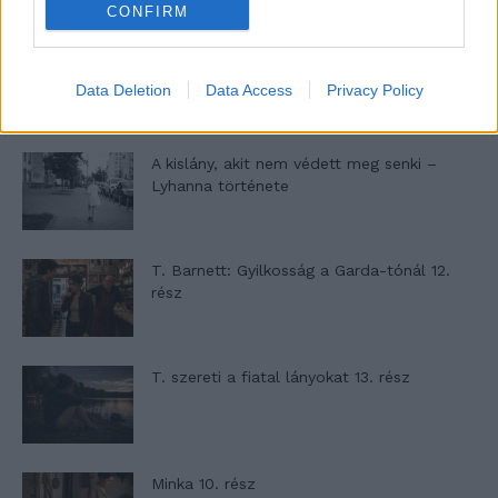
CONFIRM
Altatógázos rablások Olaszországban
Data Deletion
Data Access
Privacy Policy
A kislány, akit nem védett meg senki –
Lyhanna története
T. Barnett: Gyilkosság a Garda-tónál 12.
rész
T. szereti a fiatal lányokat 13. rész
Minka 10. rész