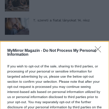
T. szereti a fiatal lányokat 14. rész
Pedig szóltam… – Miért nem hiszünk a
nőknek, amikor segítséget kérnek?
MyMirror Magazin -
Do Not Process My Personal
Information
If you wish to opt-out of the sale, sharing to third parties, or
A legidegesítőbb kifejezések laza
processing of your personal or sensitive information for
gyűjteménye
targeted advertising by us, please use the below opt-out
section to confirm your selection. Please note that after your
opt-out request is processed you may continue seeing
Elyna Robbs: Adéle és az örökölt árnyak
interest-based ads based on personal information utilized by
13. rész
us or personal information disclosed to third parties prior to
your opt-out. You may separately opt-out of the further
disclosure of your personal information by third parties on the