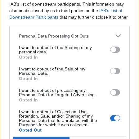
IAB’s list of downstream participants. This information may
Woody Allen megosztó zsenialitása
also be disclosed by us to third parties on the
IAB’s List of
Downstream Participants
that may further disclose it to other
third parties.
A világ legismertebb ruhái
Personal Data Processing Opt Outs
I want to opt-out of the Sharing of my
personal data.
Opted In
Nyár, nevetés, anekdoták
I want to opt-out of the Sale of my
Personal Data.
Opted In
I want to opt-out of processing my
Personal Data for Targeted Advertising.
Panna és a szép szerelmek mítosza 3.
Opted In
I want to opt-out of Collection, Use,
Retention, Sale, and/or Sharing of my
Personal Data that Is Unrelated with the
Purposes for which it was collected.
Képtelenek vagyunk felnőni a felnőtt élet
Opted Out
kihívásaihoz?