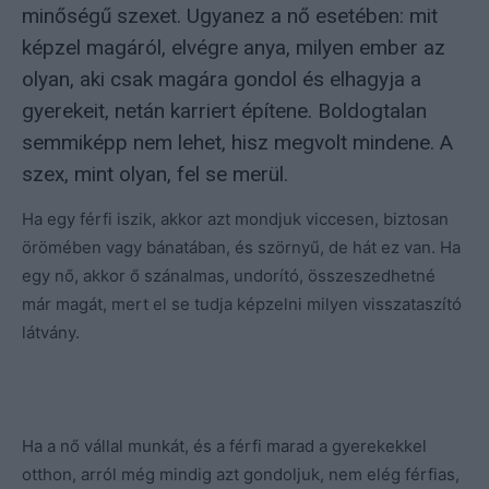
minőségű szexet. Ugyanez a nő esetében: mit
képzel magáról, elvégre anya, milyen ember az
olyan, aki csak magára gondol és elhagyja a
gyerekeit, netán karriert építene. Boldogtalan
semmiképp nem lehet, hisz megvolt mindene. A
szex, mint olyan, fel se merül.
Ha egy férfi iszik, akkor azt mondjuk viccesen, biztosan
örömében vagy bánatában, és szörnyű, de hát ez van. Ha
egy nő, akkor ő szánalmas, undorító, összeszedhetné
már magát, mert el se tudja képzelni milyen visszataszító
látvány.
Ha a nő vállal munkát, és a férfi marad a gyerekekkel
otthon, arról még mindig azt gondoljuk, nem elég férfias,