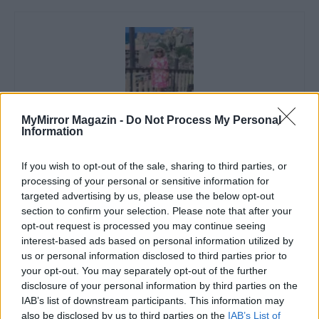
MyMirror Magazin -
Do Not Process My Personal
Information
Imre Hilda
Oktatás és nevelés területén dolgozom, de minden
If you wish to opt-out of the sale, sharing to third parties, or
szabadidőmben írok. Szeretek belesni a hétköznapok függönye
processing of your personal or sensitive information for
mögé és közben keresem az embert, a nőt a jól legyártott álarcok
targeted advertising by us, please use the below opt-out
mögött. Néha meséket is írok, de gyakrabban novellákat,
section to confirm your selection. Please note that after your
cikkeket és apró vicces történeteket.
opt-out request is processed you may continue seeing
interest-based ads based on personal information utilized by
us or personal information disclosed to third parties prior to
your opt-out. You may separately opt-out of the further
KAPCSOLÓDÓ CIKKEK
TÖBB A SZERZŐTŐL
disclosure of your personal information by third parties on the
IAB’s list of downstream participants. This information may
also be disclosed by us to third parties on the
IAB’s List of