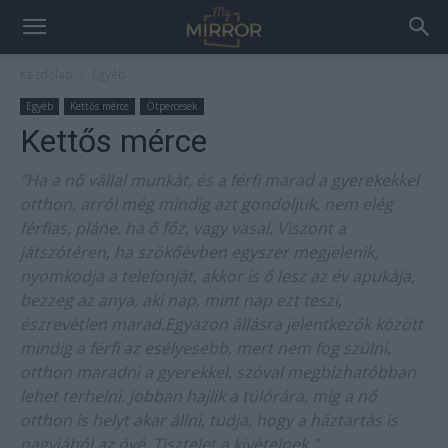
Kezdőlap
Egyéb
Egyéb
Kettős mérce
Ötpercesek
Kettős mérce
"Ha a nő vállal munkát, és a férfi marad a gyerekekkel
otthon, arról még mindig azt gondoljuk, nem elég
férfias, pláne, ha ő főz, vagy vasal. Viszont a
játszótéren, ha szökőévben egyszer megjelenik,
nyomkodja a telefonját, akkor is ő lesz az év apukája,
bezzeg az anya, aki nap, mint nap ezt teszi,
észrevétlen marad.Egyazon állásra jelentkezők között
mindig a férfi az esélyesebb, mert nem fog szülni,
otthon maradni a gyerekkel, szóval megbízhatóbban
lehet terhelni. Jobban hajlik a túlórára, míg a nő
otthon is helyt akar állni, tudja, hogy a háztartás is
nagyjából az övé. Tisztelet a kivételnek."