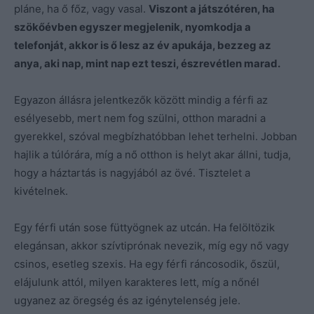
pláne, ha ő főz, vagy vasal.
Viszont a játszótéren, ha
szökőévben egyszer megjelenik, nyomkodja a
telefonját, akkor is ő lesz az év apukája, bezzeg az
anya, aki nap, mint nap ezt teszi, észrevétlen marad.
Egyazon állásra jelentkezők között mindig a férfi az
esélyesebb, mert nem fog szülni, otthon maradni a
gyerekkel, szóval megbízhatóbban lehet terhelni. Jobban
hajlik a túlórára, míg a nő otthon is helyt akar állni, tudja,
hogy a háztartás is nagyjából az övé. Tisztelet a
kivételnek.
Egy férfi után sose füttyögnek az utcán. Ha felöltözik
elegánsan, akkor szívtiprónak nevezik, míg egy nő vagy
csinos, esetleg szexis. Ha egy férfi ráncosodik, őszül,
elájulunk attól, milyen karakteres lett, míg a nőnél
ugyanez az öregség és az igénytelenség jele.