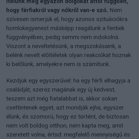
ítélünk meg egyazon dolgokat attól függően,
hogy férfiakról vagy nőkről van-e szó.
Nem
szívesen ismerjük el, hogy azonos szituációkra
homlokegyenest másképp reagálunk a fentiek
függvényében, pedig semmi nem indokolná.
Viszont a neveltetésünk, a megszokásaink, a
belénk nevelt előítéletek olyan reakciókat hoznak
ki belőlünk, amelyekre nem is számítunk.
Kezdjük egy egyszerűvel: ha egy férfi elhagyja a
családját, szerez magának egy új kedvest,
teszem azt még fiatalabbat is, akkor sokan
csettintenek egyet, azt mondják ejha, egyszer
élünk, és szomorú, hogy ez történt, de biztosan
nem volt boldog otthon, nem kapta meg, amit
szeretett volna, értsd: megfelelő mennyiségű és