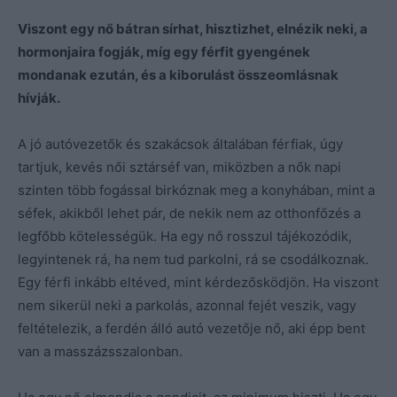
Viszont egy nő bátran sírhat, hisztizhet, elnézik neki, a
hormonjaira fogják, míg egy férfit gyengének
mondanak ezután, és a kiborulást összeomlásnak
hívják.
A jó autóvezetők és szakácsok általában férfiak, úgy
tartjuk, kevés női sztárséf van, miközben a nők napi
szinten több fogással birkóznak meg a konyhában, mint a
séfek, akikből lehet pár, de nekik nem az otthonfőzés a
legfőbb kötelességük. Ha egy nő rosszul tájékozódik,
legyintenek rá, ha nem tud parkolni, rá se csodálkoznak.
Egy férfi inkább eltéved, mint kérdezősködjön. Ha viszont
nem sikerül neki a parkolás, azonnal fejét veszik, vagy
feltételezik, a ferdén álló autó vezetője nő, aki épp bent
van a masszázsszalonban.