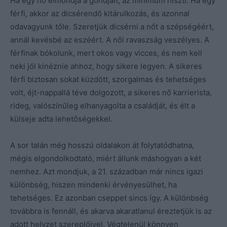
Ha egy nő elmondja a gondjait, az minimum hiszti. Ha egy
férfi, akkor az dicsérendő kitárulkozás, és azonnal
odavagyunk tőle. Szeretjük dicsérni a nőt a szépségéért,
annál kevésbé az eszéért. A női ravaszság veszélyes. A
férfinak bókolunk, mert okos vagy vicces, és nem kell
neki jól kinéznie ahhoz, hogy sikere legyen. A sikeres
férfi biztosan sokat küzdött, szorgalmas és tehetséges
volt, éjt-nappallá téve dolgozott, a sikeres nő karrierista,
rideg, valószínűleg elhanyagolta a családját, és élt a
külseje adta lehetőségekkel.
A sor talán még hosszú oldalakon át folytatódhatna,
mégis elgondolkodtató, miért állunk máshogyan a két
nemhez. Azt mondjuk, a 21. században már nincs igazi
különbség, hiszen mindenki érvényesülhet, ha
tehetséges. Ez azonban cseppet sincs így. A különbség
továbbra is fennáll, és akarva akaratlanul éreztetjük is az
adott helyzet szereplőivel. Végtelenül könnyen