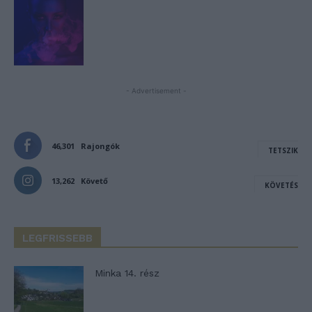
- Advertisement -
46,301
Rajongók
TETSZIK
13,262
Követő
KÖVETÉS
LEGFRISSEBB
Minka 14. rész