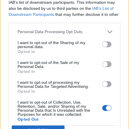
IAB’s list of downstream participants. This information may
T. szereti a fiatal lányokat 14. rész
also be disclosed by us to third parties on the
IAB’s List of
Downstream Participants
that may further disclose it to other
third parties.
Pedig szóltam… – Miért nem hiszünk a
Personal Data Processing Opt Outs
nőknek, amikor segítséget kérnek?
I want to opt-out of the Sharing of my
personal data.
Opted In
A legidegesítőbb kifejezések laza
I want to opt-out of the Sale of my
gyűjteménye
Personal Data.
Opted In
I want to opt-out of processing my
Elyna Robbs: Adéle és az örökölt árnyak
Personal Data for Targeted Advertising.
13. rész
Opted In
I want to opt-out of Collection, Use,
Retention, Sale, and/or Sharing of my
Personal Data that Is Unrelated with the
Woody Allen megosztó zsenialitása
Purposes for which it was collected.
Opted Out