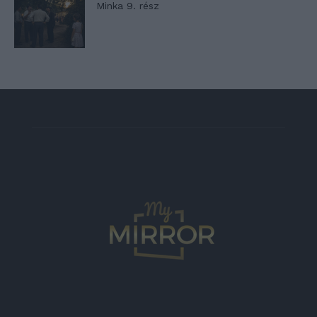
Minka 9. rész