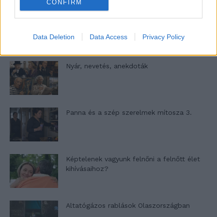
CONFIRM
A világ legismertebb ruhái
Data Deletion
Data Access
Privacy Policy
Nyár, nevetés, anekdoták
Panna és a szép szerelmek mítosza 3.
Képtelenek vagyunk felnőni a felnőtt élet
kihívásaihoz?
Altatógázos rablások Olaszországban