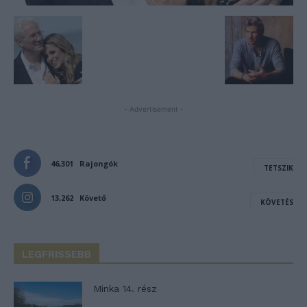
- Advertisement -
46,301
Rajongók
TETSZIK
13,262
Követő
KÖVETÉS
LEGFRISSEBB
Minka 14. rész