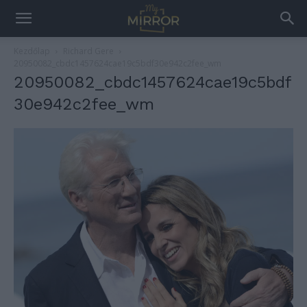
Kezdőlap
Richard Gere
20950082_cbdc1457624cae19c5bdf30e942c2fee_wm
20950082_cbdc1457624cae19c5bdf
30e942c2fee_wm