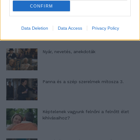
CONFIRM
A világ legismertebb ruhái
Data Deletion
Data Access
Privacy Policy
Nyár, nevetés, anekdoták
Panna és a szép szerelmek mítosza 3.
Képtelenek vagyunk felnőni a felnőtt élet
kihívásaihoz?