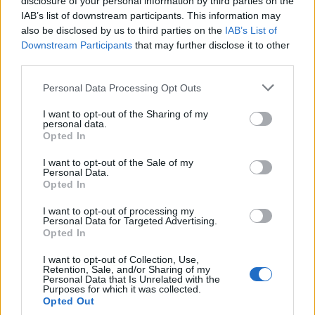
disclosure of your personal information by third parties on the
IAB’s list of downstream participants. This information may
T. szereti a fiatal lányokat 14. rész
also be disclosed by us to third parties on the
IAB’s List of
Downstream Participants
that may further disclose it to other
third parties.
Personal Data Processing Opt Outs
Pedig szóltam… – Miért nem hiszünk a
nőknek, amikor segítséget kérnek?
I want to opt-out of the Sharing of my
personal data.
Opted In
A legidegesítőbb kifejezések laza
I want to opt-out of the Sale of my
Personal Data.
gyűjteménye
Opted In
I want to opt-out of processing my
Personal Data for Targeted Advertising.
Elyna Robbs: Adéle és az örökölt árnyak
Opted In
13. rész
I want to opt-out of Collection, Use,
Retention, Sale, and/or Sharing of my
Personal Data that Is Unrelated with the
Purposes for which it was collected.
Woody Allen megosztó zsenialitása
Opted Out