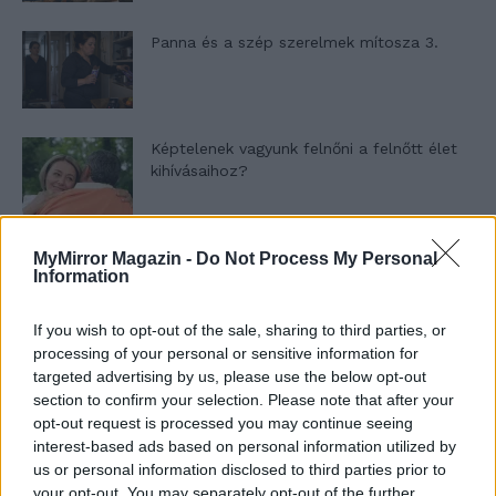
Panna és a szép szerelmek mítosza 3.
Képtelenek vagyunk felnőni a felnőtt élet
kihívásaihoz?
Altatógázos rablások Olaszországban
MyMirror Magazin -
Do Not Process My Personal
Information
If you wish to opt-out of the sale, sharing to third parties, or
processing of your personal or sensitive information for
A kislány, akit nem védett meg senki –
targeted advertising by us, please use the below opt-out
Lyhanna története
section to confirm your selection. Please note that after your
opt-out request is processed you may continue seeing
interest-based ads based on personal information utilized by
T. Barnett: Gyilkosság a Garda-tónál 12.
us or personal information disclosed to third parties prior to
rész
your opt-out. You may separately opt-out of the further