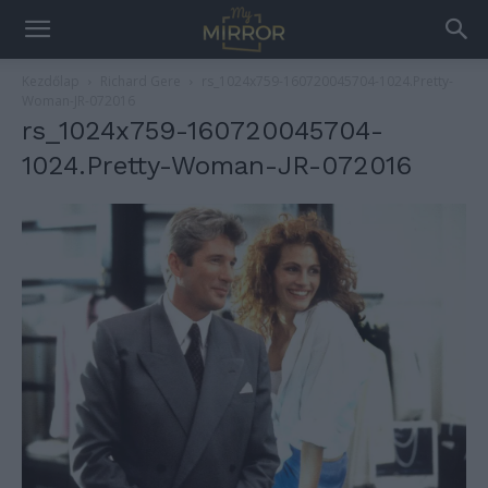
Kezdőlap
Richard Gere
rs_1024x759-160720045704-1024.Pretty-
Woman-JR-072016
rs_1024x759-160720045704-
1024.Pretty-Woman-JR-072016