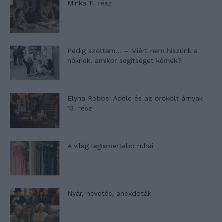
Minka 11. rész
Pedig szóltam… – Miért nem hiszünk a
nőknek, amikor segítséget kérnek?
Elyna Robbs: Adéle és az örökölt árnyak
13. rész
A világ legismertebb ruhái
Nyár, nevetés, anekdoták