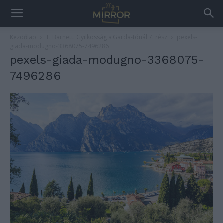
Kezdőlap
T. Barnett: Gyilkosság a Garda-tónál 7. rész
pexels-
giada-modugno-3368075-7496286
pexels-giada-modugno-3368075-
7496286