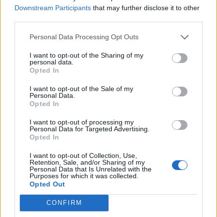
Downstream Participants
that may further disclose it to other
Pedig szóltam… – Miért nem hiszünk a
third parties.
nőknek, amikor segítséget kérnek?
Personal Data Processing Opt Outs
I want to opt-out of the Sharing of my
personal data.
A legidegesítőbb kifejezések laza
Opted In
gyűjteménye
I want to opt-out of the Sale of my
Personal Data.
Opted In
Elyna Robbs: Adéle és az örökölt árnyak
13. rész
I want to opt-out of processing my
Personal Data for Targeted Advertising.
Opted In
I want to opt-out of Collection, Use,
Woody Allen megosztó zsenialitása
Retention, Sale, and/or Sharing of my
Personal Data that Is Unrelated with the
Purposes for which it was collected.
Opted Out
CONFIRM
A világ legismertebb ruhái