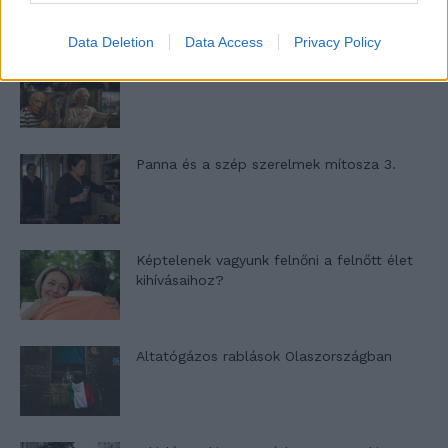
Data Deletion
Data Access
Privacy Policy
Nyár, nevetés, anekdoták
Panna és a szép szerelmek mítosza 3.
Képtelenek vagyunk felnőni a felnőtt élet
kihívásaihoz?
Altatógázos rablások Olaszországban