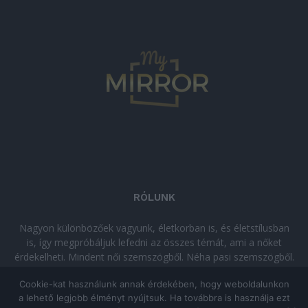
RÓLUNK
Nagyon különbözőek vagyunk, életkorban is, és életstílusban
is, így megpróbáljuk lefedni az összes témát, ami a nőket
érdekelheti. Mindent női szemszögből. Néha pasi szemszögből.
Néha komolyan, néha szórakozva. Olvass minket, ha egy kis
Cookie-kat használunk annak érdekében, hogy weboldalunkon
kikapcsolódásra vágysz!
a lehető legjobb élményt nyújtsuk. Ha továbbra is használja ezt