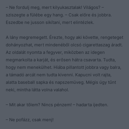
– Ne fordulj meg, mert kilyukasztalak! Világos? –
sziszegte a fülébe egy hang. – Csak előre és jobbra.
Eszedbe ne jusson sikítani, mert elintézlek.
A lány megremegett. Érezte, hogy aki követte, rengeteget
dohányozhat, mert mindenéből olcsó cigarettaszag áradt.
Az oldalát nyomta a fegyver, miközben az idegen
megmarkolta a karját, és erősen hátra csavarta. Tudta,
hogy nem menekülhet. Hiába pillantott jobbra vagy balra,
a támadó arcát nem tudta kivenni. Kapucni volt rajta,
alatta baseball sapka és napszemüveg. Mégis úgy tűnt
neki, mintha látta volna valahol.
– Mit akar tőlem? Nincs pénzem! – hadarta ijedten.
– Ne pofázz, csak menj!