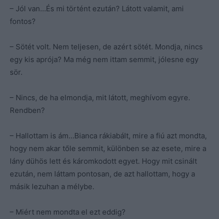
– Jól van…És mi történt ezután? Látott valamit, ami
fontos?
– Sötét volt. Nem teljesen, de azért sötét. Mondja, nincs
egy kis aprója? Ma még nem ittam semmit, jólesne egy
sör.
– Nincs, de ha elmondja, mit látott, meghívom egyre.
Rendben?
– Hallottam is ám…Bianca rákiabált, mire a fiú azt mondta,
hogy nem akar tőle semmit, különben se az esete, mire a
lány dühös lett és káromkodott egyet. Hogy mit csinált
ezután, nem láttam pontosan, de azt hallottam, hogy a
másik lezuhan a mélybe.
– Miért nem mondta el ezt eddig?