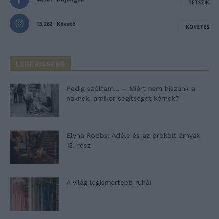
TETSZIK
13,262
Követő
KÖVETÉS
LEGFRISSEBB
Pedig szóltam… – Miért nem hiszünk a
nőknek, amikor segítséget kérnek?
Elyna Robbs: Adéle és az örökölt árnyak
13. rész
A világ legismertebb ruhái