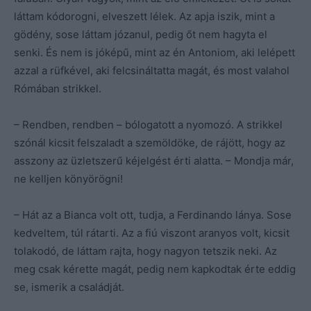
láttam kódorogni, elveszett lélek. Az apja iszik, mint a
gödény, sose láttam józanul, pedig őt nem hagyta el
senki. És nem is jóképű, mint az én Antoniom, aki lelépett
azzal a rüfkével, aki felcsináltatta magát, és most valahol
Rómában strikkel.
– Rendben, rendben – bólogatott a nyomozó. A strikkel
szónál kicsit felszaladt a szemöldöke, de rájött, hogy az
asszony az üzletszerű kéjelgést érti alatta. – Mondja már,
ne kelljen könyörögni!
– Hát az a Bianca volt ott, tudja, a Ferdinando lánya. Sose
kedveltem, túl rátarti. Az a fiú viszont aranyos volt, kicsit
tolakodó, de láttam rajta, hogy nagyon tetszik neki. Az
meg csak kérette magát, pedig nem kapkodtak érte eddig
se, ismerik a családját.