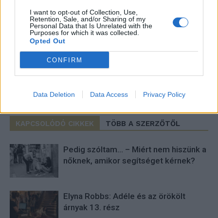
I want to opt-out of Collection, Use,
Retention, Sale, and/or Sharing of my
Personal Data that Is Unrelated with the
Purposes for which it was collected.
Opted Out
CONFIRM
T. Barnett
Data Deletion
Data Access
Privacy Policy
KAPCSOLÓDÓ CIKKEK
TÖBB A SZERZŐTŐL
Pedig szóltam… – Miért nem hiszünk a
nőknek, amikor segítséget kérnek?
Elyna Robbs: Adéle és az örökölt
árnyak 13. rész