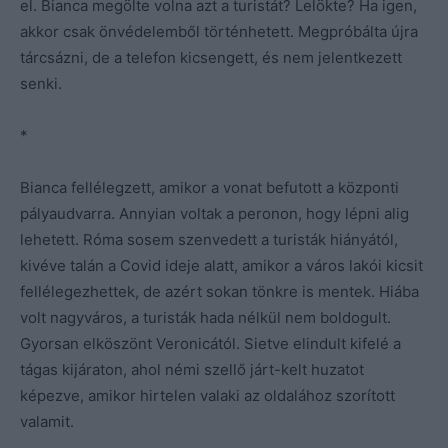
el. Bianca megölte volna azt a turistát? Lelökte? Ha igen,
akkor csak önvédelemből történhetett. Megpróbálta újra
tárcsázni, de a telefon kicsengett, és nem jelentkezett
senki.
*
Bianca fellélegzett, amikor a vonat befutott a központi
pályaudvarra. Annyian voltak a peronon, hogy lépni alig
lehetett. Róma sosem szenvedett a turisták hiányától,
kivéve talán a Covid ideje alatt, amikor a város lakói kicsit
fellélegezhettek, de azért sokan tönkre is mentek. Hiába
volt nagyváros, a turisták hada nélkül nem boldogult.
Gyorsan elköszönt Veronicától. Sietve elindult kifelé a
tágas kijáraton, ahol némi szellő járt-kelt huzatot
képezve, amikor hirtelen valaki az oldalához szorított
valamit.