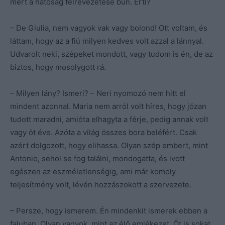
mert a hatóság félrevezetése bűn. Érti?
– De Giulia, nem vagyok vak vagy bolond! Ott voltam, és
láttam, hogy az a fiú milyen kedves volt azzal a lánnyal.
Udvarolt neki, szépeket mondott, vagy tudom is én, de az
biztos, hogy mosolygott rá.
– Milyen lány? Ismeri? – Neri nyomozó nem hitt el
mindent azonnal. Maria nem arról volt híres, hogy józan
tudott maradni, amióta elhagyta a férje, pedig annak volt
vagy öt éve. Azóta a világ összes bora beléfért. Csak
azért dolgozott, hogy elihassa. Olyan szép embert, mint
Antonio, sehol se fog találni, mondogatta, és ivott
egészen az eszméletlenségig, ami már komoly
teljesítmény volt, lévén hozzászokott a szervezete.
– Persze, hogy ismerem. Én mindenkit ismerek ebben a
faluban. Olyan vagyok, mint az élő emlékezet. Őt is sokat