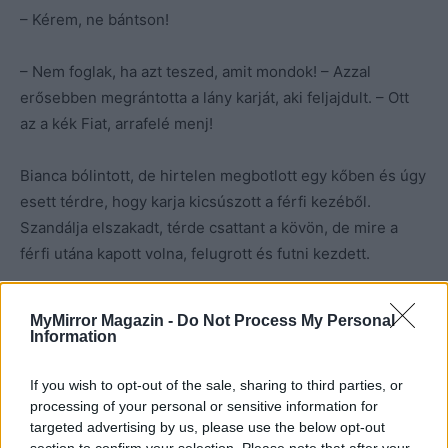
– Kérem, ne bántson!
– Nem foglak, ha azt teszed, amit mondok! – Azzal
erősebben megrántotta a lány karját, aki feljajdult. – Ott
az a kék Fiat, arrafelé menj!
Bianca bólintott, de hirtelen megbotlott egy kőben és úgy
esett térdre, hogy karja kicsúszott a férfi kezéből.
Szandálja elszakadt, térde csattant a kövön, de mire a
férfi utána kapott volna, felugrott és futni kezdett.
Folytatjuk…
MyMirror Magazin -
Do Not Process My Personal
Information
If you wish to opt-out of the sale, sharing to third parties, or
processing of your personal or sensitive information for
Fotó: Giada Modugno: https://www.pexels.com/hu-
targeted advertising by us, please use the below opt-out
hu/foto/hegyek-termeszet-felhok-falu-7496286/