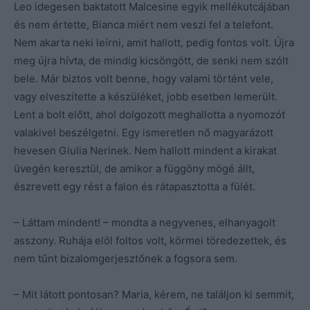
Leo idegesen baktatott Malcesine egyik mellékutcájában
és nem értette, Bianca miért nem veszi fel a telefont.
Nem akarta neki leírni, amit hallott, pedig fontos volt. Újra
meg újra hívta, de mindig kicsöngött, de senki nem szólt
bele. Már biztos volt benne, hogy valami történt vele,
vagy elveszítette a készüléket, jobb esetben lemerült.
Lent a bolt előtt, ahol dolgozott meghallotta a nyomozót
valakivel beszélgetni. Egy ismeretlen nő magyarázott
hevesen Giulia Nerinek. Nem hallott mindent a kirakat
üvegén keresztül, de amikor a függöny mögé állt,
észrevett egy rést a falon és rátapasztotta a fülét.
– Láttam mindent! – mondta a negyvenes, elhanyagolt
asszony. Ruhája elöl foltos volt, körmei töredezettek, és
nem tűnt bizalomgerjesztőnek a fogsora sem.
– Mit látott pontosan? Maria, kérem, ne találjon ki semmit,