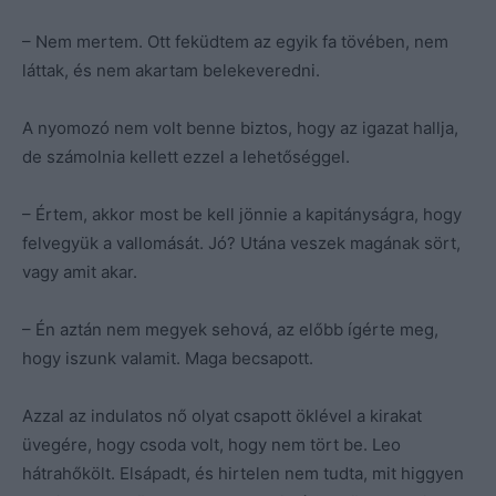
– Nem mertem. Ott feküdtem az egyik fa tövében, nem
láttak, és nem akartam belekeveredni.
A nyomozó nem volt benne biztos, hogy az igazat hallja,
de számolnia kellett ezzel a lehetőséggel.
– Értem, akkor most be kell jönnie a kapitányságra, hogy
felvegyük a vallomását. Jó? Utána veszek magának sört,
vagy amit akar.
– Én aztán nem megyek sehová, az előbb ígérte meg,
hogy iszunk valamit. Maga becsapott.
Azzal az indulatos nő olyat csapott öklével a kirakat
üvegére, hogy csoda volt, hogy nem tört be. Leo
hátrahőkölt. Elsápadt, és hirtelen nem tudta, mit higgyen