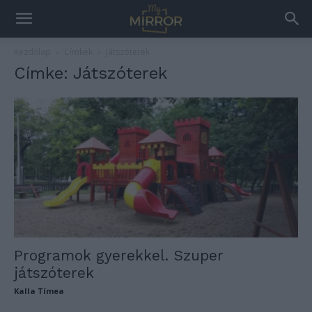
Kezdőlap
Címkék
Játszóterek
Címke: Játszóterek
Programok gyerekkel. Szuper
játszóterek
Kalla Tímea