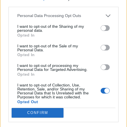
third parties.
Personal Data Processing Opt Outs
Minka 9. rész
I want to opt-out of the Sharing of my
personal data.
Opted In
I want to opt-out of the Sale of my
Personal Data.
Máltai kaland 7.
Opted In
I want to opt-out of processing my
Personal Data for Targeted Advertising.
Opted In
10 tanács, ha jobban akarod érezni magad
I want to opt-out of Collection, Use,
a hétköznapokban
Retention, Sale, and/or Sharing of my
Personal Data that Is Unrelated with the
Purposes for which it was collected.
Opted Out
Egy ház, amely a tengerre és a fényre
CONFIRM
nyílik – Villa...