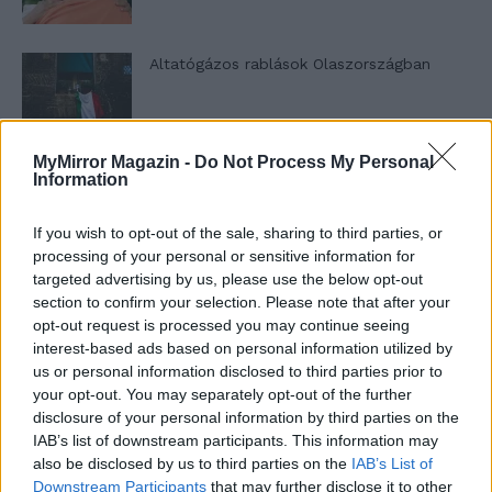
Altatógázos rablások Olaszországban
MyMirror Magazin -
Do Not Process My Personal
A kislány, akit nem védett meg senki –
Information
Lyhanna története
If you wish to opt-out of the sale, sharing to third parties, or
processing of your personal or sensitive information for
T. Barnett: Gyilkosság a Garda-tónál 12.
targeted advertising by us, please use the below opt-out
rész
section to confirm your selection. Please note that after your
opt-out request is processed you may continue seeing
interest-based ads based on personal information utilized by
us or personal information disclosed to third parties prior to
T. szereti a fiatal lányokat 13. rész
your opt-out. You may separately opt-out of the further
disclosure of your personal information by third parties on the
IAB’s list of downstream participants. This information may
also be disclosed by us to third parties on the
IAB’s List of
Minka 10. rész
Downstream Participants
that may further disclose it to other