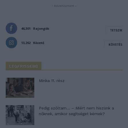
- Advertisement -
46,301
Rajongók
TETSZIK
13,262
Követő
KÖVETÉS
LEGFRISSEBB
Minka 11. rész
Pedig szóltam… – Miért nem hiszünk a
nőknek, amikor segítséget kérnek?