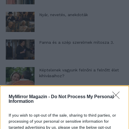
Nyár, nevetés, anekdoták
Panna és a szép szerelmek mítosza 3.
Képtelenek vagyunk felnőni a felnőtt élet
kihívásaihoz?
MyMirror Magazin -
Do Not Process My Personal
Altatógázos rablások Olaszországban
Information
If you wish to opt-out of the sale, sharing to third parties, or
processing of your personal or sensitive information for
A kislány, akit nem védett meg senki –
targeted advertising by us, please use the below opt-out