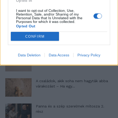
Opted In
Máltai kaland 7.
I want to opt-out of Collection, Use,
Retention, Sale, and/or Sharing of my
Personal Data that Is Unrelated with the
Purposes for which it was collected.
Opted Out
10 tanács, ha jobban akarod érezni magad
a hétköznapokban
CONFIRM
Data Deletion
Data Access
Privacy Policy
Egy ház, amely a tengerre és a fényre
nyílik – Villa...
A családok, akik soha nem hagyták abba
várakozást – Ha egy...
Panna és a szép szerelmek mítosza 2.
rész