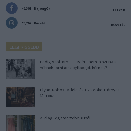
46,301
Rajongók
TETSZIK
13,262
Követő
KÖVETÉS
LEGFRISSEBB
Pedig szóltam… – Miért nem hiszünk a
nőknek, amikor segítséget kérnek?
Elyna Robbs: Adéle és az örökölt árnyak
13. rész
A világ legismertebb ruhái