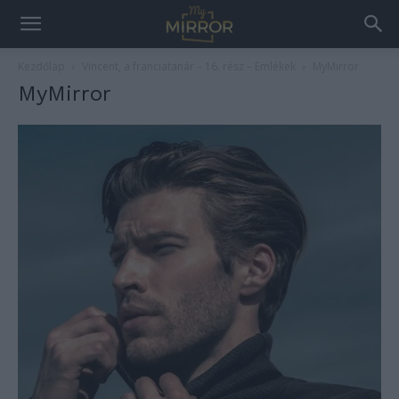
Kezdőlap
Vincent, a franciatanár – 16. rész – Emlékek
MyMirror
MyMirror