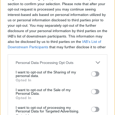
Lyhanna története
section to confirm your selection. Please note that after your
opt-out request is processed you may continue seeing
interest-based ads based on personal information utilized by
us or personal information disclosed to third parties prior to
T. Barnett: Gyilkosság a Garda-tónál 12.
your opt-out. You may separately opt-out of the further
rész
disclosure of your personal information by third parties on the
IAB’s list of downstream participants. This information may
also be disclosed by us to third parties on the
IAB’s List of
T. szereti a fiatal lányokat 13. rész
Downstream Participants
that may further disclose it to other
third parties.
Personal Data Processing Opt Outs
Minka 10. rész
I want to opt-out of the Sharing of my
personal data.
Opted In
I want to opt-out of the Sale of my
Personal Data.
Minka 9. rész
Opted In
I want to opt-out of processing my
Personal Data for Targeted Advertising.