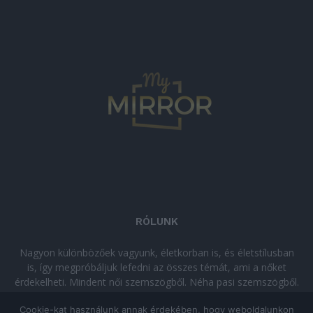
RÓLUNK
Nagyon különbözőek vagyunk, életkorban is, és életstílusban
is, így megpróbáljuk lefedni az összes témát, ami a nőket
érdekelheti. Mindent női szemszögből. Néha pasi szemszögből.
Néha komolyan, néha szórakozva. Olvass minket, ha egy kis
Cookie-kat használunk annak érdekében, hogy weboldalunkon
kikapcsolódásra vágysz!