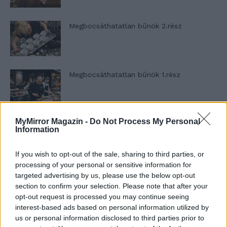
Megbocsáthatatlan bűnök 2.rész
Megbocsáthatatlan bűnök 1.rész
MyMirror Magazin -
Do Not Process My Personal
Szent Genovéva, a túlélő Franciaország
Information
jelképe
If you wish to opt-out of the sale, sharing to third parties, or
processing of your personal or sensitive information for
Minka 12. rész
targeted advertising by us, please use the below opt-out
section to confirm your selection. Please note that after your
opt-out request is processed you may continue seeing
interest-based ads based on personal information utilized by
us or personal information disclosed to third parties prior to
Minka 11. rész