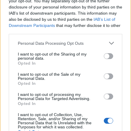
your opt-out. You may separately opt-out of the further
disclosure of your personal information by third parties on the
IAB’s list of downstream participants. This information may
also be disclosed by us to third parties on the
IAB’s List of
T. szereti a fiatal lányokat 14. rész
Downstream Participants
that may further disclose it to other
third parties.
Personal Data Processing Opt Outs
Pedig szóltam… – Miért nem hiszünk a
I want to opt-out of the Sharing of my
personal data.
nőknek, amikor segítséget kérnek?
Opted In
I want to opt-out of the Sale of my
Personal Data.
A legidegesítőbb kifejezések laza
Opted In
gyűjteménye
I want to opt-out of processing my
Personal Data for Targeted Advertising.
Opted In
Elyna Robbs: Adéle és az örökölt árnyak
13. rész
I want to opt-out of Collection, Use,
Retention, Sale, and/or Sharing of my
Personal Data that Is Unrelated with the
Purposes for which it was collected.