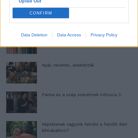
Opted Out
Woody Allen megosztó zsenialitása
CONFIRM
Data Deletion
Data Access
Privacy Policy
A világ legismertebb ruhái
Nyár, nevetés, anekdoták
Panna és a szép szerelmek mítosza 3.
Képtelenek vagyunk felnőni a felnőtt élet
kihívásaihoz?